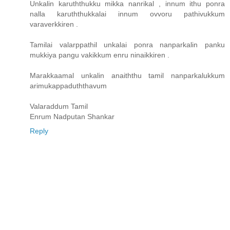
Unkalin karuththukku mikka nanrikal , innum ithu ponra
nalla karuththukkalai innum ovvoru pathivukkum
varaverkkiren .
Tamilai valarppathil unkalai ponra nanparkalin panku
mukkiya pangu vakikkum enru ninaikkiren .
Marakkaamal unkalin anaiththu tamil nanparkalukkum
arimukappaduththavum
Valaraddum Tamil
Enrum Nadputan Shankar
Reply