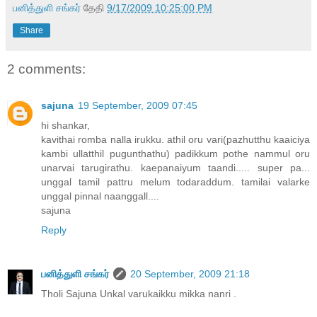
பனித்துளி சங்கர்
தேதி
9/17/2009 10:25:00 PM
Share
2 comments:
sajuna
19 September, 2009 07:45
hi shankar,
kavithai romba nalla irukku. athil oru vari(pazhutthu kaaiciya
kambi ullatthil pugunthathu) padikkum pothe nammul oru
unarvai tarugirathu. kaepanaiyum taandi..... super pa...
unggal tamil pattru melum todaraddum. tamilai valarke
unggal pinnal naanggall....
sajuna
Reply
பனித்துளி சங்கர்
20 September, 2009 21:18
Tholi Sajuna Unkal varukaikku mikka nanri .