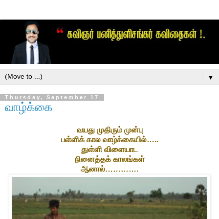
▼
Thursday, September 17
வாழ்க்கை
வயது முதிரும் முன்பு
பள்ளிக் கால வாழ்க்கையில்…..
துள்ளி விளையாட
நினைத்தக் காலங்கள்
ஆனால்………….