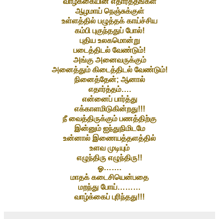
வாழ்க்கையின் எதார்த்தங்கள்
ஆழமாய் நெஞ்சுக்குள்
உள்ளத்தில் பழுத்தக் காய்ச்சிய
கம்பி புகுந்ததுப் போல்!
புதிய உலகமொன்று
படைத்திடல் வேண்டும்!
அங்கு அனைவருக்கும்
அனைத்தும் கிடைத்திடல் வேண்டும்!
நினைத்தேன்; ஆனால்
எதார்த்தம்….
என்னைப் பார்த்து
எக்காளமிடுகின்றது!!!
நீ வைத்திருக்கும் பணத்திற்கு
இன்னும் ஐந்துநிமிடமே
உன்னால் இணையத்தளத்தில்
உளவ முடியும்
எழுந்திரு எழுந்திரு!!
ஓ…….
மாதக் கடைசியென்பதை
மறந்து போய்………
வாழ்க்கைப் புரிந்தது!!!