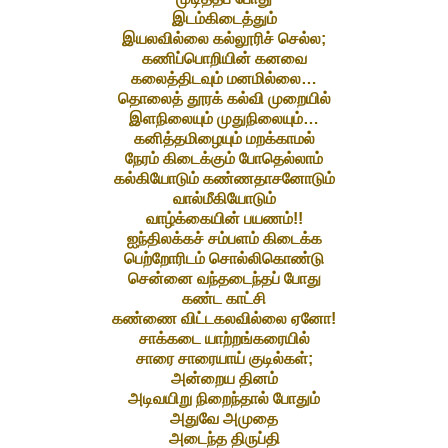
இடம்கிடைத்தும்
இயலவில்லை கல்லூரிச் செல்ல;
கணிப்பொறியின் கனவை
கலைத்திடவும் மனமில்லை…
தொலைத் தூரக் கல்வி முறையில்
இளநிலையும் முதுநிலையும்…
கனித்தமிழையும் மறக்காமல்
நேரம் கிடைக்கும் போதெல்லாம்
கல்கியோடும் கண்ணதாசனோடும்
வால்மீகியோடும்
வாழ்க்கையின் பயணம்!!
ஐந்திலக்கச் சம்பளம் கிடைக்க
பெற்றோரிடம் சொல்லிகொண்டு
சென்னை வந்தடைந்தப் போது
கண்ட காட்சி
கண்ணை விட்டகலவில்லை ஏனோ!
சாக்கடை யாற்றங்கரையில்
சாரை சாரையாய் குடில்கள்;
அன்றைய தினம்
அடிவயிறு நிறைந்தால் போதும்
அதுவே அமுதை
அடைந்த திருப்தி