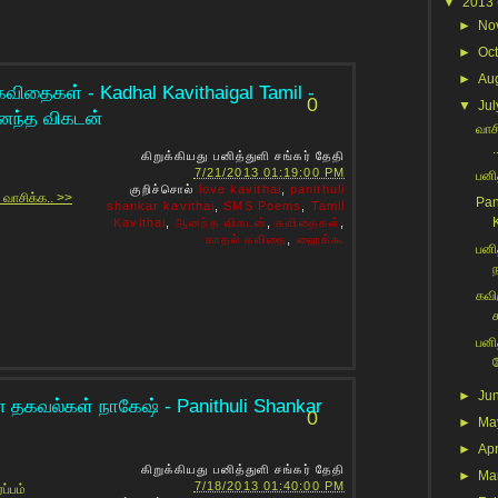
▼
2013
►
No
►
Oc
►
Au
 கவிதைகள் - Kadhal Kavithaigal Tamil -
0
▼
Jul
ஆனந்த விகடன்
வாச
.
கிறுக்கியது
பனித்துளி சங்கர்
தேதி
7/21/2013 01:19:00 PM
பனித
குறிச்சொல்
love kavithai
,
panithuli
 வாசிக்க.. >>
Pan
shankar kavithai
,
SMS Poems
,
Tamil
Kavithai
,
ஆனந்த விகடன்
,
கவிதைகள்
,
காதல் கவிதை
,
ஹைக்கூ
பனி
ந
கவி
பனி
►
Ju
ன தகவல்கள் நாகேஷ் - Panithuli Shankar
0
►
Ma
►
Apr
கிறுக்கியது
பனித்துளி சங்கர்
தேதி
►
Ma
7/18/2013 01:40:00 PM
்ப்பம்