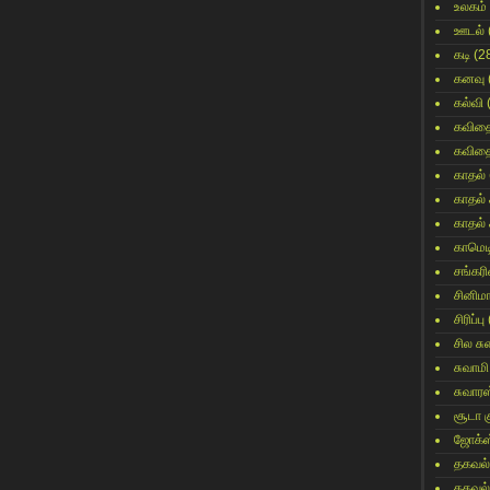
உலகம்
ஊடல்
கடி
(2
கனவு
கல்வி
கவித
கவித
காதல்
காதல்
காதல்
காமெட
சங்கர
சினிம
சிரிப்பு
சில ச
சுவாமி
சுவார
சூடா க
ஜோக்ஸ
தகவல்
தகவல்