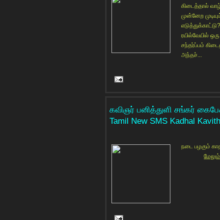
கிடைத்தால் வாழ
முன்னேற முடியும
எடுத்துக்காட்டு?
ரயில்வேயில் ஒர
சந்தர்ப்பம் கிட
அந்தச்...
கவிஞர் பனித்துளி சங்கர் கைபே
Tamil New SMS Kadhal Kavith
நடை பழகும் காதல
மேலும்