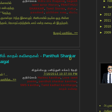
►
Fe
குறிச்சொல்
Indru oru thagaval
,
nagesh
்க்கையில்
tamil actor History
,
PANITHULI
►
Ja
் என்பதற்கு
SHANKAR
,
Tamil Stories
,
சினிமா
,
தகவல்கள்
,
நம்பிக்கை கதை
,
வியப்பு
' ''தெற்கு
►
2012
ு குமாஸ்தா அந்த இளைஞர். சினிமாவில் நடிக்க ஒரு சின்ன
►
2011
ைத்தால், பிரமாதப்படுத்திவிடலாம் என்ற கனவுடன் இருந்தார்.
►
2010
►
2009
மேலும் வாசிக்க.. >>
சிக் காதல் கவிதைகள் - Panithuli Shankar
0
aigal
கிறுக்கியது
பனித்துளி சங்கர்
தேதி
7/16/2013 10:37:00 PM
் ! ...
குறிச்சொல்
Haikku kavithai
,
Love tamil
 வாசிக்க.. >>
poems
,
panithuli shankar kavithai
,
SMS kavithai
,
Tamil kadhal kavithaigal
,
காதல் கவிதை
அ முத
அதிசய