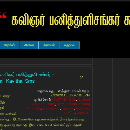
ஜோக்ஸ்
சினிமா
அரசியல்
மற்றவை
 கவிஞர் பனித்துளி சங்கர் -
2
mil Kavithai Sms
கிறுக்கியது
பனித்துளி சங்கர்
தேதி
7/29/2013 06:47:00 PM
 ! ஏதோ
குறிச்சொல்
KAVITHAIGAL
,
School
்து
kavithai
,
sms
,
Tamil Photo Kadhal
ும்
Kavithai
,
கவிதைகள்
,
நூல்கள்
,
புத்தகம்
,
வாசிப்பு
,
ஹைக்கூ
என்கால்கள்
செல்லும் இடமேன்னவோ நூலகமாகத்தான் இருந்திருக்கிறது,
ுதே ஒருவித அமைதி இடையிடையே மெல்ல கேட்கும் பாதணி