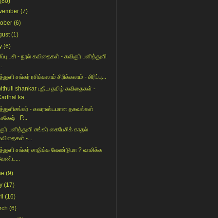
(80)
vember
(7)
tober
(6)
gust
(1)
y
(6)
ிப்பு பசி - நூல் கவிதைகள் - கவிஞர் பனித்துளி
..
்துளி சங்கர் ரசிக்கலாம் சிரிக்கலாம் - சிரிப்பு...
ithuli shankar புதிய தமிழ் கவிதைகள் -
Kadhal ka...
த்துளிசங்கர் - சுவராஸ்யமான தகவல்கள்
ாகேஷ் - P...
ஞர் பனித்துளி சங்கர் கைபேசிக் காதல்
கவிதைகள் -...
த்துளி சங்கர் சாதிக்க வேண்டுமா ? வாசிக்க
வேண்ட...
ne
(9)
y
(17)
il
(16)
rch
(6)