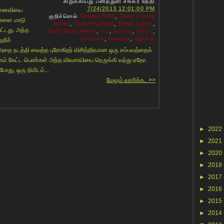
கிறுக்கியது
பனித்துளி சங்கர்
தேதி
7/24/2013 12:01:00 PM
மனைவியை
குறிச்சொல்
Sirippu SMS
,
Tamil Funny
காளை மாடு
Jokes
,
Tamil Humour
,
Tamil Jokes
,
ிட்டது. அந்த
Tamil Kadi Jokes
,
கடி
,
காமெடி
,
சிரிப்பு
,
மொக்கை
,
லொள்ளு
,
ஜோக்ஸ்
திச்
தை நடத்தி வைத்த புரோகிதர் விசித்திரமான ஒரு சம்பவத்தைக்
்கம் கேட்ட பெண்கள் அந்த விவசாயியை நெருங்கி வந்து ஏதோ
ோது, ஒரு நிமிடம்...
மேலும் வாசிக்க.. >>
►
2022
►
2021
►
2020
►
2018
►
2017
►
2016
►
2015
►
2014