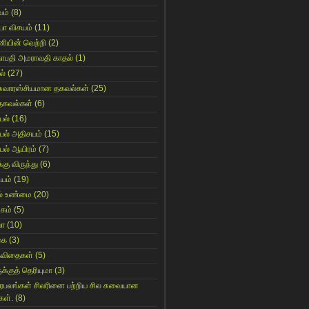
ம்
(8)
யா விசயம்
(11)
னியின் வெற்றி
(2)
காபதி அமராவதி காதல்
(1)
ல்
(27)
சுவாரஸ்சியமான தகவல்கள்
(25)
தகவல்கள்
(6)
யல்
(16)
யல் அதிசயம்
(15)
யல் ஆயிரம்
(7)
்கு விருந்து
(6)
ியம்
(19)
் உண்மை
(20)
கம்
(5)
யா
(10)
கை
(3)
கவிதைகள்
(5)
க்குத் தெரியுமா
(3)
ிரபலங்கள் சிலரினை பற்றிய சில சுவையான
கள்.
(8)