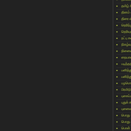
தமிழ் 
தினம்
திரை 
தெரிந
தெரிய
நட்பு
நிகழ்வ
நினைவ
நையாண
படித்தத
பனித்
பனித்
பழமொ
பிரமிட
புகைப
புதுக்
புனைவ
பொது
பொது 
பொன்