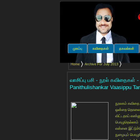
முகப்பு
கவிதைகள்
தகவல்கள்
Home
Archive For July 2013
வாசிப்பு பசி - நூல் கவிதைகள் -
Panithulishankar Vaasippu Ta
நூலகம் கவிதை
ஒன்றை தொலைத
விட்டதாய் எண்ண
பொழுதெல்லாம் 
என்னை இட்டுச்
நுழையும் பொழ