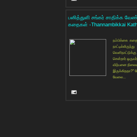
பனித்துளி சங்கர் சாதிக்க வேண
கதைகள் -Thannambikkai Katha
நம்பிக்கை கதைக
நாட்டில்லிருந்து
வெளிநாட்டுக்கு
சென்றார் ஒருவர
விற்பனை நிலையத
இருக்கிறதா?" ம
வேலை...