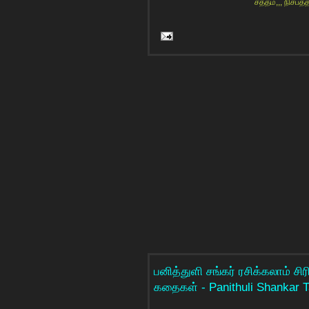
சத்தம்,,, நிசப்த்
பனித்துளி சங்கர் ரசிக்கலாம் சி
கதைகள் - Panithuli Shankar T