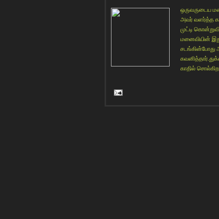
ஒருவருடைய 
அவர் வளர்த்த 
முட்டி கொன்றுவ
மனைவியின் இறு
சடங்கின்போது அ
கவனித்தார்.துக
காதில் சொல்கிறப