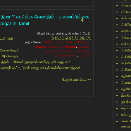
அனுபவ
அப்படி
்டுமா ? வாசிக்க வேண்டும் - தன்னம்பிக்கை
அம்பா
4
igal In Tamil
அம்பி
அரசிய
கிறுக்கியது
பனித்துளி சங்கர்
தேதி
அரிய 
7/10/2013 02:32:00 PM
ள் ! நம்
குறிச்சொல்
Panithuli shankar Kathaigal
,
அரிய 
thannambikkai kathaigal
,
உழைப்பு
,
 வேலை தேடிச்
அறிவி
கதைகள் நம்பிக்கை
,
சாதனை
,
தன்னம்பிக்கை
,
முயற்சி
். அங்கே ஒரு
அறிவி
்தில்.... "சேல்ஸ் துறையில் உனக்கு முன் அனுபவம்
அறிவி
ேனேஜர் கேட்க, "நான் எனது நாட்டில் சேல்ஸ்மேனாகத்தான்
அறிவுக
ஆச்சர
மேலும் வாசிக்க.. >>
ஆனால
ஆன்மி
இந்தி
இயற்
ஈழம் 
உங்களு
உலக ப
தகவல்