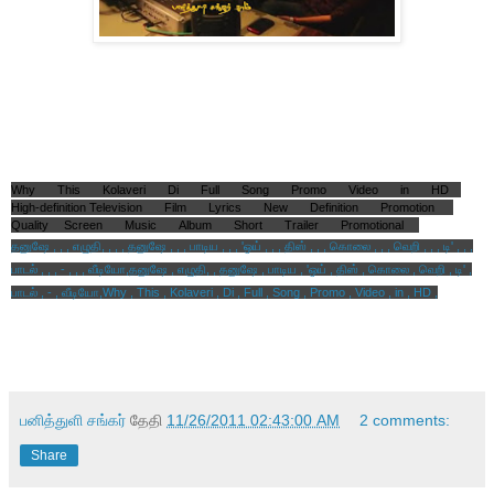
Why
This
Kolaveri
Di
Full
Song
Promo
Video
in
HD
High-definition Television
Film
Lyrics
New
Definition
Promotion
Quality
Screen
Music
Album
Short
Trailer
Promotional
தனுஷே , , , எழுதி, , , , தனுஷே , , , பாடிய , , , 'ஒய் , , , திஸ் , , , கொலை , , , வெறி , , , டி' , , ,
பாடல் , , , - , , , வீடியோ,தனுஷே , எழுதி, , தனுஷே , பாடிய , 'ஒய் , திஸ் , கொலை , வெறி , டி' ,
பாடல் , - , வீடியோ,Why , This , Kolaveri , Di , Full , Song , Promo , Video , in , HD ,
பனித்துளி சங்கர்
தேதி
11/26/2011 02:43:00 AM
2 comments:
Share