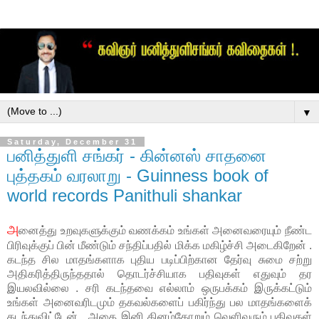
▼
Saturday, December 31
பனித்துளி சங்கர் - கின்னஸ் சாதனை
புத்தகம் வரலாறு - Guinness book of
world records Panithuli shankar
அ
னைத்து உறவுகளுக்கும் வணக்கம் உங்கள் அனைவரையும் நீண்ட
பிரிவுக்குப் பின் மீண்டும் சந்திப்பதில் மிக்க மகிழ்ச்சி அடைகிறேன் .
கடந்த சில மாதங்களாக புதிய படிப்பிற்கான தேர்வு சுமை சற்று
அதிகரித்திருந்ததால் தொடர்ச்சியாக பதிவுகள் எதுவும் தர
இயலவில்லை . சரி கடந்தவை எல்லாம் ஒருபக்கம் இருக்கட்டும்
உங்கள் அனைவரிடமும் தகவல்களைப் பகிர்ந்து பல மாதங்களைக்
கடந்துவிட்டேன் . அதை இனி தினம்தோறும் வெளிவரும் பதிவுகள்