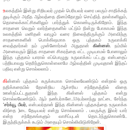
உ
லகத்தில் இன்று சிறியவர் முதல் பெரியவர் வரை பலரும் சாதிக்கத்
துடிக்கும் அதீத ஆர்வத்தை தினம்தோறும் செய்தித் தாள்களிலும்,
தொலைக்காட்சிகளிலும் பார்த்துக் கொண்டிருக்கிறோம். இந்த
சாதனை வெறும் வார்த்தைகளில் மட்டும் நின்று போகாமல் இந்த
உலகத்தில் மனிதன் வாழும் வரை நிலைத்திருக்கும் அளவிற்கு
சாதனைகளின் பொக்கிஷமாக ஒரு புத்தகம் உருவாக்கி
வைத்தார்கள் நம் முன்னோர்கள் அதுதான்
கின்னஸ்
. நம்மில்
அனைவரும் இந்த சாதனை சிகரத்தை எட்ட முடியாமல் போனாலும்
இந்த புத்தகம் யாரால் எப்பொழுது உருவாக்கப் பட்டது என்பதைப்
பற்றியாவது தெரிந்துகொள்ளலாமே ஆர்வத்தின் முடிவுதான் இந்தப்
பதிவு என்று சொல்லலாம் .
கி
ன்னஸ் புத்தகம் சுருக்கமாக சொல்லவேண்டும் என்றால் ஒரு
நதிக்கரையில் தோன்றிய ஆச்சரிய சந்தேகத்தில் விதை
ஊன்றப்பட்டதுதான் இந்த கின்னஸ் புத்தகம் என்று
சொல்லவேண்டும். ஆம் நண்பர்களே..!அயர்லாந்து நாட்டை சேர்ந்த
‘சர்க்யூ பீவர்,
என்பவர்தான் இந்த கின்னஸ் புத்தகத்தை உருவாக்க
வி(தை )டை தேடியவர் என்று சொல்லலாம் . பலருக்கு இவர் யார்
என்ற சந்தேகங்களும் வாசிப்புடன் தொடர்ந்துகொண்டே
இருந்திருக்கக் கூடும் அதையும் சொல்லிவிடுகிறேன்.