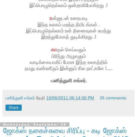
இப்பொழுதெல்லாம் ஒன்றாகிபோகிறது .!
உ
ன்னுடன் உரையாடி
இந்த உலகம் மறந்த நிமிடங்கள் .
இப்பொழுதெல்லாம் உன் நினைவுகள் சுமந்து
இறந்துபோகத் துடிக்கிறது .!
கா
தல் செய்வதும்
பிரிந்து அழுவதும்
வாடிக்கையாகிப் போன இந்த உலகத்தில்
நமது கண்ணீரும் இன்னும் சில நாட்களே !.....
-பனித்துளி சங்கர்.
பனித்துளி சங்கர்
தேதி
10/06/2011 06:14:00 PM
26 comments:
Share
Wednesday, September 28
ஜோக்ஸ் நகைச்சுவை சிரிப்பு - கடி ஜோக்ஸ்