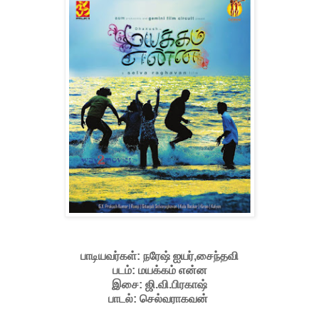
பாடியவர்கள்: நரேஷ் ஐயர்,சைந்தவி
படம்: மயக்கம் என்ன
இசை: ஜி.வி.பிரகாஷ்
பாடல்: செல்வராகவன்