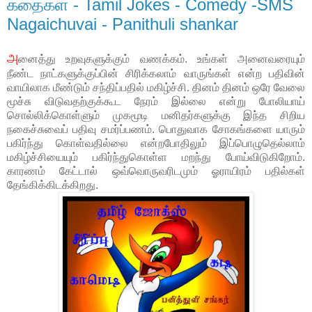
கதைகள் - Tamil Jokes - Comedy -SMS
Nagaichuvai - Panithuli shankar
அ
னைத்து உறவுகளுக்கும் வணக்கம். உங்கள் அனைவரையும்
நீண்ட நாட்களுக்குப்பின் சிரிக்கலாம் வாருங்கள் என்ற பதிவின்
வாயிலாக மீண்டும் சந்திப்பதில் மகிழ்ச்சி. தினம் தினம் ஒரே வேலை
மூச்சு விடுவதற்குக்கூட நேரம் இல்லை என்று போலியாய்
சொல்லிக்கொள்ளும் முகமூடி மனிதர்களுக்கு இந்த சிறிய
நகைச்சுவைப் பதிவு சமர்ப்பணம். பொதுவாக சோகங்களை யாரும்
பகிர்ந்து கொள்வதில்லை என்றபோதிலும் இப்பொழுதெல்லாம்
மகிழ்ச்சியையும் பகிர்ந்துகொள்ள மறந்து போய்விடுகிறோம்.
காரணம் கேட்டால் ஒவ்வொருவரிடமும் ஓராயிரம் பதில்கள்
தேங்கிக்கிடக்கிறது.