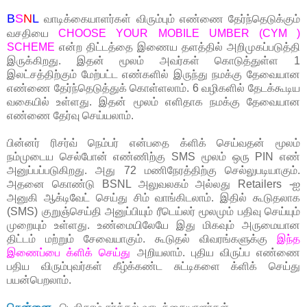
B
S
N
L
வாடிக்கையாளர்கள் விரும்பும் எண்ணை தேர்ந்தெடுக்கும்
வசதியை
CHOOSE YOUR MOBILE UMBER (CYM )
SCHEME
என்ற திட்டத்தை இணைய தளத்தில் அறிமுகப்படுத்தி
இருக்கிறது. இதன் மூலம் அவர்கள் கொடுத்துள்ள 1
இலட்சத்திற்கும் மேற்பட்ட எண்களில் இருந்து நமக்கு தேவையான
எண்ணை தேர்ந்தெடுத்துக் கொள்ளலாம். 6 வழிகளில் தேடக்கூடிய
வகையில் உள்ளது. இதன் மூலம் எளிதாக நமக்கு தேவையான
எண்ணை தேர்வு செய்யலாம்.
பின்னர் ரிசர்வ் நெம்பர் என்பதை க்ளிக் செய்வதன் மூலம்
நம்முடைய செல்போன் எண்ணிற்கு SMS மூலம் ஒரு PIN எண்
அனுப்பப்படுகிறது. அது 72 மணிநேரத்திற்கு செல்லுபடியாகும்.
அதனை கொண்டு BSNL அலுவலகம் அல்லது Retailers -ஐ
அனுகி ஆக்டிவேட் செய்து சிம் வாங்கிடலாம். இதில் கூடுதலாக
(SMS) குறுஞ்செய்தி அனுப்பியும் ரீடெய்லர் மூலமும் பதிவு செய்யும்
முறையும் உள்ளது. உண்மையிலேயே இது மிகவும் அருமையான
திட்டம் மற்றும் சேவையாகும். கூடுதல் விவரங்களுக்கு
இந்த
இணைப்பை க்ளிக் செய்து
அறியலாம். புதிய விருப்ப எண்ணை
பதிய விரும்புவர்கள் கீழ்க்கண்ட சுட்டிகளை க்ளிக் செய்து
பயன்பெறலாம்.