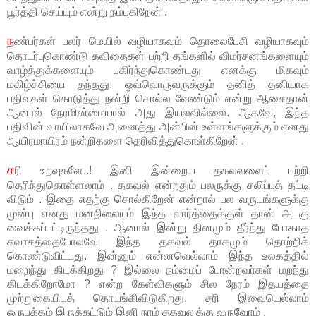
பூர்த்தி செய்யும் என்று நம்புகிறேன் .
ந
ண்பர்கள் பலர் மெயில் வழியாகவும் தொலைபேசி வழியாகவும்
தொடர்புகொண்டு கவிதைகள் பற்றி தங்களில் விமர்சனங்களையும்
வாழ்த்துக்களையும் பகிர்ந்துகொண்டது எனக்கு மிகவும்
மகிழ்ச்சியை தந்தது. ஒவ்வொருவருக்கும் தனித் தனியாக
பதிவுகள் கொடுத்து நன்றி சொல்ல வேண்டும் என்று ஆசைதான்
ஆனால் நேரமின்மையால் அது இயலவில்லை. ஆகவே, இந்த
பதிவின் வாயிலாகவே அனைத்து அன்பின் உள்ளங்களுக்கும் எனது
ஆயிரமாயிரம் நன்றிகளை தெரிவித்துகொள்கிறேன் .
ச
ரி உறவுகளே..! இனி இன்றைய தகலவளைப் பற்றி
தெரிந்துகொள்ளலாம் . தகவல் என்றதும் பலருக்கு சலிப்புத் தட்டி
விடும் . இதை எதற்கு சொல்கிறேன் என்றால் பல வருடங்களுக்கு
முன்பு எனது மனநிலையும் இந்த வார்த்தைக்குள் தான் அடகு
வைக்கப்பட்டிருந்தது . ஆனால் இன்று தினமும் தீர்ந்து போகாத
சுவாசத்தைபோலவே இந்த தகவல் தாகமும் தொற்றிக்
கொண்டுவிட்டது. இன்னும் என்னவெல்லாம் இந்த உலகத்தில்
மறைந்து கிடக்கிறது ? இல்லை நம்மைப் போன்றவர்கள் மறந்து
கிடக்கிறோமோ ? என்ற கேள்விகளும் சில நேரம் இதயத்தை
முற்றுகையிடத் தொடங்கிவிடுகிறது. சரி இவையெல்லாம்
ஒருபக்கம் இருக்கட்டும் இனி நாம் தகவலுக்கு வருவோம் .