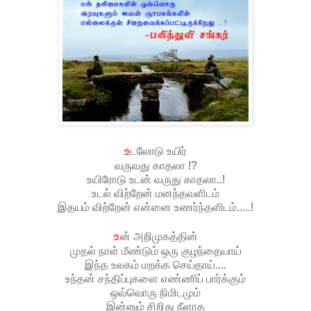
உ
டலோடு உயிர்
வருவது காதலா !?
உயிரோடு உடன் வருது காதலா..!
உடல் விற்றேன் மனந்தவளிடம்
இதயம் விற்றேன் என்னை உணர்ந்தளிடம்.....!
உ
ன் அறிமுகத்தின்
முதல் நாள் மீண்டும் ஒரு குழந்தையாய்
இந்த உலகம் மறக்க செய்தாய்....
உந்தன் சந்திப்புகளை எண்ணிப் பார்க்கும்
ஒவ்வொரு நிமிடமும்
இன்னும் சிறிது நீளாத