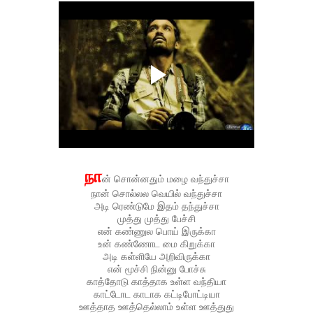
நா
ன் சொன்னதும் மழை வந்துச்சா
நான் சொல்லல வெயில் வந்துச்சா
அடி ரெண்டுமே இதம் தந்துச்சா
முத்து முத்து பேச்சி
என் கண்ணுல பொய் இருக்கா
உன் கண்ணோட மை கிறுக்கா
அடி கள்ளியே அறிவிருக்கா
என் மூச்சி நின்னு போச்சு
காத்தோடு காத்தாக உள்ள வந்தியா
காட்டோட காடாக கட்டிபோட்டியா
ஊத்தாத ஊத்தெல்லாம் உள்ள ஊத்துது