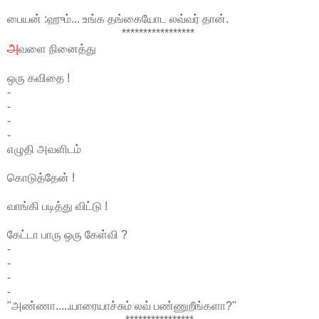
பையன் :ஹும்... உங்க தங்கையோட லவ்வர் தான்.
*****************
அ
வளை நினைத்து
ஒரு கவிதை !
-
-
-
-
எழுதி அவளிடம்
கொடுத்தேன் !
வாங்கி படித்து விட்டு !
கேட்டா பாரு ஒரு கேள்வி ?
-
-
-
-
"அண்ணா.....யாரையாச்சும் லவ் பண்ணுறீங்களா?"