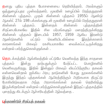
த
னது புதிய புத்தக யோசனையை தெரிவித்தார். அவர்களும்
ஒத்துழைப்புதர முன்வந்தனர். மூவரின் உழைப்பில் பிறந்ததுதான்
கின்னஸ் புத்தகம். முதல் கின்னஸ் புத்தகம் 1955ம் ஆண்டு
ஆகஸ்ட் 27ல் 198 பக்கங்களுடன் மூவரின் உழைப்பில் பிறந்ததுதான்
கின்னஸ் புத்தகம். இன்னதக் கின்னஸ் புத்தகத்தின்
சிறப்பைபோலவே இதில் சில மர்மங்களும் மறைந்திருக்கிறது
கின்னஸ் புத்தகம் இடையில் 1957, 1959 ஆகிய இரண்டு
ஆண்டுகளில் மட்டும் வெளியிடவில்லை இதற்க்கானக்
காரணங்கள் மிகவும் ரகசியமாகவே வைக்கப்பட்டிருக்கிறது
என்றால் பார்த்துகொள்ளுங்கள் .
தொ
டக்கத்தில் ஆங்கிலத்தில் மட்டுமே வெளிவந்த இந்த சாதனை
புத்தகம் இன்று நாற்பதுக்கும் மேற்ப்பட்ட மொழிகளில்
வெளிவருகிறது. இதில் இன்னும் மிகவும் வியப்பிற்குரிய தகவல்
என்னவென்றால் ஐக்கிய அரபு நாடுகளின் போது நூலகங்களில்
இருந்து இந்தப் புத்தகங்கள் ஆயிரத்திற்கும் அதிகமாக திருட்டு
போகிவிடுவதாக அந்த அரசாங்கங்கள் தகவல் தெரிவித்து
இருக்கிறார்கள் என்றால் பார்த்துகொள்ளுங்கள் இந்தப் புத்தகத்தில்
புதைந்து கிடக்கும் ஆச்சரியத்தின் ஆர்வத்தை .
பு
த்தாண்டுச் சிறப்புத் தகவல்