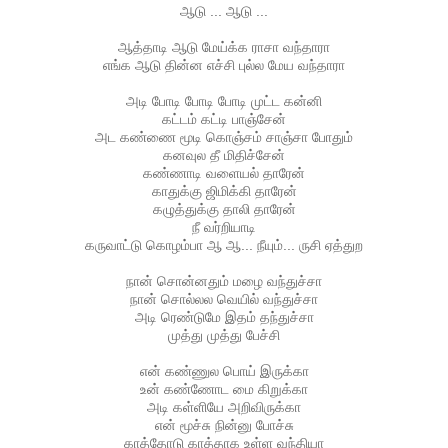
ஆடு ... ஆடு ...
ஆத்தாடி ஆடு மேய்க்க ராசா வந்தாரா
எங்க ஆடு தின்ன எச்சி புல்ல மேய வந்தாரா
அடி போடி போடி போடி முட்ட கன்னி
கட்டம் கட்டி பாஞ்சேன்
அட கண்ணை மூடி கொஞ்சம் சாஞ்சா போதும்
கனவுல தீ மிதிச்சேன்
கண்ணாடி வளையல் தாரேன்
காதுக்கு ஜிமிக்கி தாரேன்
கழுத்துக்கு தாலி தாரேன்
நீ வர்றியாடி
கருவாட்டு கொழம்பா ஆ ஆ... நீயும்... ருசி ஏத்துற
நான் சொன்னதும் மழை வந்துச்சா
நான் சொல்லல வெயில் வந்துச்சா
அடி ரெண்டுமே இதம் தந்துச்சா
முத்து முத்து பேச்சி
என் கண்ணுல பொய் இருக்கா
உன் கண்ணோட மை கிறுக்கா
அடி கள்ளியே அறிவிருக்கா
என் மூச்சு நின்னு போச்சு
காத்தோடு காத்தாக உள்ள வந்தியா