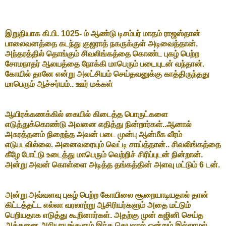
இறுதியாக கி.பி. 1025- ம் ஆண்டு டிசம்பர் மாதம் ராஜஸ்தான்
பாலைவனத்தை கடந்து குஜராத் நகருக்குள் அடிவைத்தான்.
அந்தரத்தில் தொங்கும் சிவலிங்கத்தை கொண்ட புகழ் பெற்ற
சோமநாதர் ஆலயத்தை நோக்கி மாபெரும் படையுடன் வந்தான்.
கோயில் தானே என்று அலட்சியம் செய்தவனுக்கு காத்திருந்தது
மாபெரும் ஆச்சர்யம்.. ஊர் மக்கள்
ஆயிரக்கணக்கில் கையில் கிடைத்த பொருட்களை
எடுத்துக்கொண்டு அவனை எதித்து நின்றார்கள்..ஆனால்
அசுரத்தனம் நிறைந்த அவன் படை முன்பு ஆன்மீக வீரம்
எடுபடவில்லை. அனைவரையும் வெட்டி சாய்த்தான்.. சிவலிங்கத்தை
கீழே போட்டு உடைத்து மாபெரும் வெற்றிச் சிரிப்புடன் நின்றான்.
அன்று அவன் கொள்ளை அடித்த தங்கத்தின் அளவு மட்டும் 6 டன்.
அன்று அவ்வளவு புகழ் பெற்ற கோயிலை சூறையாடியதால் தான்
கிட்டத்தட்ட எல்லா வரலாற்று ஆசிரியர்களும் அதை மட்டும்
பெறியதாக எடுத்து கூறினார்கள். அதற்கு முன் கஜினி செய்த
அத்தனை அநியாயங்களும் இந்த செயலால் ஒன்றும் இல்லாமல்