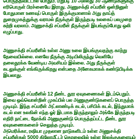
பொருத்திவிட்டால் போதும். மறுபடி 10 அல்லது 30 ஆண்டுகளுக்கு
எரிபொருள் பிரச்னையே இராது. அணுசக்தி சப்மரீன் ஒன்றினுள்
போதுமான உணவுப் பொருள் இருக்குமானால் அது தாய்த்
துறைமுகத்துக்கு வராமல் நீருக்குள் இருந்தபடி உலகைப் பலமுறை
சுற்றி வரலாம். அணுசக்தி சப்மரீன் நீருக்குள் இயங்கும்போது ஒலி
எழுப்பாது.
அணுசக்தி சப்மரீனில் உள்ள அணு உலை இயங்குவதற்கு காற்று
தேவையில்லை. எனவே நீருக்கு அடியிலிருந்து வெளியே
தலைதூக்க வேண்டிய அவசியம் இல்லை. அது நீருக்குள்
கடலுக்குள் எங்கிருக்கிறது என்பதை அனேகமாகக் கண்டுபிடிக்க
இயலாது.
அணுசக்தி சப்மரீனில் 12 நீண்ட தூர ஏவுகணைகள் இடம்பெறும்.
இவை ஒவ்வொன்றின் முகப்பில் பல அணுகுண்டுகளைப் பொருத்த
முடியும். இந்த சப்மரீன் அட்லாண்டிக் கடல், பசிபிக் கடல், இந்துமாக்
கடல் என உலகின் எந்த ஓர் இடமாக இருந்தாலும் அங்கே இருந்தபடி
எதிரி நாட்டை நோக்கி அணுகுண்டு பொருத்தப்பட்ட நீண்ட தூர
ஏவுகணைகளைச் செலுத்த முடியும்.
அமெரிக்கா, ரஷியா முதலான நாடுகளிடம் உள்ள அணுசக்தி
சப்மரீன்கள் 5000 கிலோமீட்டர் தொலைவில் உள்ள இலக்குகளையும்