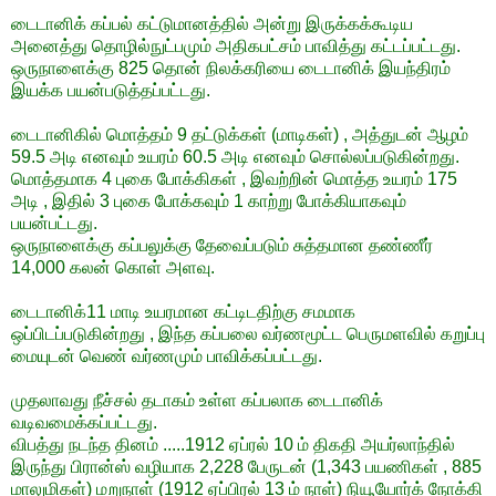
டைடானிக் கப்பல் கட்டுமானத்தில் அன்று இருக்கக்கூடிய
அனைத்து தொழில்நுட்பமும் அதிகபட்சம் பாவித்து கட்டப்பட்டது.
ஒருநாளைக்கு 825 தொன் நிலக்கரியை டைடானிக் இயந்திரம்
இயக்க பயன்படுத்தப்பட்டது.
டைடானிகில் மொத்தம் 9 தட்டுக்கள் (மாடிகள்) , அத்துடன் ஆழம்
59.5 அடி எனவும் உயரம் 60.5 அடி எனவும் சொல்லப்படுகின்றது.
மொத்தமாக 4 புகை போக்கிகள் , இவற்றின் மொத்த உயரம் 175
அடி , இதில் 3 புகை போக்கவும் 1 காற்று போக்கியாகவும்
பயன்பட்டது.
ஒருநாளைக்கு கப்பலுக்கு தேவைப்படும் சுத்தமான தண்ணீர்
14,000 கலன் கொள் அளவு.
டைடானிக்11 மாடி உயரமான கட்டிடதிற்கு சமமாக
ஒப்பிடப்படுகின்றது , இந்த கப்பலை வர்ணமூட்ட பெருமளவில் கறுப்பு
மையுடன் வெண் வர்ணமும் பாவிக்கப்பட்டது.
முதலாவது நீச்சல் தடாகம் உள்ள கப்பலாக டைடானிக்
வடிவமைக்கப்பட்டது.
விபத்து நடந்த தினம் .....1912 ஏப்ரல் 10 ம் திகதி அயர்லாந்தில்
இருந்து பிரான்ஸ் வழியாக 2,228 பேருடன் (1,343 பயணிகள் , 885
மாலுமிகள்) மறுநாள் (1912 ஏப்பிரல் 13 ம் நாள்) நியூயோர்க் நோக்கி