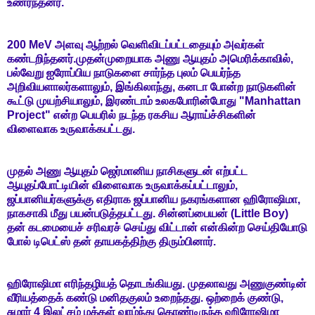
உணர்ந்தனர்.
200 MeV அளவு ஆற்றல் வெளிவிடப்பட்டதையும் அவர்கள்
கண்டறிந்தனர்.முதன்முறையாக அணு ஆயுதம் அமெரிக்காவில்,
பல்வேறு ஐரோப்பிய நாடுகளை சார்ந்த புலம் பெயர்ந்த
அறிவியளாலர்களாலும், இங்கிலாந்து, கனடா போன்ற நாடுகளின்
கூட்டு முயற்சியாலும், இரண்டாம் உலகபோரின்போது "Manhattan
Project" என்ற பெயரில் நடந்த ரகசிய ஆராய்ச்சிகளின்
விளைவாக உருவாக்கபட்டது.
முதல் அணு ஆயுதம் ஜெர்மானிய நாசிகளுடன் எற்பட்ட
ஆயுதப்போட்டியின் விளைவாக உருவாக்கப்பட்டாலும்,
ஜப்பானியர்களுக்கு எதிராக ஜப்பானிய நகரங்களான ஹிரோஷிமா,
நாகசாகி மீது பயன்படுத்தபட்டது. சின்னப்பையன் (Little Boy)
தன் கடமையைச் சரிவரச் செய்து விட்டான் என்கின்ற செய்தியோடு
போல் டிபெட்ஸ் தன் தாயகத்திற்கு திரும்பினார்.
ஹிரோஷிமா எரிந்தழியத் தொடங்கியது. முதலாவது அணுகுண்டின்
வீரியத்தைக் கண்டு மனிதகுலம் உறைந்தது. ஒற்றைக் குண்டு,
சுமார் 4 இலட்சம் மக்கள் வாழ்ந்து கொண்டிருந்த ஹிரோஷிமா