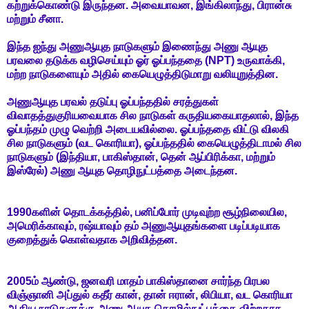
கற்றுக்கொண்டு இருந்தன. அவையாவன, இங்கிலாந்து, பிரான்சு
மற்றும் சீனா.
இந்த ஐந்து அணுஆயுத நாடுகளும் இணைந்து அணு ஆயுத
பரவலை தடுக்க வழிசெய்யும் ஓர் ஓப்பந்ததை (NPT) உருவாக்கி,
மற்ற நாடுகளையும் அதில் கையெழுத்திடுமாறு வலியுறுத்தின.
அணுஆயுத பரவல் தடுப்பு ஓப்பந்ததில் சரத்துகள்
விவாதத்துகுரியவையாக சில நாடுகள் கருதியகையாதலால், இந்த
ஓப்பந்தம் முழு வெற்றி அடையவில்லை. ஓப்பந்ததை விட்டு விலகி
சில நாடுகளும் (வட கொரியா), ஓப்பந்ததில் கையெழுத்திடாமல் சில
நாடுகளும் (இந்தியா, பாகிஸ்தான், தென் ஆப்பிரிக்கா, மற்றும்
இஸ்ரேல்) அணு ஆயுத தொழிநுட்பத்தை அடைந்தன.
1990களின் தொடக்கத்தில், பனிப்போர் முடிவுற்ற சூழ்நிலையில,
அமெரிக்காவும், ரஷ்யாவும் தம் அணுஆயுதங்களை படிப்படியாக
குறைத்துக் கொள்வதாக அறிவித்தன.
2005ம் ஆண்டு, ஜனவரி மாதம் பாகிஸ்தானை சார்ந்த பிரபல
விஞ்ஞானி அப்துல் கதீர் கான், தான் ஈரான், லிபியா, வட கொரியா
ஆகிய நாடுகளுக்கு அணு ஆயுத தொழில்நுட்பத்தை விற்றதாக