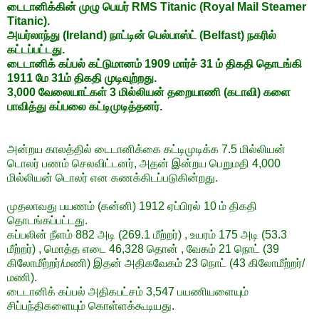
டைடானிக்கின் முழு பெயர் RMS Titanic (
Royal Mail Steamer
Titanic
).
அயர்லாந்து (Ireland) நாட்டின் பெல்பாஸ்ட் (Belfast) நகரில்
கட்டப்பட்டது.
டைடானிக் கப்பல் கட்டுமானம் 1909 மார்ச் 31 ம் திகதி தொடங்கி
1911 மே 31ம் திகதி முடிவுற்றது.
3,000 வேலையாட்கள் 3 மில்லியன் தறையாணி (கடாவி) களை
பாவித்து கப்பலை கட்டிமுடித்தனர்.
அன்றய காலத்தில் டைடானிக்கை கட்டிமுடிக்க 7.5 மில்லியன்
டொலர் பணம் செலவிட்டனர், அதன் இன்றய பெறுமதி 4,000
மில்லியன் டொலர் என கணக்கிடப்படுகின்றது.
முதலாவது பயணம் (கன்னி) 1912 ஏப்பிரல் 10 ம் திகதி
தொடங்கப்பட்டது.
கப்பலின் நீளம் 882 அடி (269.1 மீற்றர்) , உயரம் 175 அடி (53.3
மீற்றர்) , மொத்த எடை 46,328 தொன் , வேகம் 21 நொட் (39
கிலோமீற்றர்/மணி) இதன் அதிகவேகம் 23 நொட் (43 கிலோமீற்றர்/
மணி).
டைடானிக் கப்பல் அதிகபட்சம் 3,547 பயணியளையும்
சிப்பந்திகளையும் கொள்ளக்கூடியது.