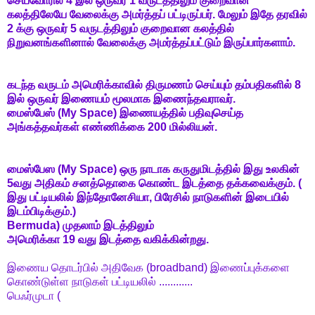
செய்வோரில் 4 இல் ஒருவர் 1 வருடத்திலும் குறைவான
கலத்திலேயே வேலைக்கு அமர்த்தப் பட்டிருப்பர். மேலும் இதே தரவில்
2 க்கு ஒருவர் 5 வருடத்திலும் குறைவான கலத்தில்
நிறுவனங்களினால் வேலைக்கு அமர்த்தப்பட்டும் இருப்பார்களாம்.
கடந்த வருடம் அமெரிக்காவில் திருமணம் செய்யும் தம்பதிகளில் 8
இல் ஒருவர் இணையம் மூலமாக இணைந்தவராவர்.
மைஸ்பேஸ் (
My Space
) இணையத்தில் பதிவுசெய்த
அங்கத்தவர்கள் எண்ணிக்கை 200 மில்லியன்.
மைஸ்பேஸ (My Space) ஒரு நாடாக கருதுமிடத்தில் இது உலகின்
5வது அதிகம் சனத்தொகை கொண்ட இடத்தை தக்கவைக்கும். (
இது பட்டியலில் இந்தோனேசியா, பிரேசில் நாடுகளின் இடையில்
இடம்பிடிக்கும்.)
Bermuda
) முதலாம் இடத்திலும்
அமெரிக்கா 19 வது இடத்தை வகிக்கின்றது.
இணைய தொடர்பில் அதிவேக (broadband) இணைப்புக்களை
கொண்டுள்ள நாடுகள் பட்டியலில் ............
பெஃர்முடா (