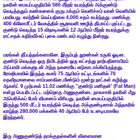
நகரின் மையப்பகுதியில் 580 மீற்றர் உயரத்தில் அக்குண்டு
வெடித்ததும் கண்களைக் குருடாக்கும் வெளிச்சம் வான் வெளியில்
பரவியது. காற்றின் வெப்பநிலை 4,000 சதம் உயர்ந்தது. மணிக்கு
400 கிலோமீட்டர் வேகத்தில் சூறாவளி ஊழித் தீயாய்ப் புறப்பட்டது.
குண்டு வெடித்த 15 விநாடிகளில் 12 ஆயிரம் மீற்றர் உயரத்துக்கு
ராட்சதக் கதிர்வீச்சுப் புகை மண்டலம் எழுந்து நின்றது.
மரங்கள் தீப்பந்தங்களாகின. இரும்புத் தூண்கள் உருகி ஓடின.
குண்டு வெடித்த ஒரு நிமிடத்தில் ஒரு லட்சத்து நாற்பதினாயிரம்
அப்பாவி மக்களுடன் அந்த நகரையே சுடுகாடாக்கியிருந்தது.
ரோஷிமாவில் இருந்த சுமார் 75 ஆயிரம் கட்டிடங்களில் 70
சதவீதமானவை சாம்பலாகின.மீண்டும் மூன்று நாட்கள் கழித்து
ஆகஸ்ட் 9 முற்பகல் 11.02 மணிக்கு "குண்டு மனிதன்' (Fat Man)
என்று பெயரிடப்பட்ட மற்றொரு அணுகுண்டை நாகசாகி நகரின் மீது
அமெரிக்கப் போர் விமானம் வீசியது. நகரின் மையப்பகுதியில்
இருந்து 500 மீட்டர் உயரத்தில் வெடித்த அக்குண்டினால் அந்நகரில்
வாழ்ந்த 280,000 மக்களில் 40 ஆயிரம் பேர் உடனடியாகவே
இறந்தனர்.
இரு அணுகுண்டுத் தாக்குதல்களின் விளைவான