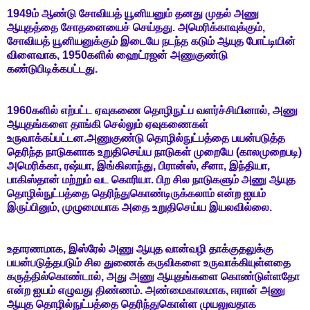
1949ம் ஆண்டு சோவியத் யூனியனும் தனது முதல் அணு
ஆயுதத்தை சோதனையைச் செய்தது. அமெரிக்காவுக்கும்,
சோவியத் யூனியனுக்கும் இடையே நடந்த கடும் ஆயுத போட்டியின்
விளைவாக, 1950களில் ஹைட்ரஜன் அணுகுண்டு
கண்டுபிடிக்கபட்டது.
1960களில் எற்பட்ட ஏவுகணை தொழிநுட்ப வளர்ச்சியினால், அணு
ஆயுதங்களை தாங்கி செல்லும் ஏவுகணைகள்
உருவாக்கப்பட்டன.அணுகுண்டு தொழில்நுட்பத்தை பயன்படுத்த
தெரிந்த நாடுகளாக உறுதிசெய்ய நாடுகள் முறையே (காலமுறைபடி)
அமெரிக்கா, ரஷ்யா, இங்கிலாந்து, பிரான்ஸ், சீனா, இந்தியா,
பாகிஸ்தான் மற்றும் வட கொரியா. பிற சில நாடுகளும் அணு ஆயுத
தொழில்நுட்பத்தை தெரிந்துகொண்டிருக்கலாம் என்ற ஐயம்
இருப்பினும், முழுமையாக அதை உறுதிசெய்ய இயலவில்லை.
உதாரணமாக, இஸ்ரேல் அணு ஆயுத வான்வழி தாக்குதலுக்கு
பயன்படுத்தபடும் சில துணைக் கருவிகளை உருவாக்கியுள்ளதை
கருத்தில்கொண்டால், அது அணு ஆயுதங்களை கொண்டுள்ளதோ
என்ற ஐயம் எழுவது திண்ணம். அண்மைகாலமாக, ஈரான் அணு
ஆயுத தொழில்நுட்பத்தை தெரிந்துகொள்ள முயலுவதாக