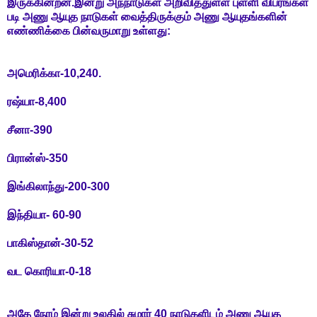
இருக்கின்றன.இன்று அந்நாடுகள் அறிவித்துள்ள புள்ளி விபரங்கள்
படி அணு ஆயுத நாடுகள் வைத்திருக்கும் அணு ஆயுதங்களின்
எண்ணிக்கை பின்வருமாறு உள்ளது:
அமெரிக்கா-10,240.
ரஷ்யா-8,400
சீனா-390
பிரான்ஸ்-350
இங்கிலாந்து-200-300
இந்தியா- 60-90
பாகிஸ்தான்-30-52
வட கொரியா-0-18
அதே நேரம் இன்று உலகில் சுமார் 40 நாடுகளிடம் அணு ஆயுத