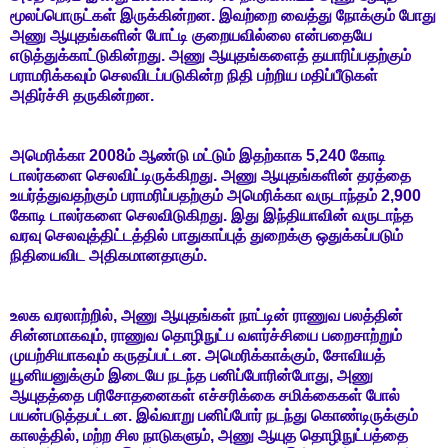
மூலப்பொருட்கள் இருக்கின்றன. இவற்றை வைத்து நோக்கும் போது
அணு ஆயுதங்களின் போட்டி குறையவில்லை என்பதையே
எடுத்துக்காட்டுகின்றது. அணு ஆயுதங்களைத் தயாரிப்பதற்கும்
பராமரிக்கவும் செலவிடப்படுகின்ற நிதி பற்றிய மதிப்பீடுகள்
அதிர்ச்சி தருகின்றன.
அமெரிக்கா 2008ம் ஆண்டு மட்டும் இதற்காக 5,240 கோடி
டாலர்களை செலவிட்டிருக்கிறது. அணு ஆயுதங்களின் தரத்தை
உயர்த்துவதற்கும் பராமரிப்பதற்கும் அமெரிக்கா வருடாந்தம் 2,900
கோடி டாலர்களை செலவிடுகிறது. இது இந்தியாவின் வருடாந்த
வரவு செலவுத்திட்டத்தில் பாதுகாப்புத் துறைக்கு ஒதுக்கப்படும்
நிதியைவிட அதிகமானதாகும்.
உலக வரலாற்றில், அணு ஆயுதங்கள் நாட்டின் ராணுவ பலத்தின்
சின்னமாகவும், ராணுவ தொழிநுட்ப வளர்ச்சியை பறைசாற்றும்
முயற்சியாகவும் கருதப்பட்டன. அமெரிக்காக்கும், சோவியத்
யூனியனுக்கும் இடையே நடந்த பனிப்போரின்போது, அணு
ஆயுதத்தை பரிசோதனைகள் எச்சரிக்கை சமிக்கைகள் போல்
பயன்படுத்தபட்டன. இவ்வாறு பனிப்போர் நடந்து கொண்டிருக்கும்
காலத்தில், மற்ற சில நாடுகளும், அணு ஆயுத தொழிநுட்பத்தை