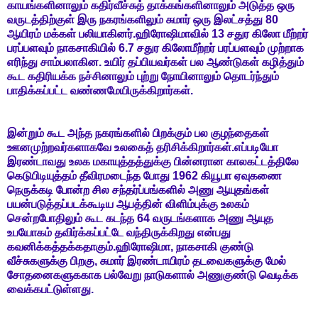
காயங்களினாலும் கதிர்வீச்சுத் தாக்கங்களினாலும் அடுத்த ஒரு
வருடத்திற்குள் இரு நகரங்களிலும் சுமார் ஒரு இலட்சத்து 80
ஆயிரம் மக்கள் பலியாகினர்.ஹிரோஷிமாவில் 13 சதுர கிலோ மீற்றர்
பரப்பளவும் நாகசாகியில் 6.7 சதுர கிலோமீற்றர் பரப்பளவும் முற்றாக
எரிந்து சாம்பலாகின. உயிர் தப்பியவர்கள் பல ஆண்டுகள் கழித்தும்
கூட கதிரியக்க நச்சினாலும் புற்று நோயினாலும் தொடர்ந்தும்
பாதிக்கப்பட்ட வண்ணமேயிருக்கிறார்கள்.
இன்றும் கூட அந்த நகரங்களில் பிறக்கும் பல குழந்தைகள்
ஊனமுற்றவர்களாகவே உலகைத் தரிசிக்கிறார்கள்.எப்படியோ
இரண்டாவது உலக மகாயுத்தத்துக்கு பின்னரான காலகட்டத்திலே
கெடுபிடியுத்தம் தீவிரமடைந்த போது 1962 கியூபா ஏவுகணை
நெருக்கடி போன்ற சில சந்தர்ப்பங்களில் அணு ஆயுதங்கள்
பயன்படுத்தப்படக்கூடிய ஆபத்தின் விளிம்புக்கு உலகம்
சென்றபோதிலும் கூட கடந்த 64 வருடங்களாக அணு ஆயுத
உபயோகம் தவிர்க்கப்பட்டே வந்திருக்கிறது என்பது
கவனிக்கத்தக்கதாகும்.ஹிரோஷிமா, நாகசாகி குண்டு
வீச்சுகளுக்கு பிறகு, சுமார் இரண்டாயிரம் தடவைகளுக்கு மேல்
சோதனைகளுககாக பல்வேறு நாடுகளால் அணுகுண்டு வெடிக்க
வைக்கபட்டுள்ளது.