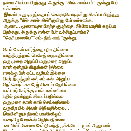
நல்லா சிகப்பா பிறந்தது. அதுக்கு ”சிங்- சாங்-பங்” குன்னு பேர்
வச்சாங்க.
இரண்டவது குழந்தையும் கொளுகொளுன்னு சிகப்பா பிறந்தது.
அதுக்கு ”ரீங்- சாங்- சிங்”குன்னு பேர் வச்சாங்க.
ஆனா… மூணாவதா பிறந்த குழந்தை, நீக்ரோ மாதிரி கறுப்பா
பிறந்தது. அதுக்கு என்ன பேர் வச்சிருப்பாங்க?
”தெரியலையே””சம்- திங்-ராங்”குன்னு.
செல் பேசும் வார்த்தை புரிவதில்லை
காத்திருந்தால் மெசேஜ் வருவதில்லை
ஒரு முறை அனுப்பி மருமுறை அனுப்ப
நான் ஒன்றும் கிருக்கன் இல்லை
எனக்கு பில் கட்ட வழியும் இல்லை
பிகர் இருந்தும் எஸ்.எம்.எஸ். அனுப்ப
நெட்வெர்க் கவரேஜ் கிடைப்பதேயில்லை
கஸ்டமர் கேர்க்கு கால் பண்ணினா
பதில் ஒண்ணும் கிடைப்பதில்லை
ஒருமுறை தான் கால் செய்வதினால்
வருகிற பில் அவள் அறிவதில்லை…
இரவினிலும் தினம் பகலினிலும்
கரைகிற பேலன்ஸ் தெரிவதில்லை.
டைபிஸ்ட் வேலை கேட்டு வந்திருக்கியே… முன் அனுபவம்