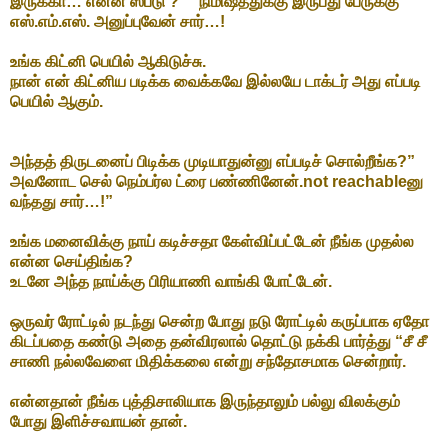
இருக்கா… என்ன ஸ்பீடு ?” ”நிமிஷத்துக்கு இருபது பேருக்கு
எஸ்.எம்.எஸ். அனுப்புவேன் சார்…!
உங்க கிட்னி பெயில் ஆகிடுச்சு.
நான் என் கிட்னிய படிக்க வைக்கவே இல்லயே டாக்டர் அது எப்படி
பெயில் ஆகும்.
அந்தத் திருடனைப் பிடிக்க முடியாதுன்னு எப்படிச் சொல்றீங்க?”
அவனோட செல் நெம்பர்ல ட்ரை பண்ணினேன்.not reachableனு
வந்தது சார்…!”
உங்க மனைவிக்கு நாய் கடிச்சதா கேள்விப்பட்டேன் நீங்க முதல்ல
என்ன செய்திங்க?
உடனே அந்த நாய்க்கு பிரியாணி வாங்கி போட்டேன்.
ஒருவர் ரோட்டில் நடந்து சென்ற போது நடு ரோட்டில் கருப்பாக ஏதோ
கிடப்பதை கண்டு அதை தன்விரலால் தொட்டு நக்கி பார்த்து “சீ சீ
சாணி நல்லவேளை மிதிக்கலை என்று சந்தோசமாக சென்றார்.
என்னதான் நீங்க புத்திசாலியாக இருந்தாலும் பல்லு விலக்கும்
போது இளிச்சவாயன் தான்.