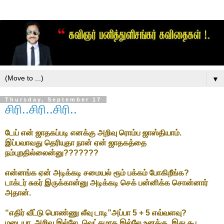
▼
Thursday, September 17
சிரி..சிரி..சிரி..
டேய் என் ஜாதகப்படி எனக்கு அறிவு ரொம்ப ஜாஸ்தியாம்.
இப்பவாவது தெரியுதா நான் ஏன் ஜாதகத்தை
நம்புறதில்லைன்னு???????
என்னங்க ஏன் அடிக்கடி சமையல் ரூம் பக்கம் போகிறீங்க?
டாக்டர் சுகர் இருக்கான்னு அடிக்கடி செக் பன்னிக்க சொன்னார்
அதான்.
“எதிர் வீட்டு பொண்ணு லீவு டாடி”அப்பா 5 + 5 எவ்வளவு?
மடையா, அறிவு இல்லே, வெட்கமாக இல்லே உனக்கு, இது கூட