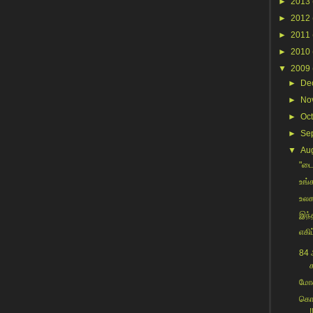
►
2013
►
2012
►
2011
►
2010
▼
2009
►
De
►
No
►
Oc
►
Se
▼
Au
"டைட
உங்
உலக
இந்த
எகிப
84 
க
மோன
கொட
!