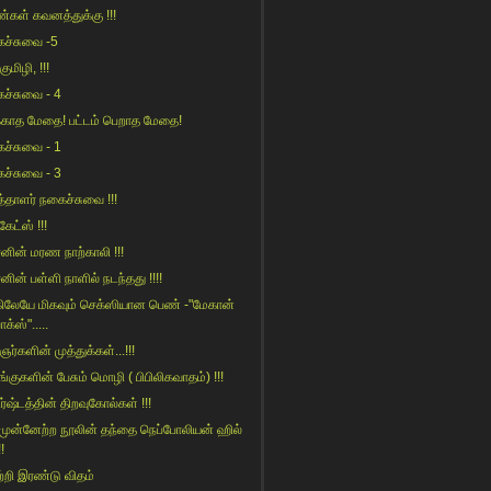
்கள் கவனத்துக்கு !!!
ச்சுவை -5
்குமிழி, !!!
ச்சுவை - 4
க்காத மேதை! பட்டம் பெறாத மேதை!
ச்சுவை - 1
ச்சுவை - 3
த்தாளர் நகைச்சுவை !!!
 கேட்ஸ் !!!
‌னின் ம‌ர‌ண‌ நாற்காலி !!!
னின் பள்ளி நாளில் நடந்தது !!!!
ிலேயே மிகவும் செக்ஸியான பெண் -"மேகான்
ாக்ஸ்".....
ர்களின் முத்துக்கள்...!!!
்குகளின் பேசும் மொழி ( பிபிலிகவாதம்) !!!
ர்ஷ்டத்தின் திறவுகோல்கள் !!!
 முன்னேற்ற நூலின் தந்தை நெப்போலியன் ஹில்
!!
்றி இரண்டு விதம்