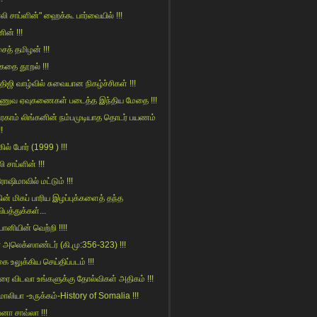
்லி சாப்ளின்" ஹைக்கூ பார்வையில் !!!
ின் !!!
ைத் தமிழன் !!!
ுகதை தூறல் !!!
்திஜி வாழ்வில் சுவையான நிகழ்ச்சிகள் !!!
ணுவ ஏவுகணைகள் படைத்த இந்திய மேதை !!!
ரகாம் லிங்கனின் நம்பமுடியாத தொடர் பயணம்
!!
கில் போர் (1999 ) !!!
லி சாப்ளின் !!!
ோஷிமாவில் மட்டும் !!!
ின் மிகப் பாரிய இழப்புக்களைத் தந்த
ிபத்துக்கள்...
ானியின் வெற்றி !!!!
 அலெக்ஸாண்டர் (கி.மு:356-323) !!!
ை உலுக்கிய செய்திப்படம் !!!
ை விடவா உங்களுக்கு தோல்விகள் அதிகம் !!!
ாலியா -உருக்கம்-History of Somalia !!!
பனா சாவ்லா !!!