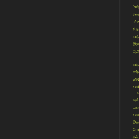
"சார
லென
பச்ச
சிற
காந
இரா
ஆபி
!
கார்
சார்
ஹிர
உலக
வ
அம்ப
மகா
உலக
இவர
சோம
கல்