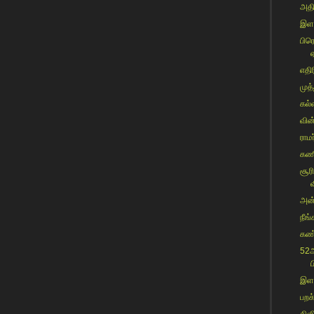
அதி
இளவ
பிர
எதி
முத்
கல்
வின்
ராம
கணி
சூர
அன்
நீங
கண்
52ஆ
ப
இளவ
பறக