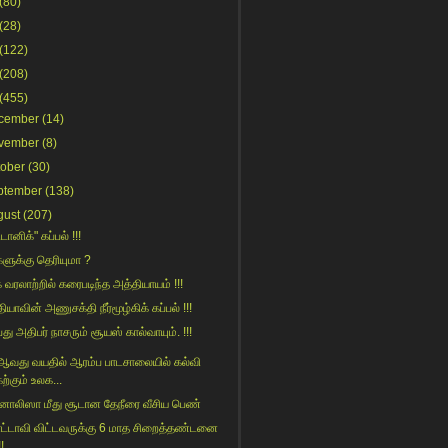
(80)
(28)
(122)
(208)
(455)
cember
(14)
vember
(8)
tober
(30)
ptember
(138)
gust
(207)
ானிக்" கப்பல் !!!
களுக்கு தெரியுமா ?
 வரலாற்றில் கரைபடிந்த அத்தியாயம் !!!
ியாவின் அணுசக்தி நீர்மூழ்கிக் கப்பல் !!!
்து அதிபர் நாசரும் சூயஸ் கால்வாயும். !!!
ஆவது வயதில் ஆரம்ப பாடசாலையில் கல்வி
ற்கும் உலக...
ாலிஸா மீது சூடான தேநீரை வீசிய பெண்
்டாவி விட்டவருக்கு 6 மாத சிறைத்தண்டனை
!!