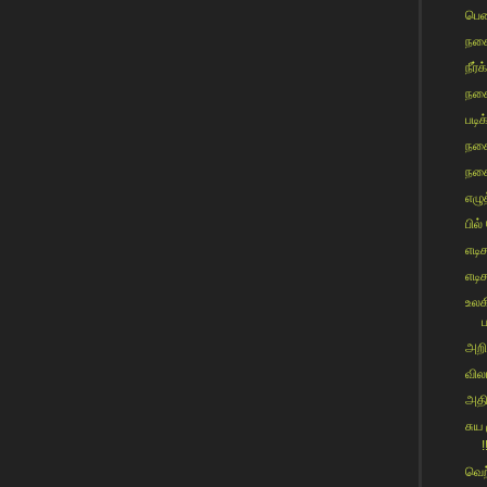
பெண
நகை
நீர்க
நகை
படி
நகை
நகை
எழு
பில்
எடிச
எடிச
உலக
ப
அறிஞ
விலங
அதி
சுய
!
வெற