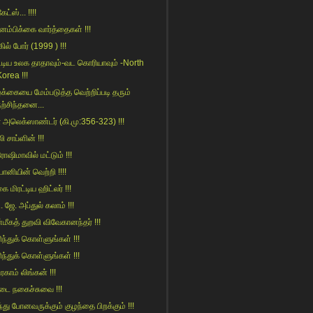
ேட்ஸ்... !!!!
னம்பிக்கை வார்த்தைகள் !!!
கில் போர் (1999 ) !!!
ட்டிய உலக‌ தாதாவும்-வட கொரியாவும் -North
orea !!!
்க்கையை மேம்படுத்த வெற்றிப்படி தரும்
நற்சிந்தனை...
 அலெக்ஸாண்டர் (கி.மு:356-323) !!!
லி சாப்ளின் !!!
ோஷிமாவில் மட்டும் !!!
ானியின் வெற்றி !!!!
 மிரட்டிய ஹிட்லர் !!!
ி. ஜே. அப்துல் கலாம் !!!
மீகத் துறவி விவேகானந்தர் !!!
ிந்துக் கொள்ளுங்கள் !!!
ிந்துக் கொள்ளுங்கள் !!!
காம் லிங்கன் !!!
கடை நகைச்சுவை !!!
்து போனவருக்கும் குழந்தை பிறக்கும் !!!