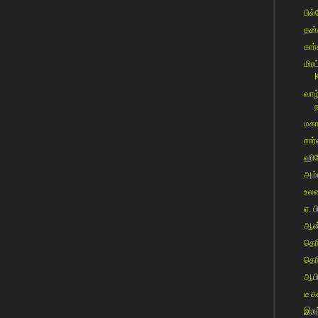
பில்க
தன்
கார்
மிர
K
வாழ
மகா
சார்
ஹிர
அம்ப
உலகை
ஏ. ப
ஆன்
தெர
தெர
ஆபிர
டீ 
இறந