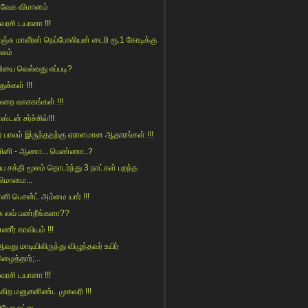
வேக விமானம்
ரசி டயானா !!!
ெஞ்சு மாவீரன் நெப்போலியன் டைரி ரூ.1 கோடிக்கு
ஏலம்
ரியை வெல்வது எப்படி?
துக்கள் !!!
லறை வாசகங்கள் !!!
ஸ்டன் சர்ச்சில்!!!
ர் பாலம் இருந்ததற்கு ஏராளமான ஆதாரங்கள் !!!
னி - ஆணா... பெண்ணா..?
ிய சக்தி மூலம் தொடர்ந்து 3 நாட்கள் பறந்த
விமானம...
னி பெசன்ட் அம்மை யார் !!!
்க லவ் பண்றீங்களா??
ணீர் காவியம் !!!
வது மாடியிலிருந்து விழுந்தவர் உயிர்
ிழைத்தார்;...
ரசி டயானா !!!
்கிற மனுசனிண்ட முகவரி !!!