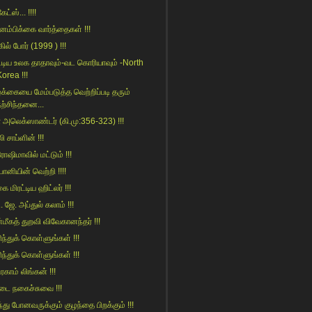
ேட்ஸ்... !!!!
னம்பிக்கை வார்த்தைகள் !!!
கில் போர் (1999 ) !!!
ட்டிய உலக‌ தாதாவும்-வட கொரியாவும் -North
orea !!!
்க்கையை மேம்படுத்த வெற்றிப்படி தரும்
நற்சிந்தனை...
 அலெக்ஸாண்டர் (கி.மு:356-323) !!!
லி சாப்ளின் !!!
ோஷிமாவில் மட்டும் !!!
ானியின் வெற்றி !!!!
 மிரட்டிய ஹிட்லர் !!!
ி. ஜே. அப்துல் கலாம் !!!
மீகத் துறவி விவேகானந்தர் !!!
ிந்துக் கொள்ளுங்கள் !!!
ிந்துக் கொள்ளுங்கள் !!!
காம் லிங்கன் !!!
கடை நகைச்சுவை !!!
்து போனவருக்கும் குழந்தை பிறக்கும் !!!