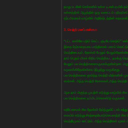
நமது உடலின் செல்களில் உள்ள டி.என்.ஏ.யில் 
உள்ளத்தின் ஆழத்தில் ஒரு வரைபடம் பதிவுசெய்ய
ஏற்பஅவரவர் வாழ்வில் அதிர்ஷ்டத்தின் கதவுகள
3. வெற்றி மனப்பான்மை:
“பட்ட காலிலே படும் கெட்ட குடியே கெடும்” எ
இதை நேர்மறையாக மாற்றினால் பணம் கொட்டும் 
வெற்றியையும், தோல்வி மேலும் மேலும்தோல்வி
நாம் பெறும் மிகச் சிறிய வெற்றிகூட நமக்கு 
மேலும் பல வெற்றிகளைஉருவாக்குகின்றன. அ
உருவாக்கிதோல்வியை இழுத்து வருகிறது.
பல வெற்றிகளை குவித்த வெற்றி வீரர்களின் முக
எமர்சன். அந்த வெற்றி ரேகைகள்,அந்த வெற்றி
ஆக நாம் மிகுந்த முயற்சி எடுத்து வாழ்வில் 
பல வெற்றிகளை நம்மிடம்கொண்டு வருவாள்.
எதிர்பாராமல் சில தோல்வி நேர்ந்துவிட்டால் சற
கையில் எடுத்து சிரத்தையோடுசெயலாற்றி சில 
வெற்றிமுகம் காட்டும். அந்த வெற்றிகள் மூலம்