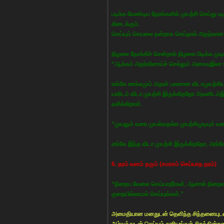
படிக்க வேண்டிய நேரங்களில் முயற்சி செய்து 
கிடைக்கும்.
செய்யும் செயலை நன்றாக செய்தால் அதற்கான
நிழலை நோக்கிச் சென்றால் நிழலை பிடிக்க முடி
“ஆக்கம் அதர்வினாய்ச் செல்லும் அசைவுஇலா 
எங்கே ஊக்கமும் அதன் பலனான விடாமுயற்சியு
யாரிடம் விடா முயற்சி இருக்கிறதோ அவனிடம
வசிக்கிறாள்.
“முயலும் வரை முயல்வதல்ல முயற்சிமுடியும் 
எங்கே இந்த விடா முயற்சி இருக்கிறதோ, அங்கே
6. தரம் வளம் தரும் (சமரசம் செய்யாத தரம்)
“நிறைய வேலை செய்யாதீர்கள், ஆனால் நிறை
குறையில்லாமல் செய்யுங்கள்.”
அமைதியான மனதுடன் தெளிந்த சிந்தனையுடன் ம
ஆர்வத்துடன் செய்யும் காரியங்கள் சிறக்கி