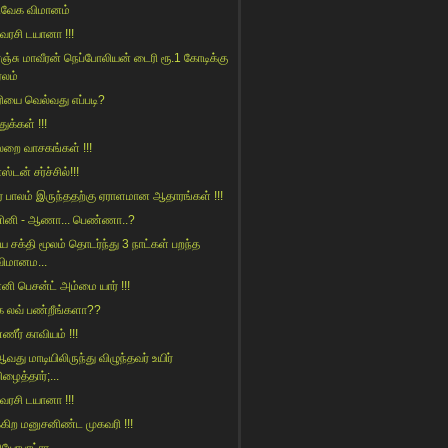
வேக விமானம்
ரசி டயானா !!!
ெஞ்சு மாவீரன் நெப்போலியன் டைரி ரூ.1 கோடிக்கு
ஏலம்
ரியை வெல்வது எப்படி?
துக்கள் !!!
லறை வாசகங்கள் !!!
ஸ்டன் சர்ச்சில்!!!
ர் பாலம் இருந்ததற்கு ஏராளமான ஆதாரங்கள் !!!
னி - ஆணா... பெண்ணா..?
ிய சக்தி மூலம் தொடர்ந்து 3 நாட்கள் பறந்த
விமானம...
னி பெசன்ட் அம்மை யார் !!!
்க லவ் பண்றீங்களா??
ணீர் காவியம் !!!
வது மாடியிலிருந்து விழுந்தவர் உயிர்
ிழைத்தார்;...
ரசி டயானா !!!
்கிற மனுசனிண்ட முகவரி !!!