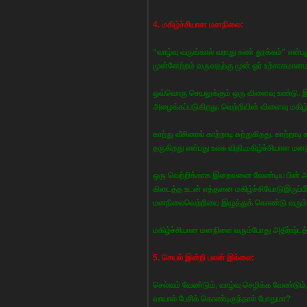
4. மகிழ்ச்சியான மனநிலை:
“வாழ்வு வருங்கால் வராது கண் தூக்கம்” என்ப
முன்னேற்றம் வருவதற்கு முன் ஓர் உற்சாகமான
ஒவ்வொரு செயலுக்கும் ஒரு விளைவு உண்டு. 
அழைக்கப்படுகிறது. வெற்றியின் விளைவு மகிழ்ச
காற்று வீசினால் காற்றாடி சுற்றுகிறது. காற்றாட
தருகிறது என்பது உலக விதி.மகிழ்ச்சியான மனந
ஒரு வெற்றிக்காக இறைவனை வேண்டிய பின் அத
கிடைத்த உடன் எத்தனை மகிழ்ச்சியோடுஇருப்
மனநிலைவெற்றியை இழுத்துக் கொண்டு வரும் 
மகிழ்ச்சியான மனநிலை வரும்போது அதிர்ஷ்டத்
5. செயல் இன்றி பலன் இல்லை:
செல்வம் வேண்டும், வாழ்வு செழிக்க வேண்டும்
வாயால் பேசிக் கொண்டிருந்தால் போதுமா?