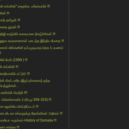
்லி சாப்ளின்" ஹைக்கூ பார்வையில் !!!
ின் !!!
ைத் தமிழன் !!!
ுகதை தூறல் !!!
்திஜி வாழ்வில் சுவையான நிகழ்ச்சிகள் !!!
ணுவ ஏவுகணைகள் படைத்த இந்திய மேதை !!!
ரகாம் லிங்கனின் நம்பமுடியாத தொடர் பயணம்
!!
கில் போர் (1999 ) !!!
லி சாப்ளின் !!!
ோஷிமாவில் மட்டும் !!!
ின் மிகப் பாரிய இழப்புக்களைத் தந்த
ிபத்துக்கள்...
ானியின் வெற்றி !!!!
 அலெக்ஸாண்டர் (கி.மு:356-323) !!!
ை உலுக்கிய செய்திப்படம் !!!
ை விடவா உங்களுக்கு தோல்விகள் அதிகம் !!!
ாலியா -உருக்கம்-History of Somalia !!!
பனா சாவ்லா !!!