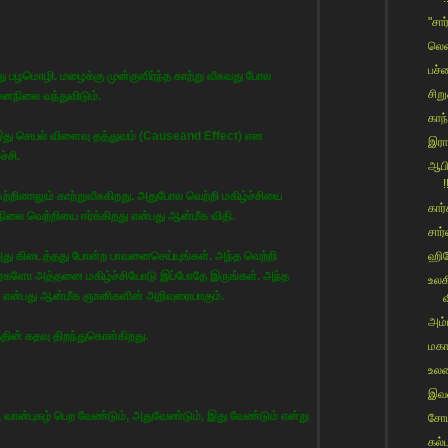
"சார
லென
பச்ச
து பழமொழி. மழைக்கு முன்குளிர்ந்த காற்று வீசுவது போல
சிற
மனநிலை வந்துவிடும்.
காந
இது செயல் விளைவு தத்துவம் (Causeand Effect) என
இரா
்சி.
ஆபி
!
ி சுற்றினாலும் காற்றுவீசுகிறது. அதுபோல வெற்றி மகிழ்ச்சியை
கார்
ிலை வெற்றியை ஈர்க்கிறது என்பது ஆன்மீக விதி.
சார்
ு கிடைத்தது போன்ற பாவனைசெய்யுங்கள். அந்த வெற்றி
ஹிர
பீர்களோ அத்தனை மகிழ்ச்சியோடு இப்போதே இருங்கள். அந்த
உலக
என்பது ஆன்மீக ஞானிகளின் அறிவுரையாகும்.
வ
அம்ப
தின் கதவு திறந்துகொள்கிறது.
மகா
உலக
இவர
, வான்புகழ் பெற வேண்டும், அதுவேண்டும், இது வேண்டும் என்று
சோம
கல்