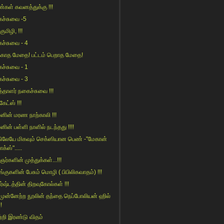
்கள் கவனத்துக்கு !!!
ச்சுவை -5
்குமிழி, !!!
ச்சுவை - 4
க்காத மேதை! பட்டம் பெறாத மேதை!
ச்சுவை - 1
ச்சுவை - 3
த்தாளர் நகைச்சுவை !!!
 கேட்ஸ் !!!
‌னின் ம‌ர‌ண‌ நாற்காலி !!!
னின் பள்ளி நாளில் நடந்தது !!!!
ிலேயே மிகவும் செக்ஸியான பெண் -"மேகான்
ாக்ஸ்".....
ர்களின் முத்துக்கள்...!!!
்குகளின் பேசும் மொழி ( பிபிலிகவாதம்) !!!
ர்ஷ்டத்தின் திறவுகோல்கள் !!!
 முன்னேற்ற நூலின் தந்தை நெப்போலியன் ஹில்
!!
்றி இரண்டு விதம்