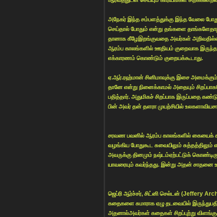
அநேகர் இந்த சம்பளத்துக்கு இந்த வேலை போத
செய்தால் போதும் என்று தங்களை தாங்களேதாழ்
தானாக கீழேஇறங்குவதை அவர்கள் அறிவதில்
ஆரம்ப காலங்களில் ஊதியம் குறைவாக இருந்தாலும
எக்காரணம் கொண்டும் குறையக்கூடாது.
ஏ.ஆர்.ரஹ்மான் சினிமாவுக்கு இசை அமைக்கும்
தானே என்று நினைக்காமல் அதையும் சிறப்பாகச
பதித்தார். அதுமிகச் சிறப்பாக இருப்பதை கண
பின் அவர் தன் தளரா முயற்சியில் உலகளாவியச
சரவண பவனில் ஆரம்ப காலங்களில் கையைக் க
வழங்கிய போதுகூட சுவையிலும் சுத்தத்திலும்
அவருக்கு தினமும் நஷ்டம்ஏற்பட்டுக் கொண்டிர
யாவரையும் கவர்ந்தது. இன்று அதன் சாதனை 
ஜெப்ரி ஆர்ச்சர், சிட்னி செல்டன் (Jeffery 
கதைகளை சுமாராக ஏழு தடவையில் இருந்துபதினா
அதனால்அவர்கள் கதைகள் சிறப்புற்று விளங்க