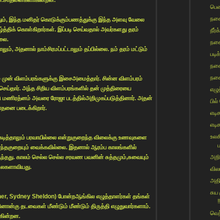
பெண
நகை
ும், இந்த மனிதர் கொடுக்கும்பணத்துக்கு இந்த அளவு வேலை
த்திக் கொள்கிறார்கள். இப்படி செய்வதால் அவர்களது தரம்
நீர்க
லை.
நகை
், அதனால் நாம்சிரமப்பட்டாலும் தப்பில்லை. நம் தரம் மட்டும்
படி
நகை
நகை
 முன் விளம்பரங்களுக்கு இசைஅமைத்தார். சின்ன விளம்பரம்
ெய்தார். அந்த சிறிய விளம்பரங்களில் தன் முத்திரையை
எழு
்டு மணிரத்னம் அவரை ரோஜா படத்தில்அறிமுகப்படுத்தினார். அதன்
பில்
ாதனை படைக்கிறார்.
எடிச
எடிச
உலக
டித்தாலும் பரவாயில்லை என்றுகுறைந்த விலைக்கு உணவுகளை
ப
 எந்தகுறையும் வைக்கவில்லை. இதனால் ஆரம்ப காலங்களில்
ுந்தது. காலம் செல்ல செல்ல சரவண பவனின் சுத்தமும்,சுவையும்
அறிஞ
உலகளாவியது.
விலங
அதி
சுய
Archer, Sydney Sheldon) போன்றஆங்கில எழுத்தாளர்கள் தங்கள்
!
ன்கு தடவைகள் மீண்டும் மீண்டும் திருத்தி எழுதுவார்களாம்.
வெற
ுகின்றன.