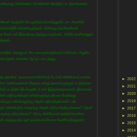
மனிதனது அங்கீகாரம், பொலிவான தோற்றம், உடல்நலம்யாவும்
ோலியன் நெஞ்சில் சில குண்டுகள்பாய்ந்துவிட்டன. அவனின்
ர்அகற்றிக் கொண்டிருந்தார். அப்போது நெப்போலியன்
ாக போய் என் இதயத்தை திறந்து பாருங்கள். அங்கே நான்காணும்
ன்றான்.
னதில், அவரது லட்சிய கனவுகள்பதிக்கப்பட்டுள்ளன. அதுவே
ிரமானஆசை அவனை ஆட்டிப் படைத்தது.
்பெற்ற ஹாலிவுட் நடிகையானஎலிசபெத் டெய்லர் கிளியோபாட்ராவாக
►
2022
ப்புள்ள அணிகலன்கள் (தேவை என்று நினைப்பதற்கும் கூடுதலான
►
2021
ிலர் படத்தின் இயக்குநரிடம் ஏன் இத்தனைநகைகள், இவைகள்
►
2020
 மதிப்புபார்க்கும் ரசிகர்களுக்கு புரியவா போகிறது
►
2018
ார்க்கும் ரசிகர்களுக்கு அதன் மதிப்புதெரியாவிட்டால்
ும் எலிசபெத்டெய்லருக்கு அதன் மதிப்பு தெரியுமல்லவா? அதன்
►
2017
 அவருக்கு புரியுமல்லவா? அப்படி கிளியோபாட்ராவின்அளவிலா
►
2016
அதற்கு ஏற்ப தன் நடிப்பைகம்பீரமாக வெளிப்படுத்துவார்
►
2015
►
2014