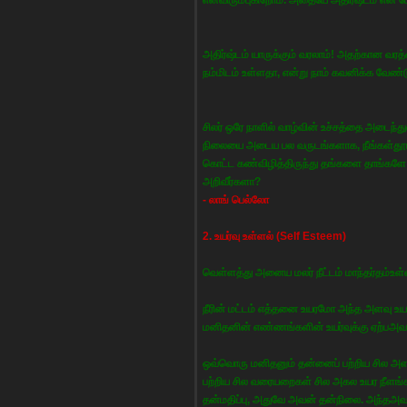
அதிர்ஷ்டம் யாருக்கும் வரலாம்! அதற்கான வ
நம்மிடம் உள்ளதா, என்று நாம் கவனிக்க வேண்ட
சிலர் ஒரே நாளில் வாழ்வின் உச்சத்தை அடைந்த
நிலையை அடைய பல வருடங்களாக, நீங்கள்தூங
கொட்ட கண்விழித்திருந்து தங்களை தாங்களே 
அறிவீர்களா?
- லாங் பெல்லோ
2. உயர்வு உள்ளல் (Self Esteem)
வெள்ளத்து அனைய மலர் நீட்டம் மாந்தர்தம்உள்
நீரின் மட்டம் எத்தனை உயரமோ அந்த அளவு உயர
மனிதனின் எண்ணங்களின் உயர்வுக்கு ஏற்பஅவன
ஒவ்வொரு மனிதனும் தன்னைப் பற்றிய சில அ
பற்றிய சில வரையறைகள் சில அகல உயர நீளங
தன்மதிப்பு, அதுவே அவன் தன்நிலை. அந்தஅவ