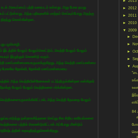
►
2013
நம் உடல் அமைப்பைப் பற்றி வரைபடம் உள்ளது. அது போல நமது
►
2012
ப் பட்டுள்ளது. அந்த பதிவுகளில் மாற்றம் செய்யும்போது அதற்கு
►
2011
் திறந்து கொள்கின்றன.
►
2010
▼
2009
►
De
►
No
ன்பது பழமொழி.
இடத்தில் மேலும் மேலும்கொட்டும், வெற்றி மேலும் மேலும்
►
Oc
யையும் இழுத்துக் கொண்டு வரும்.
►
Se
வெற்றி மனப்பான்மையைஉருவாக்குகிறது. அந்த வெற்றி மனப்பான்மை
▼
Au
து போலவே தோல்வி, தோல்வி மனப்பான்மையை
"டைட
உங்
த்தில் அந்த வெற்றியின்ரேகைகள் படர்ந்திருக்கின்றன என்கிறார்
 நோக்கு மேலும் மேலும் வெற்றிகளை ஈர்க்கின்றன.
உலக
இந்த
சில வெற்றிகளைஉருவாக்கிவிட்டால், அந்த வெற்றி தேவதை மேலும்
எகிப
84 
க
்று ஓய்வு எடுத்து நன்றாகசிந்தனை செய்து சில சிறிய காரியங்களை
வெற்றிகளை பற்றிக் கொண்டுவிட்டால் அப்போது மீண்டும்
மோன
 அதிர்ஷ்டத்தின் கதவுதிறந்துகொள்கிறது.
கொட
!