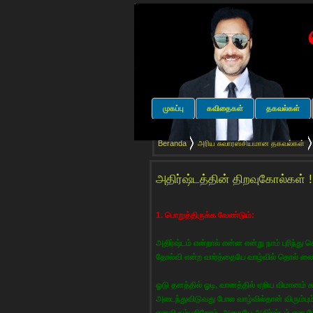
முகப்பு
கவிதைகள்
தகவல்கள்
Beranda
அரிய சுவாரஸ்சியமான தகவல்கள்
அதிர்ஷ்டத்தின் திறவுகோல்கள் !
1. பொறுத்திருக்க வேண்டும்:
அதிர்ஷ்டம் என்றால் என்ன என்று நாம் புரிந்த
தோல்வி என்ற வார்த்தையே வாழ்வில் தொல் லை
ஓடு தளத்தில் ஓடி, வானத்தில் ஏறிய விமானம்
அடைந்துவிடுவது போல வாழ்வில்தான் விரும்பு
எனவிரும்புகிறோம். அதையே அதிர்ஷ்டம் என ப