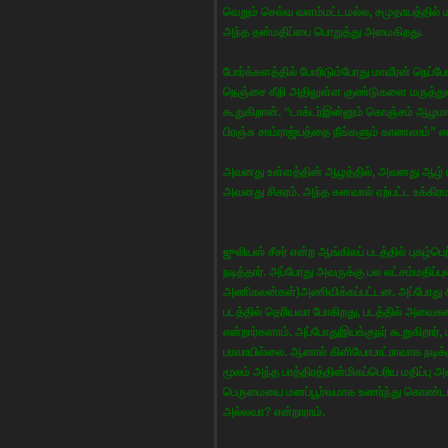
வெறும் செல்வ வளம்மட்டமல்ல, சமுதாயத்தில் 
அந்த தன்மதிப்பை பொறுத்து அமைகிறது.
போர்க்களத்தில் போரிடும்போது மாவீரன் நெப்ப
நெஞ்சை கீறி அதிலுள்ள குண்டுகளை மருத்துவ
கூறுகிறான். “டாக்டர்இன்னும் கொஞ்சம் ஆழம
பிரஞ்சு சாம்ராஜ்யத்தை நீங்களும் காணலாம்” எ
அவனது உள்ளத்தின் ஆழத்தில், அவனது ஆழ் ம
அவனது சிகரம். அந்த கனவால் ஏற்பட்ட உக்க
ஜுலியஸ் சீசர் என்ற ஆங்கிலப் படத்தில் புகழ
நடித்தார். அப்போது அவருக்கு பல லட்சம்மதி
அணிகலன்கள்)அணிவிக்கப்பட்டன. அப்போது ச
படத்தில் தெரியவா போகிறது, படத்தில் அவைகளின்
என்றார்களாம். அப்போதுஇயக்குநர் கூறுகிறார், ப
பரவாயில்லை. ஆனால் கிளியோபாட்ராவாக நடிக்க
மூலம் அந்த பாத்திரத்தின்மிகப்பெரிய மதிப்பு
பெருமையை மனப்பூர்வமாக உணர்ந்து கொண்டால் 
அல்லவா? என்றாராம்.