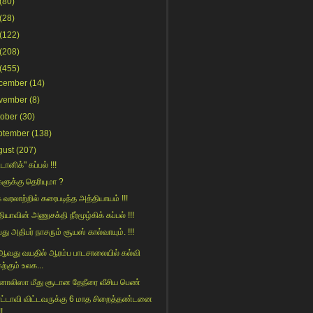
(80)
(28)
(122)
(208)
(455)
cember
(14)
vember
(8)
tober
(30)
ptember
(138)
gust
(207)
ானிக்" கப்பல் !!!
களுக்கு தெரியுமா ?
 வரலாற்றில் கரைபடிந்த அத்தியாயம் !!!
ியாவின் அணுசக்தி நீர்மூழ்கிக் கப்பல் !!!
்து அதிபர் நாசரும் சூயஸ் கால்வாயும். !!!
ஆவது வயதில் ஆரம்ப பாடசாலையில் கல்வி
ற்கும் உலக...
ாலிஸா மீது சூடான தேநீரை வீசிய பெண்
்டாவி விட்டவருக்கு 6 மாத சிறைத்தண்டனை
!!