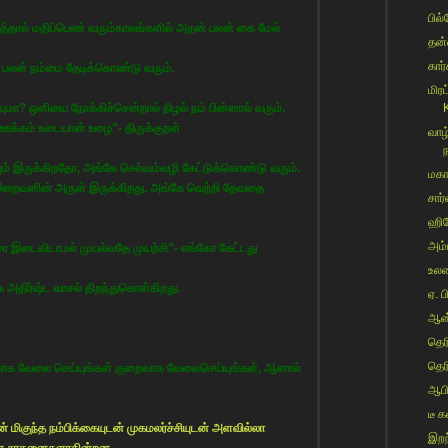
பில்க
படித்தால் மதிப்பெண் வரும்காலங்களில் அதன் பலன் கை மேல்
தன்
கார்
 பலன் நம்மை தேடிக்கொண்டு வரும்.
மிர
யுமா? ஒளியை நோக்கிச்சென்றால் நிழல் நம் பின்னால் வரும்.
K
ஊக்கம் உடையான் உழை”- திருக்குறள்
வாழ
ம் இருக்கிறதோ, அங்கே செல்வம்வழி கேட்டுக்கொண்டு வரும்.
மகா
்இறைவனின் அருள் இருக்கிறது. அங்கே வெற்றி தேவதை
சார்
ஹிர
அம்ப
வரை இடைவிடாமல் முயல்வதே முயற்சி”- எங்கோ கேட்டது
உலகை
 அதிர்ஷ்ட வாசல் திறந்துகொள்கிறது.
ஏ. ப
ஆன்
தெர
தெர
வாக வேலை செய்யுங்கள் குறைவாக வேலைசெய்யுங்கள், ஆனால்
ஆபிர
டீ 
ிகுந்த நம்பிக்கையுடன் முகமலர்ச்சியுடன் அளவில்லா
இறந
ன்றன.சாதனைகளாகின்றன.