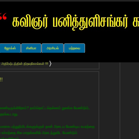
ஜோக்ஸ்
சினிமா
அரசியல்
மற்றவை
அதிர்ஷ்டத்தின் திறவுகோல்கள் !!!
!!
ு கொண்டிருக்கிறோம்? நாம்தொட்டதெல்லாம் துலங்க வேண்டும்,
தரக்கூடாது.
 சுமாராக பத்துநிமிடங்களுக்குள் தான் அடைய வேண்டிய உயரத்தை
ம் உச்சத்தை சில மாதங்களில் அடைந்துவிட வேண்டும்
ோற்றுகிறோம்.