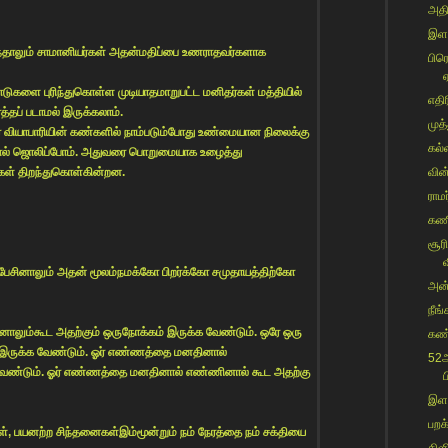
அதி
இளவ
ுந்தாலும் சாமானியர்கள் அதன்மதிப்பை உணராதவர்களாக
பிர
பாடுகளை புரிந்துகொள்ள முடியாதமாறுபட்ட மனிதர்கள் மத்தியில்
எதி
த்தப் படாமல் இருக்கலாம்.
முத்
ியாபாரியின் கண்களில் நாம்படும்போது உண்மையான நிலைக்கு
கல்
்போல் ஜொலிப்போம். அதுவரை பொறுமையாக உழைத்து
ுகள் திறந்துகொள்கின்றன.
வின்
ராம
கணி
சூர
ி பேசினாலும் அதன் மூலம்நமக்கோ பிறர்க்கோ சமுதாயத்திற்கோ
அன்
நீங
கினாலும்கூட அதற்கும் ஒருநோக்கம் இருக்க வேண்டும். ஒரே ஒரு
கண்
 இருக்க வேண்டும். ஓர் எண்ணத்தை மனதினால்
52ஆ
ேண்டும். ஓர் எண்ணத்தை மனதினால் எண்ணினால் கூட அதற்கு
ப
இளவ
பறக
், பயனற்ற சிந்தனைகள்இம்மூன்றும் நம் நேரத்தை நம் சக்தியை