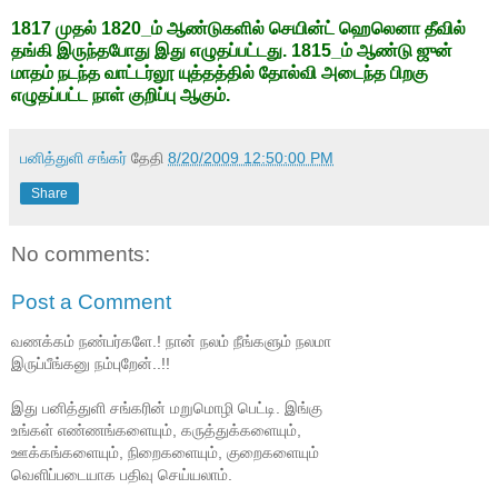
1817 முதல் 1820_ம் ஆண்டுகளில் செயின்ட் ஹெலெனா தீவில்
தங்கி இருந்தபோது இது எழுதப்பட்டது. 1815_ம் ஆண்டு ஜுன்
மாதம் நடந்த வாட்டர்லூ யுத்தத்தில் தோல்வி அடைந்த பிறகு
எழுதப்பட்ட நாள் குறிப்பு ஆகும்.
பனித்துளி சங்கர்
தேதி
8/20/2009 12:50:00 PM
Share
No comments:
Post a Comment
வணக்கம் நண்பர்களே.! நான் நலம் நீங்களும் நலமா
இருப்பீங்கனு நம்புறேன்..!!
இது பனித்துளி சங்கரின் மறுமொழி பெட்டி. இங்கு
உங்கள் எண்ணங்களையும், கருத்துக்களையும்,
ஊக்கங்களையும், நிறைகளையும், குறைகளையும்
வெளிப்படையாக பதிவு செய்யலாம்.