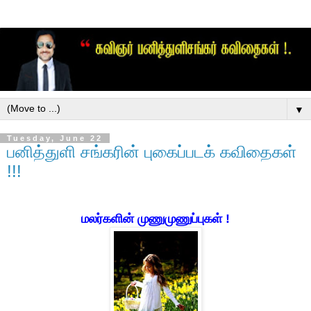
▼
Tuesday, June 22
பனித்துளி சங்கரின் புகைப்படக் கவிதைகள்
!!!
மலர்களின் முணுமுணுப்புகள் !