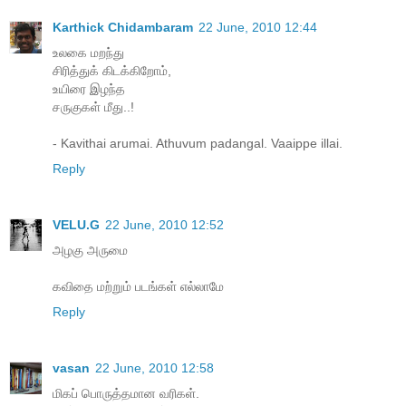
Karthick Chidambaram
22 June, 2010 12:44
உலகை மறந்து
சிரித்துக் கிடக்கிறோம்,
உயிரை இழந்த
சருகுகள் மீது..!
- Kavithai arumai. Athuvum padangal. Vaaippe illai.
Reply
VELU.G
22 June, 2010 12:52
அழகு அருமை
கவிதை மற்றும் படங்கள் எல்லாமே
Reply
vasan
22 June, 2010 12:58
மிக‌ப் பொருத்த‌மான‌ வ‌ரிக‌ள்.