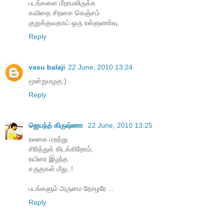
ப‌ட‌ங்க‌ளை மீறாம‌லிருக்க‌
க‌விதை சிற‌கை கெஞ்ச‌ம்
குறுக்குவ‌தாய் ஒரு உள்ளுண‌ர்வு.
Reply
vasu balaji
22 June, 2010 13:24
மூன்றுமழகு:)
Reply
ஜெயந்த் கிருஷ்ணா
22 June, 2010 13:25
உலகை மறந்து
சிரித்துக் கிடக்கிறோம்,
உயிரை இழந்த
சருகுகள் மீது..!
படங்களும் அருமை தோழரே ...
Reply