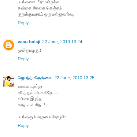
ப‌ட‌ங்க‌ளை மீறாம‌லிருக்க‌
க‌விதை சிற‌கை கெஞ்ச‌ம்
குறுக்குவ‌தாய் ஒரு உள்ளுண‌ர்வு.
Reply
vasu balaji
22 June, 2010 13:24
மூன்றுமழகு:)
Reply
ஜெயந்த் கிருஷ்ணா
22 June, 2010 13:25
உலகை மறந்து
சிரித்துக் கிடக்கிறோம்,
உயிரை இழந்த
சருகுகள் மீது..!
படங்களும் அருமை தோழரே ...
Reply