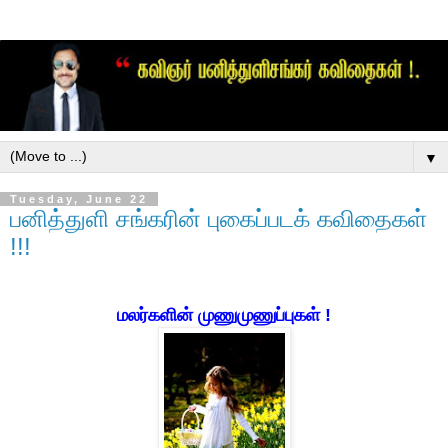
▼
Tuesday, June 22
பனித்துளி சங்கரின் புகைப்படக் கவிதைகள்
!!!
மலர்களின் முணுமுணுப்புகள் !