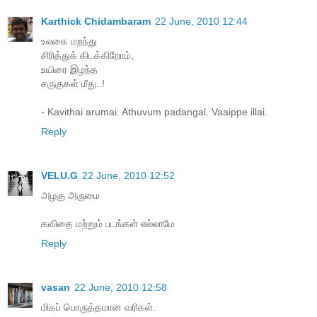
Karthick Chidambaram
22 June, 2010 12:44
உலகை மறந்து
சிரித்துக் கிடக்கிறோம்,
உயிரை இழந்த
சருகுகள் மீது..!
- Kavithai arumai. Athuvum padangal. Vaaippe illai.
Reply
VELU.G
22 June, 2010 12:52
அழகு அருமை
கவிதை மற்றும் படங்கள் எல்லாமே
Reply
vasan
22 June, 2010 12:58
மிக‌ப் பொருத்த‌மான‌ வ‌ரிக‌ள்.