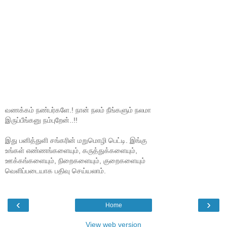
வணக்கம் நண்பர்களே.! நான் நலம் நீங்களும் நலமா
இருப்பீங்கனு நம்புறேன்..!!
இது பனித்துளி சங்கரின் மறுமொழி பெட்டி. இங்கு
உங்கள் எண்ணங்களையும், கருத்துக்களையும்,
ஊக்கங்களையும், நிறைகளையும், குறைகளையும்
வெளிப்படையாக பதிவு செய்யலாம்.
‹
›
Home
View web version