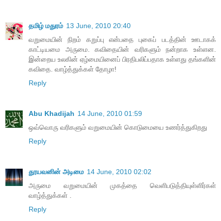
தமிழ் மதுரம்
13 June, 2010 20:40
வறுமையின் நிறம் கறுப்பு என்பதை புகைப் படத்தின் ஊடாகக்
காட்டியமை அருமை. கவிதையின் வரிகளும் நன்றாக உள்ளன.
இன்றைய உலகின் ஏழ்மையினைப் பிரதிபலிப்பதாக உள்ளது தங்களின்
கவிதை. வாழ்த்துக்கள் தோழா!
Reply
Abu Khadijah
14 June, 2010 01:59
ஒவ்வொரு வரிகளும் வறுமையின் கொடுமையை உணர்த்துகிறது
Reply
தூயவனின் அடிமை
14 June, 2010 02:02
அருமை வறுமையின் முகத்தை வெளிபடுத்தியுள்ளிர்கள்
வாழ்த்துக்கள் .
Reply