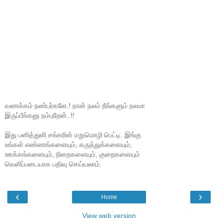
வணக்கம் நண்பர்களே.! நான் நலம் நீங்களும் நலமா
இருப்பீங்கனு நம்புறேன்..!!
இது பனித்துளி சங்கரின் மறுமொழி பெட்டி. இங்கு
உங்கள் எண்ணங்களையும், கருத்துக்களையும்,
ஊக்கங்களையும், நிறைகளையும், குறைகளையும்
வெளிப்படையாக பதிவு செய்யலாம்.
‹
›
Home
View web version