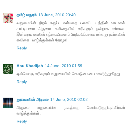
தமிழ் மதுரம்
13 June, 2010 20:40
வறுமையின் நிறம் கறுப்பு என்பதை புகைப் படத்தின் ஊடாகக்
காட்டியமை அருமை. கவிதையின் வரிகளும் நன்றாக உள்ளன.
இன்றைய உலகின் ஏழ்மையினைப் பிரதிபலிப்பதாக உள்ளது தங்களின்
கவிதை. வாழ்த்துக்கள் தோழா!
Reply
Abu Khadijah
14 June, 2010 01:59
ஒவ்வொரு வரிகளும் வறுமையின் கொடுமையை உணர்த்துகிறது
Reply
தூயவனின் அடிமை
14 June, 2010 02:02
அருமை வறுமையின் முகத்தை வெளிபடுத்தியுள்ளிர்கள்
வாழ்த்துக்கள் .
Reply