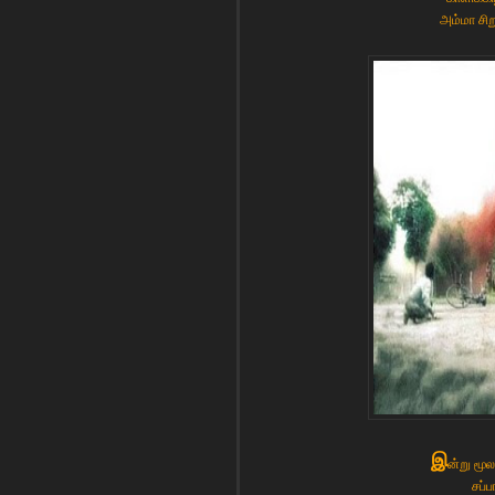
அம்மா சி
இ
ன்று மூ
சப்ப