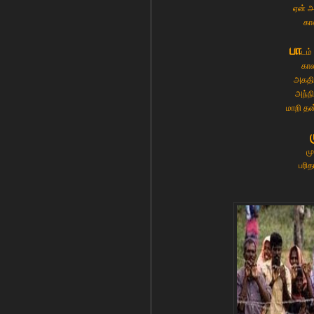
ஏன் அ
கா
பா
டம்
கால
அகதி
அந்ந
மாறி தன
மு
பரித