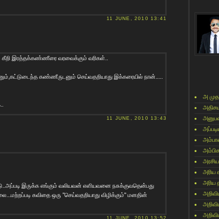
11 JUNE, 2010 13:41
கீறி இரத்தக்கண்ணீரை வரவைக்கும் வரிகள்..
ும்,கட்டுடைந்த கண்ணீருடனும் செய்வதறியாது இக்கரையில் நான்.....
அ முத
..
அதிசய
அனுபவ
11 JUNE, 2010 13:43
அப்படி
அம்பா
அம்பி
அரசிய
அரிய 
அரிய 
கு பாடு..அப்படி இருக்க எங்கும் வலியவன் எளியவனை நசுக்குவதென்பது
அறிவி
ை...மற்றப்படி கவிதை ஒரு "செய்வதறியாது விழிக்கும்" மனதின்
அறிவி
அறிவி
11 JUNE, 2010 13:52