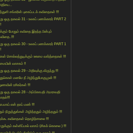
அதிசய...
த்துளி சங்கரின் புகைப்படக் கவிதைகள் !!!
று ஒரு தகவல் 31 - உலகப் பணக்காரர் PART 2
!!
க்கும் போதும் கவிதை இறந்த பின்பும்
கவிதை..!!!
று ஒரு தகவல் 30 - உலகப் பணக்காரர் PART 1
!!
ிகள் சொல்லத்துடிக்கும் ஊமை வார்த்தைகள் !!!
மையின் வாசகம் !!
று ஒரு தகவல் 29 - அறிவுக்கு விருந்து !!!
ிந்துகொள் மனமே நீ அழிந்துபோகுமுன் !!!
துணவின் ரசிகர்கள் !!!
று ஒரு தகவல் 28 - அம்பிகாபதி அமராவதி
ாதல்!!!
தாபமாய் என் தாய் மண் !!!
ம் நிறுத்துங்கள் அழித்ததும் அழிந்ததும் !!!
்கூ கவிதைகள் தொழிற்சாலை !!!
மறுக்கும் கள்ளிப்பால் வாசம் (சிசுக் கொலை ) !!!