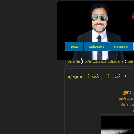
முகப்பு
கவிதைகள்
தகவல்கள்
Beranda
பனித்துளிசங்கர் கவிதைகள்
பரித
பரிதாபமாய் என் தாய் மண் !!!
நா
ன் 
நான் பொற
போர் அல