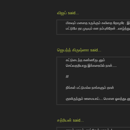
விஜய்
said...
மிகவும் மனதை உருக்கும் கவிதை தோழரே . இ
மட்டுமே தர முடியும் என நம்புகிறேன் ..வாழ்த்த
ஜெயந்த் கிருஷ்ணா
said...
கட்டுடைந்த கண்ணீருடனும்
செய்வதறியாது இக்கரையில் நான்.....
///
நீங்கள் மட்டுமல்ல நாங்களும் தான்
குரலிருந்தும் ஊமையாய்.... மௌன ஓலத்துடனு
சத்ரியன்
said...