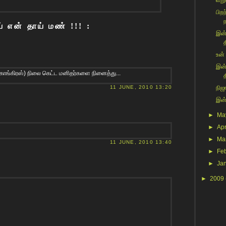
வறும
பிற
 என் தாய் மண் !!! :
இன்
த
உன்
இன்
காங்கிரஸ்) நிலை கெட்ட மனிதர்களை நினைத்து...
த
11 JUNE, 2010 13:20
நிஜங
இன்
►
Ma
►
Apr
►
Ma
11 JUNE, 2010 13:40
►
Fe
►
Ja
►
2009