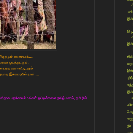
பனி
இன்
!
இரு
இன்
!
லிருந்தும் ஊமையாய்....
கிள
ௌன ஓலத்துடனும்,
வறு
ுடைந்த கண்ணீருடனும்
இன்
யாது இக்கரையில் நான்.....
புர
சத்
இன்
க
ிதாக மறக்காமல் உங்கள் ஓட்டுக்களை தமிழ்மணம், தமிழிஷ்
பரி
போது
ஹைக
தீர 