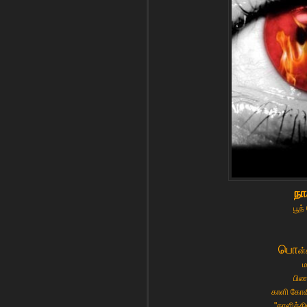
நா
பூந
பொ
ன்
ம
பிண
காளி கோவில
"காளிக்க