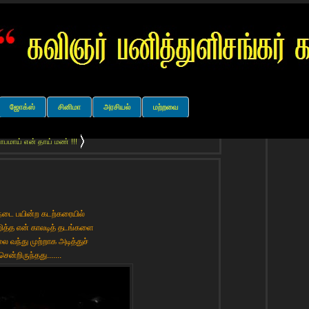
ஜோக்ஸ்
சினிமா
அரசியல்
மற்றவை
ாபமாய் என் தாய் மண் !!!
நடை பயின்ற கடற்கரையில்
ித்த என் காலடித் தடங்களை
ை வந்து முற்றாக அடித்துச்
சென்றிருந்தது.......