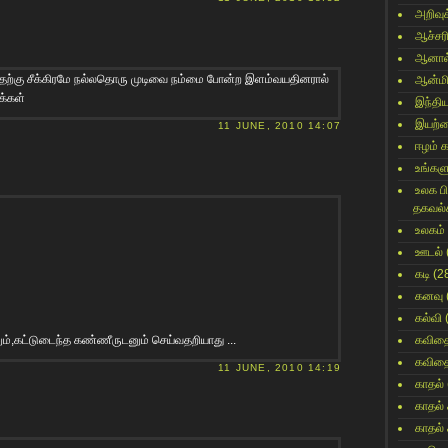
அறிவுக
ஆச்சர
ஆனால
தற்கு சீக்கிரமே நல்லதொரு முடிவை நம்மை போன்ற இளம்வயதினரால்
ஆன்மி
ுக்கள்
இந்தி
இயற்
11 JUNE, 2010 14:07
ஈழம் 
உங்களு
உலக ப
தகவல்
உலகம்
ஊடல்
கடி
(2
கனவு
கல்வி
ம்,கட்டுடைந்த கண்ணீருடனும் செய்வதறியாது ...
கவித
கவித
11 JUNE, 2010 14:19
காதல்
காதல்
காதல்