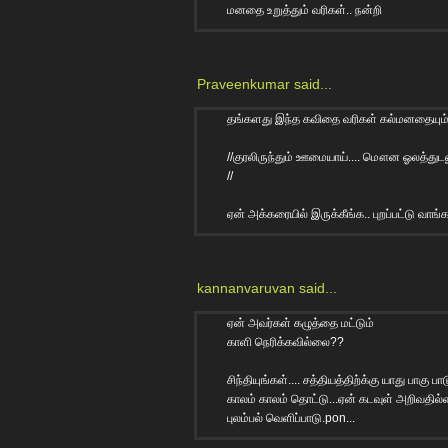
மனதை உறுத்தும் வரிகள்.. நன்றி
Praveenkumar
said...
தங்களது இந்த கவிதை வரிகள் கல்மனதையும் 
//குரலிருந்தும் ஊமையாய்.... மௌன ஓலத்துடன
//
ஏன் அக்கரையில் இருக்கீங்க.. புறப்பட்டு வாங்க
kannanvaruvan
said...
ஏன் அவர்கள் கழுத்தை மட்டும்
காளி நெரிக்கவில்லை??
சிந்தியுங்கள்.... சத்தியத்திற்க்கு யாது பா
காலம் காலம் தொட்டு...ஏன் கடவுள் அறிவதில்ல
புலம்பல் வெளிப்பாடு.pon...