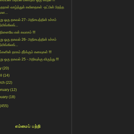
ையின் பிடியில் மீண்டும் ஒரு காதல் !!!
ந்தநாள் வாழ்த்துக் கவிதைகள் -நட்பின் பிறந்த
நாள...
று ஒரு தகவல் 27- அதிசயத்தின் உச்சம்
ிமிங்கிலங்...
 நினைவே என் சுவாசம் !!!
று ஒரு தகவல் 26- அதிசயத்தின் உச்சம்
ிமிங்கிலங்...
்களின் தாகம் தீர்க்கும் கனவுகள் !!!
று ஒரு தகவல் 25 - அறிவுக்கு விருந்து !!!
y
(20)
il
(14)
rch
(22)
bruary
(12)
nuary
(18)
(455)
எம்மைப் பற்றி