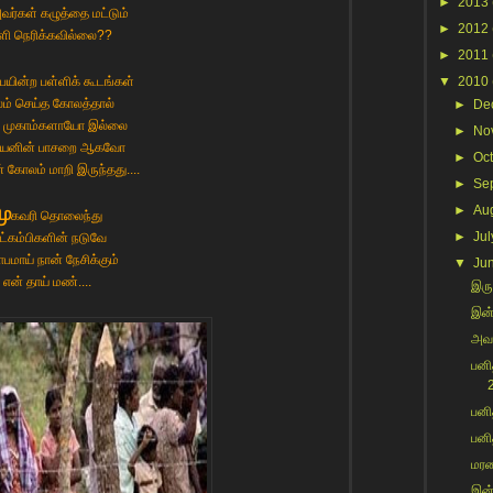
►
2013
வர்கள் கழுத்தை மட்டும்
►
2012
ளி நெரிக்கவில்லை??
►
2011
 பயின்ற பள்ளிக் கூடங்கள்
▼
2010
ம் செய்த கோலத்தால்
►
De
 முகாம்களாயோ இல்லை
►
No
ியனின் பாசறை ஆகவோ
►
Oc
் கோலம் மாறி இருந்தது....
►
Se
மு
►
Au
கவரி தொலைந்து
►
Jul
ட்கம்பிகளின் நடுவே
ாபமாய் நான் நேசிக்கும்
▼
Ju
என் தாய் மண்....
இருந
இன்
அவள
பனி
2
பனி
பனி
மரண
இன்