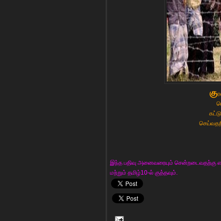
கு
ர
ம
கட்ட
செய்வதறி
இந்த பதிவு அனைவரையும் சென்றடைவதற்கு எள
மற்றும் தமிழ்10-ல் குத்தவும்.