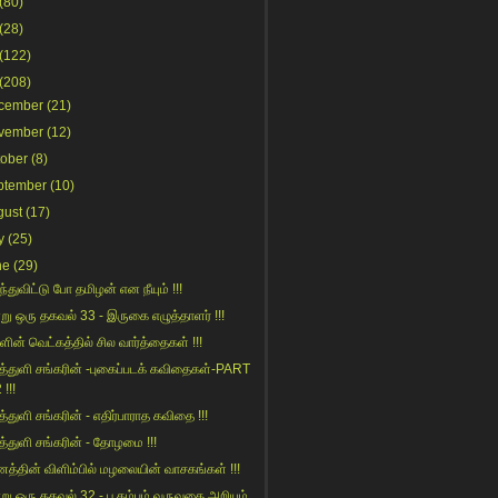
(80)
(28)
(122)
(208)
cember
(21)
vember
(12)
tober
(8)
ptember
(10)
gust
(17)
y
(25)
ne
(29)
்துவிட்டு போ தமிழன் என நீயும் !!!
று ஒரு தகவல் 33 - இருகை எழுத்தாளர் !!!
ின் வெட்கத்தில் சில வார்த்தைகள் !!!
த்துளி சங்கரின் -புகைப்படக் கவிதைகள்-PART
 !!!
த்துளி சங்கரின் - எதிர்பாராத கவிதை !!!
த்துளி சங்கரின் - தோழமை !!!
த்தின் விளிம்பில் மழலையின் வாசகங்கள் !!!
று ஒரு தகவல் 32 - பூகம்பம் வருவதை அறியும்