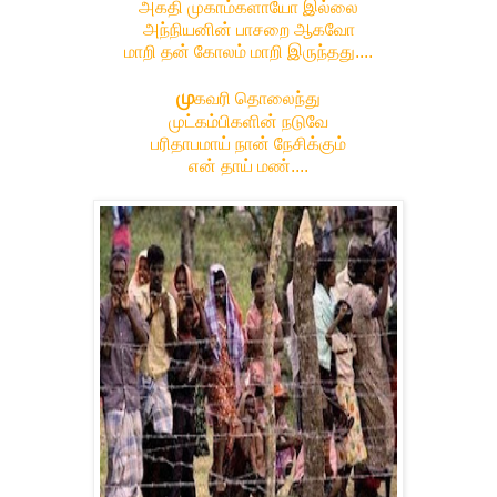
அகதி முகாம்களாயோ இல்லை
அந்நியனின் பாசறை ஆகவோ
மாறி தன் கோலம் மாறி இருந்தது....
மு
கவரி தொலைந்து
முட்கம்பிகளின் நடுவே
பரிதாபமாய் நான் நேசிக்கும்
என் தாய் மண்....