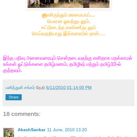
கு
ரலிருந்தும் ஊமையாய்....
மௌன ஓலத்துடனும்,
கட்டுடைந்த கண்ணீருடனும்
செய்வதறியாது இக்கரையில் நான்.....
இந்த பதிவு அனைவரையும் சென்றடைவதற்கு எளிதாக மறக்காமல்
உங்கள் ஓட்டுக்களை தமிழ்மணம், தமிழிஷ் மற்றும் தமிழ்10-ல்
குத்தவும்.
பனித்துளி சங்கர்
தேதி
6/11/2010 01:14:00 PM
Share
18 comments:
AkashSankar
11 June, 2010 13:20