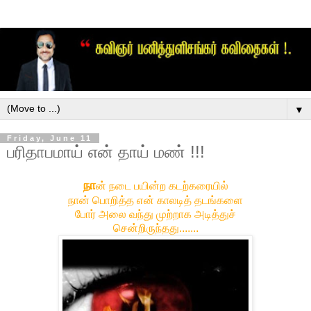
▼
Friday, June 11
பரிதாபமாய் என் தாய் மண் !!!
நா
ன் நடை பயின்ற கடற்கரையில்
நான் பொறித்த என் காலடித் தடங்களை
போர் அலை வந்து முற்றாக அடித்துச்
சென்றிருந்தது.......