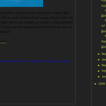
வறும
பிற
றால் நீரில் மட்டும்தான் வாழும் என்று தெரியும். அதிலும் இந்த
இன்
ன்றாலே கடலைத் தவிர வேறு எங்கும் வாழாது என்பது மட்டுமே நாம்
த
இந்த மீன்கள் ஒரு காலத்தில் தரைகளிலும் வாழ்ந்திருக்கின்றன
உன்
ும் உங்களை வியப்பில் ஆழ்த்தப்போகும் திமிங்கிலங்கள் பற்றிய பல
இன்
ிகிறேன் .
த
நிஜங
பயணம்
இன்
►
Ma
►
Apr
ளிதாக மறக்காமல் உங்கள் ஓட்டுக்களை தமிழ்மணம், தமிழிஷ்
►
Ma
►
Fe
►
Ja
►
2009