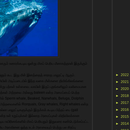
லோரும் உணரக்கூடிய ஒன்று மிகப் பெரிய மீனாகத்தான் இருக்கும்
►
2022
ும் கூட இது மீன் இனத்தைத் சாராத பாலூட்டி ஆகும்.
சியின் அடிப்படையில் இந்த வகை மீன்களை திமிங்கிலங்களை
►
2021
. ஒன்று பற்கள் உள்ளவை. வாயின் இருப் புறங்களிலும் வலிமையான
►
2020
ற்கள் அற்றவை அல்லது baleen என்ற அமைப்பைப் பெற்ற
►
2018
ளில் Sperm whale, Beaked, Narwhals, Beluga, Dolphin
►
2017
 அற்றவைகளில் Rorquals, Gray whales, Right whales என்ற
►
2016
ா பாலூட்டிகளுக்கும் இருக்கக் கூடிய பித்தப் பை (gall
ோன்ற உள் உறுப்புக்கள் இல்லாத அமைப்புகள் விதிவிலக்கான
►
2015
டிய உயிரினங்களில் மிகப் பெரியதும் இதுவரை கண்டெடுக்கப்பட்ட
►
2014
ெரிய அளவினை ஒத்த உடல் அளவையும் பெற்று பல சிறப்பு