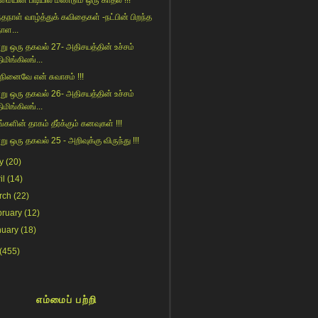
ையின் பிடியில் மீண்டும் ஒரு காதல் !!!
ந்தநாள் வாழ்த்துக் கவிதைகள் -நட்பின் பிறந்த
நாள...
று ஒரு தகவல் 27- அதிசயத்தின் உச்சம்
ிமிங்கிலங்...
 நினைவே என் சுவாசம் !!!
று ஒரு தகவல் 26- அதிசயத்தின் உச்சம்
ிமிங்கிலங்...
்களின் தாகம் தீர்க்கும் கனவுகள் !!!
று ஒரு தகவல் 25 - அறிவுக்கு விருந்து !!!
y
(20)
il
(14)
rch
(22)
bruary
(12)
nuary
(18)
(455)
எம்மைப் பற்றி