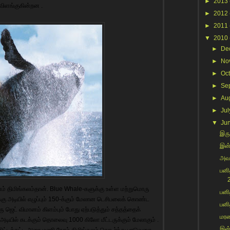
►
2013
விளங்குகின்றன .
►
2012
►
2011
▼
2010
►
De
►
No
►
Oc
►
Se
►
Au
►
Jul
▼
Ju
இருந
இன்
அவள
பனி
2
னம் திமிங்கலம்தான். Blue Whale-களுக்கு உள்ள மற்றுமொரு
பனி
ு அடியில் எழுப்பும் 150-க்கும் மேலான டெசிபலைக் கொண்ட
பனி
 ஜெட் விமானம் கிளம்பும் போது ஏற்படுத்தும் சத்தத்தைக்
மரண
 அடியில் கடக்கும் தொலைவு 1000 கிலோ மீட்டருக்கும் மேலாகும் .
இன்
ிட்டத்தட்ட அரை மணி நேரம் திமிங்கலம் தொடர்ந்து பாடுவதை