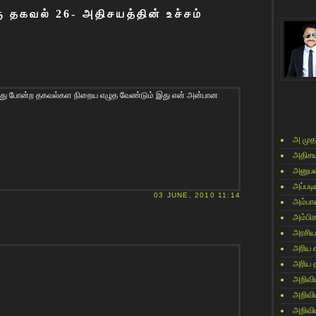
 தகவல் 26- அதிசயத்தின் உச்சம்
் இது போன்ற தகவல்கள நிறைய எழுத வேண்டும் இது என் அன்பான
அ முத
அதிசய
அனுபவ
அப்படி
03 JUNE, 2010 11:14
அம்பா
அம்பி
அரசிய
அரிய 
அரிய 
அறிவி
அறிவி
அறிவி