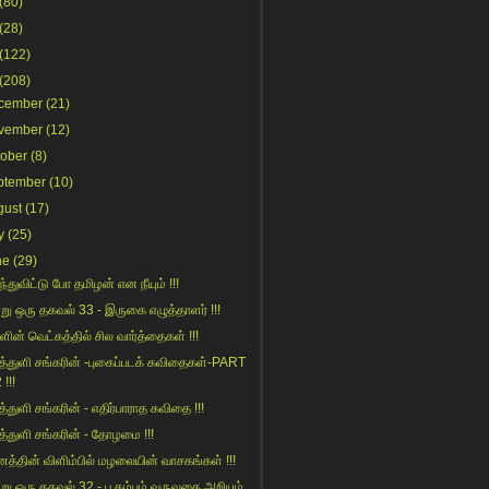
(80)
(28)
(122)
(208)
cember
(21)
vember
(12)
tober
(8)
ptember
(10)
gust
(17)
y
(25)
ne
(29)
்துவிட்டு போ தமிழன் என நீயும் !!!
று ஒரு தகவல் 33 - இருகை எழுத்தாளர் !!!
ின் வெட்கத்தில் சில வார்த்தைகள் !!!
த்துளி சங்கரின் -புகைப்படக் கவிதைகள்-PART
 !!!
த்துளி சங்கரின் - எதிர்பாராத கவிதை !!!
த்துளி சங்கரின் - தோழமை !!!
த்தின் விளிம்பில் மழலையின் வாசகங்கள் !!!
று ஒரு தகவல் 32 - பூகம்பம் வருவதை அறியும்