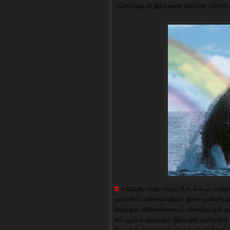
அம்சங்களுடன் இந்த வகை திமிங்கல மீன்கள் 
உ
லகிலேயே அதிக சத்தம் போடக் கூடிய உயிரி
தனிச்சிறப்பு என்னவென்றால் இவை தண்ணீருக்க
(எந்த ஒரு உயிரினங்களையும் மிகைத்த) ஒலி ஒரு
காட்டிலும் கூடுதலாகும். இந்த ஒலி தண்ணீரின்
இவைகள் அவ்வப்போது பாடவும் செய்கின்றன. க