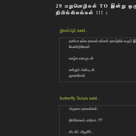
29 மறுமொழிகள் TO இன்று ஒரு
திமிங்கிலங்கள் !!! :
ஜிஎஸ்ஆர்
said...
நண்பா நல்ல தகவல் உங்கள் தளத்தில் வரும
வேண்டுகோள்
வாழ்க வளமுடன்
என்றும் அன்புடன்
ஞானசேகர்
butterfly Surya
said...
அருமை தகவல்கள்..
திமிங்கலம் பாடுமா..??
ஸ்டார்ட் மியூசீக்..