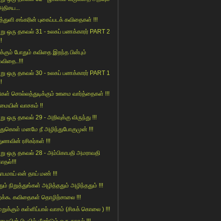
அதிசய...
த்துளி சங்கரின் புகைப்படக் கவிதைகள் !!!
று ஒரு தகவல் 31 - உலகப் பணக்காரர் PART 2
!!
க்கும் போதும் கவிதை இறந்த பின்பும்
கவிதை..!!!
று ஒரு தகவல் 30 - உலகப் பணக்காரர் PART 1
!!
ிகள் சொல்லத்துடிக்கும் ஊமை வார்த்தைகள் !!!
மையின் வாசகம் !!
று ஒரு தகவல் 29 - அறிவுக்கு விருந்து !!!
ிந்துகொள் மனமே நீ அழிந்துபோகுமுன் !!!
துணவின் ரசிகர்கள் !!!
று ஒரு தகவல் 28 - அம்பிகாபதி அமராவதி
ாதல்!!!
தாபமாய் என் தாய் மண் !!!
ம் நிறுத்துங்கள் அழித்ததும் அழிந்ததும் !!!
்கூ கவிதைகள் தொழிற்சாலை !!!
மறுக்கும் கள்ளிப்பால் வாசம் (சிசுக் கொலை ) !!!