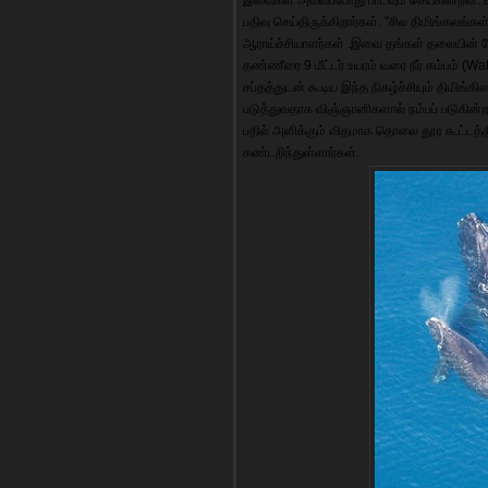
பதிவு செய்திருக்கிறார்கள். "சில திமிங்கலங்கள
ஆராய்ச்சியாளர்கள் .இவை தங்கள் தலையின் மேற
தண்ணீரை 9 மீட்டர் உயரம் வரை நீர் கம்பம் (Wa
சப்தத்துடன் கூடிய இந்த நிகழ்ச்சியும் திமி
படுத்துவதாக விஞ்ஞானிகளால் நம்பப் படுகின்
பதில் அளிக்கும் விதமாக தொலை தூர கூட்டத்த
கண்டறிந்துள்ளார்கள்.