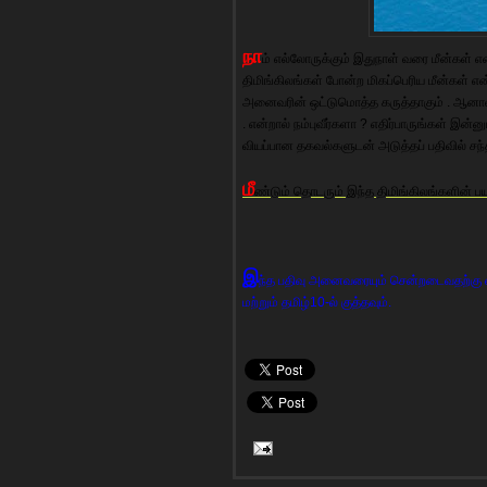
நா
ம் எல்லோருக்கும் இதுநாள் வரை மீன்கள் என்
திமிங்கிலங்கள் போன்ற மிகப்பெரிய மீன்கள் எ
அனைவரின் ஒட்டுமொத்த கருத்தாகும் . ஆனால் 
. என்றால் நம்புவீர்களா ? எதிர்பாருங்கள் இன்ன
வியப்பான தகவல்களுடன் அடுத்தப் பதிவில் சந்த
மீ
ண்டும் தொடரும் இந்த திமிங்கிலங்களின் 
இ
ந்த பதிவு அனைவரையும் சென்றடைவதற்கு எ
மற்றும் தமிழ்10-ல் குத்தவும்.