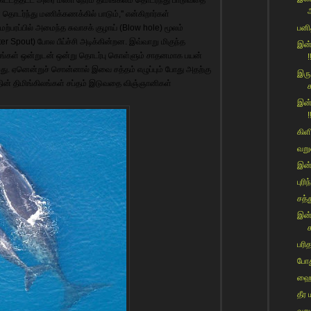
் தொடர்ந்து மணிக்கணக்கில் பாடும்,'' என்கிறார்கள்
்பரப்பில் அமைந்த சுவாசக் குழாய் (Blow hole) மூலம்
பனி
ter Spout) போல பீய்ச்சி அடிக்கின்றன. இவ்வாறு மிகுந்த
இன்
ங்கிலங்கள் ஒன்றுடன் ஒன்று தொடர்பு கொள்ளும் சாதனமாக பயன்
!
றது. ஏனென்றுச் சொன்னால் இவை சத்தம் எழுப்பும் போது அதற்கு
இரு
ின் திமிங்கிலங்கள் சப்தம் இடுவதை விஞ்ஞானிகள்
இன்
!
கிள
வறு
இன்
புர
சத்
இன்
க
பரி
போது
ஹைக
தீர 