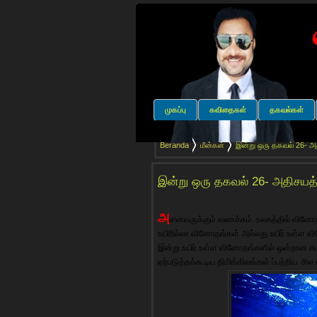
முகப்பு
கவிதைகள்
தகவல்கள்
Beranda
மீன்கள்
இன்று ஒரு தகவல் 26- அதி
இன்று ஒரு தகவல் 26- அதிசயத்தி
அ
னைவருக்கும் வணக்கம். உலகத்தில் வினோத
உயிரில்லா வினோதங்கள் அல்லது உயிர் உள்ள வ
இன்று உயிர் உள்ள வினோதங்களில் ஒன்றான கடல்
ஏற்படுத்தக்கூடிய திமிங்கிலங்கள் ப்பற்றிய