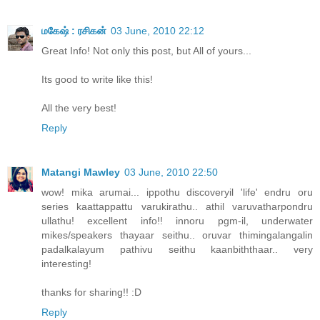
மகேஷ் : ரசிகன்
03 June, 2010 22:12
Great Info! Not only this post, but All of yours...
Its good to write like this!
All the very best!
Reply
Matangi Mawley
03 June, 2010 22:50
wow! mika arumai... ippothu discoveryil 'life' endru oru
series kaattappattu varukirathu.. athil varuvatharpondru
ullathu! excellent info!! innoru pgm-il, underwater
mikes/speakers thayaar seithu.. oruvar thimingalangalin
padalkalayum pathivu seithu kaanbiththaar.. very
interesting!
thanks for sharing!! :D
Reply