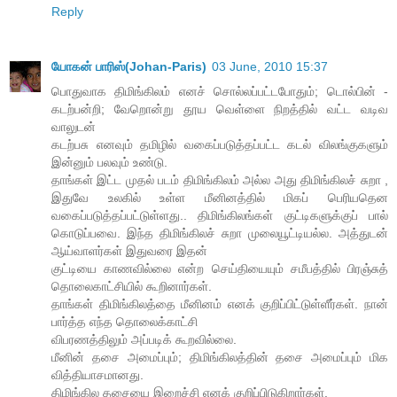
Reply
யோகன் பாரிஸ்(Johan-Paris)
03 June, 2010 15:37
பொதுவாக திமிங்கிலம் எனச் சொல்லப்பட்டபோதும்; டொல்பின் -
கடற்பன்றி; வேறொன்று தூய வெள்ளை நிறத்தில் வட்ட வடிவ
வாலுடன்
கடற்பசு எனவும் தமிழில் வகைப்படுத்தப்பட்ட கடல் விலங்குகளும்
இன்னும் பலவும் உண்டு.
தாங்கள் இட்ட முதல் படம் திமிங்கிலம் அல்ல அது திமிங்கிலச் சுறா ,
இதுவே உலகில் உள்ள மீனினத்தில் மிகப் பெரியதென
வகைப்படுத்தப்பட்டுள்ளது.. திமிங்கிலங்கள் குட்டிகளுக்குப் பால்
கொடுப்பவை. இந்த திமிங்கிலச் சுறா முலையூட்டியல்ல. அத்துடன்
ஆய்வாளர்கள் இதுவரை இதன்
குட்டியை காணவில்லை என்ற செய்தியையும் சமீபத்தில் பிரஞ்சுத்
தொலைகாட்சியில் கூறினார்கள்.
தாங்கள் திமிங்கிலத்தை மீனினம் எனக் குறிப்பிட்டுள்ளீர்கள். நான்
பார்த்த எந்த தொலைக்காட்சி
விபரணத்திலும் அப்படிக் கூறவில்லை.
மீனின் தசை அமைப்பும்; திமிங்கிலத்தின் தசை அமைப்பும் மிக
வித்தியாசமானது.
திமிங்கில தசையை இறைச்சி எனக் குறிப்பிடுகிறார்கள்.