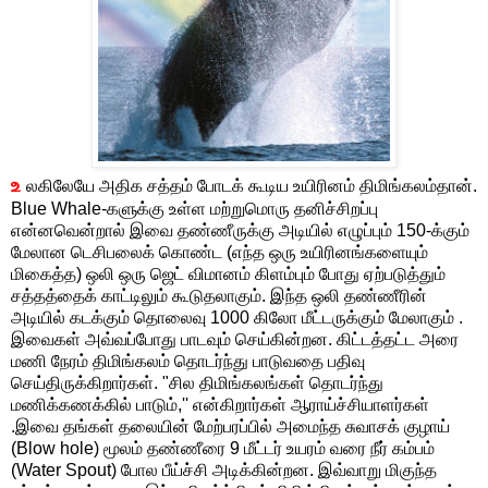
உ
லகிலேயே அதிக சத்தம் போடக் கூடிய உயிரினம் திமிங்கலம்தான்.
Blue Whale-களுக்கு உள்ள மற்றுமொரு தனிச்சிறப்பு
என்னவென்றால் இவை தண்ணீருக்கு அடியில் எழுப்பும் 150-க்கும்
மேலான டெசிபலைக் கொண்ட (எந்த ஒரு உயிரினங்களையும்
மிகைத்த) ஒலி ஒரு ஜெட் விமானம் கிளம்பும் போது ஏற்படுத்தும்
சத்தத்தைக் காட்டிலும் கூடுதலாகும். இந்த ஒலி தண்ணீரின்
அடியில் கடக்கும் தொலைவு 1000 கிலோ மீட்டருக்கும் மேலாகும் .
இவைகள் அவ்வப்போது பாடவும் செய்கின்றன. கிட்டத்தட்ட அரை
மணி நேரம் திமிங்கலம் தொடர்ந்து பாடுவதை பதிவு
செய்திருக்கிறார்கள். "சில திமிங்கலங்கள் தொடர்ந்து
மணிக்கணக்கில் பாடும்,'' என்கிறார்கள் ஆராய்ச்சியாளர்கள்
.இவை தங்கள் தலையின் மேற்பரப்பில் அமைந்த சுவாசக் குழாய்
(Blow hole) மூலம் தண்ணீரை 9 மீட்டர் உயரம் வரை நீர் கம்பம்
(Water Spout) போல பீய்ச்சி அடிக்கின்றன. இவ்வாறு மிகுந்த