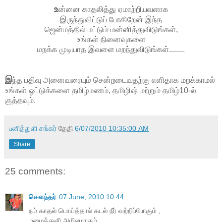
உ
ன்னை காதலித்து ஏமாற்றியவளாக
இருந்துவிட்டுப் போகிறேன் இந்த
ஜென்மத்தில் மட்டும் மன்னித்துவிடுங்கள்,
உங்கள் நினைவுகளை
மறக்க முடியாத இவளை மறந்துவிடுங்கள்........
இ
ந்த பதிவு அனைவரையும் சென்றடைவதற்கு எளிதாக மறக்காமல்
உங்கள் ஓட்டுக்களை தமிழ்மணம், தமிழிஷ் மற்றும் தமிழ்10-ல்
குத்தவும்.
பனித்துளி சங்கர்
தேதி
6/07/2010 10:35:00 AM
Share
25 comments:
சௌந்தர்
07 June, 2010 10:44
நம் காதல் பொய்த்தால் கடல் நீர் வற்றிப்போகும் ,
மழைத்துளி அமிலமாகும் ,