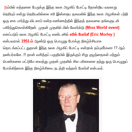
ந
ம்மில் எத்தனை பேருக்கு இந்த உலக அழகிப் போட்டி தோன்றிய வரலாறு
தெரியும் என்று தெரியவில்லை சரி இன்றைய தகவலில் இந்த உலக அழகிகள் பற்றி
ஒரு கை பார்த்து விடலாம் என்ற எண்ணத்தில் இந்தத் தகவலை தங்களுடன்
பகிர்ந்துகொள்கிறேன். முதன் முதலில் மிஸ் வோர்ல்டு
(Miss World event)
எனப்படும் உலக அழகிப் போட்டி லண்டனில்
எரிக் மோர்லீ
(Eric Morley )
என்பவரால்
1951-ம்
ஆண்டு ஒரு பொழுது போக்கு நிகழ்ச்சியாக
தொடங்கப்பட்டதுதான் இந்த உலக அழகிப் போட்டி என்றால் நம்புவீர்களா !? ஆம்
நண்பர்களே..!! தான் வசித்தப் பகுதியில் இருக்கும் சிறு குழந்தைகள் மற்றும்
பெண்களை மட்டுமே வைத்து முதன் முதலில் சில பரிசுகளை தந்து ஒரு பொழுதுப்
போக்கிற்காக இந்த நிகழ்ச்சியை நடத்தி வந்தார் மோர்லீ என்பவர்.