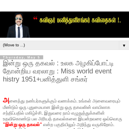
▼
Thursday, May 5
இன்று ஒரு தகவல் : உலக அழகிப்போட்டி
தோன்றிய வரலாறு : Miss world event
histry 1951+பனித்துளி சங்கர்
அ
னைத்து நண்பர்களுக்கும் வணக்கம். உங்கள் அனைவரையும்
மீண்டும் ஒரு புதுமையான இன்று ஒரு தகவலின் வாயிலாக
சந்திப்பதில் மகிழ்ச்சி. இதுவரை நாம் எழுதுத்துக்களின்
உதவிகொண்டு பல அரியத் தகவல்களை இயன்றவரை ஒவ்வொரு
”இன்று ஒரு தகவல்”
என்ற பகுதியிலும் அறிந்து வருகிறோம்.