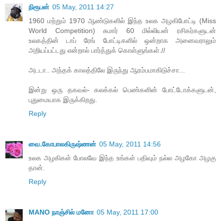
நிரூபன்
05 May, 2011 14:27
1960 மற்றும் 1970 ஆண்டுகளில் இந்த உலக அழகிபோட்டி (Miss
World Competition) சுமார் 60 மில்லியன் ரசிகர்களுடன்
உலகத்தின் டாப் ரேங் போட்டிகளில் ஒன்றாக அனைவராலும்
அறியப்பட்டது என்றால் பார்த்துக் கொள்ளுங்கள்.//
அடடா.. அந்தக் காலத்திலே இருந்து ஆரம்பமாகிடுச்சா...
இன்று ஒரு தகவல்- கலக்கல் பெண்களின் போட்டோக்களுடன்,
புதுமையாக இருக்கிறது.
Reply
வை.கோபாலகிருஷ்ணன்
05 May, 2011 14:56
உலக அழகிகள் போலவே இந்த உங்கள் பதிவும் நல்ல அழகோ அழகு
தான்.
Reply
MANO நாஞ்சில் மனோ
05 May, 2011 17:00