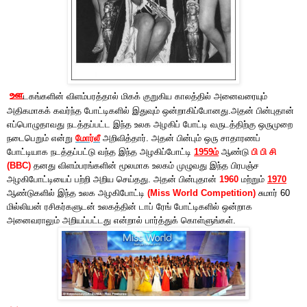
ஊ
டகங்களின் விளம்பரத்தால் மிகக் குறுகிய காலத்தில் அனைவரையும்
அதிகமாகக் கவர்ந்த போட்டிகளில் இதுவும் ஒன்றாகிப்போனது.அதன் பின்புதான்
எப்பொழுதாவது நடத்தப்பட்ட இந்த உலக அழகிப் போட்டி வருடத்திற்கு ஒருமுறை
நடைபெறும் என்று
மோர்லீ
அறிவித்தார். அதன் பின்பும் ஒரு சாதாரணப்
போட்டியாக நடத்தப்பட்டு வந்த இந்த அழகிப்போட்டி
1959ம்
ஆண்டு
பி பி சி
(BBC)
தனது விளம்பரங்களின் மூலமாக உலகம் முழுவது இந்த பிரபஞ்ச
அழகிபோட்டியைப் பற்றி அறிய செய்தது. அதன் பின்புதான்
1960
மற்றும்
1970
ஆண்டுகளில் இந்த உலக அழகிபோட்டி
(Miss World Competition)
சுமார் 60
மில்லியன் ரசிகர்களுடன் உலகத்தின் டாப் ரேங் போட்டிகளில் ஒன்றாக
அனைவராலும் அறியப்பட்டது என்றால் பார்த்துக் கொள்ளுங்கள்.