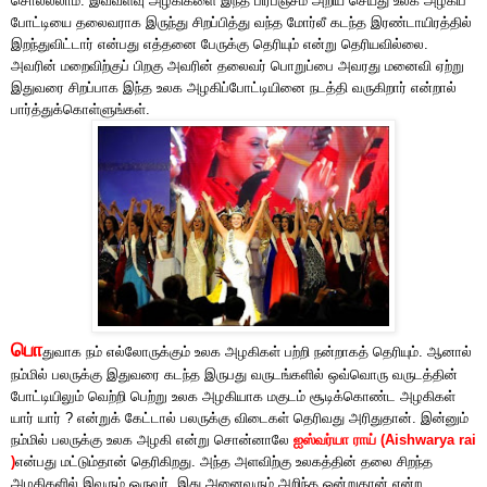
சொல்லலாம். இவ்வளவு அழகிகளை இந்த பிரபஞ்சம் அறிய செய்து உலக அழகிப்
போட்டியை தலைவராக இருந்து சிறப்பித்து வந்த மோர்லீ கடந்த இரண்டாயிரத்தில்
இறந்துவிட்டார் என்பது எத்தனை பேருக்கு தெரியும் என்று தெரியவில்லை.
அவரின் மறைவிற்குப் பிறகு அவரின் தலைவர் பொறுப்பை அவரது மனைவி ஏற்று
இதுவரை சிறப்பாக இந்த உலக அழகிப்போட்டியினை நடத்தி வருகிறார் என்றால்
பார்த்துக்கொள்ளுங்கள்.
பொ
துவாக நம் எல்லோருக்கும் உலக அழகிகள் பற்றி நன்றாகத் தெரியும். ஆனால்
நம்மில் பலருக்கு இதுவரை கடந்த இருபது வருடங்களில் ஒவ்வொரு வருடத்தின்
போட்டியிலும் வெற்றி பெற்று உலக அழகியாக மகுடம் சூடிக்கொண்ட அழகிகள்
யார் யார் ? என்றுக் கேட்டால் பலருக்கு விடைகள் தெரிவது அரிதுதான். இன்னும்
நம்மில் பலருக்கு உலக அழகி என்று சொன்னாலே
ஐஸ்வர்யா ராய்
(Aishwarya rai
)
என்பது மட்டும்தான் தெரிகிறது. அந்த அளவிற்கு உலகத்தின் தலை சிறந்த
அழகிகளில் இவரும் ஒருவர். இது அனைவரும் அறிந்த ஒன்றுதான் என்ற