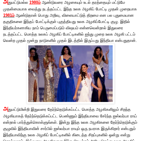
அ
துமட்டுமல்ல
1980ம்
ஆண்டுவரை அழகையும் உடல் தரத்தையும் மட்டுமே
முதன்மையாக வைத்து நடத்தப்பட்ட இந்த உலக அழகிப் போட்டி முதன் முறையாக
1981ம்
ஆண்டுதான் பொது அறிவு, விளையாட்டுத் திறமை என பல புதுமையான
தகுதிகளை இந்தப் போட்டிக்குள் புகுத்தியது உலக அழகிப்போட்டி குழு. இதில்
இந்தியர்களாகிய நாம் பெருமைப்படும் விஷயம் என்னவென்றால் இதுவரை
நடத்தப்பட்ட மொத்த உலகப் அழகிப் போட்டிகளில் ஐந்து முறை உலக அழகி பட்டம்
வென்ற முதல் மூன்று நாடுகளில் முதல் இடத்தில் இருப்பது இந்தியா என்பதுதான்.
அ
துமட்டுமின்றி இதுவரை தேர்ந்தெடுக்கப்பட்ட மொத்த அழகிகளிலும் சிறந்த
அழகியாகத் தேர்ந்தெடுக்கப்பட்ட பெண்ணும் இந்தியாவை சேர்ந்த ஐஸ்வர்யா ராய்
என்றால் பார்த்துக்கொள்ளுங்கள். இன்று இந்த உலக அழகிகளை தேர்ந்தெடுக்கும்
குழுவில் இந்தியாவின் சார்பில் ஐஸ்வர்யா ராயும் ஒரு நபராக இருக்கிறார் என்பதும்
இந்தியாவிற்கு உலக அழகிப் போட்டிகளில் கிடைத்த சிறப்புகளில் ஒன்று என்று