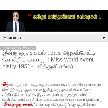
▼
Thursday, May 5
இன்று ஒரு தகவல் : உலக அழகிப்போட்டி
தோன்றிய வரலாறு : Miss world event
histry 1951+பனித்துளி சங்கர்
அ
னைத்து நண்பர்களுக்கும் வணக்கம். உங்கள் அனைவரையும்
மீண்டும் ஒரு புதுமையான இன்று ஒரு தகவலின் வாயிலாக
சந்திப்பதில் மகிழ்ச்சி. இதுவரை நாம் எழுதுத்துக்களின்
உதவிகொண்டு பல அரியத் தகவல்களை இயன்றவரை ஒவ்வொரு
”இன்று ஒரு தகவல்”
என்ற பகுதியிலும் அறிந்து வருகிறோம்.