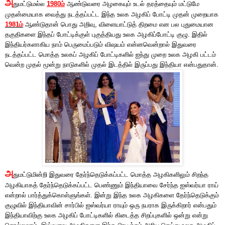
அ
துமட்டுமல்ல
1980ம்
ஆண்டுவரை அழகையும் உடல் தரத்தையும் மட்டுமே
முதன்மையாக வைத்து நடத்தப்பட்ட இந்த உலக அழகிப் போட்டி முதன் முறையாக
1981ம்
ஆண்டுதான் பொது அறிவு, விளையாட்டுத் திறமை என பல புதுமையான
தகுதிகளை இந்தப் போட்டிக்குள் புகுத்தியது உலக அழகிப்போட்டி குழு. இதில்
இந்தியர்களாகிய நாம் பெருமைப்படும் விஷயம் என்னவென்றால் இதுவரை
நடத்தப்பட்ட மொத்த உலகப் அழகிப் போட்டிகளில் ஐந்து முறை உலக அழகி பட்டம்
வென்ற முதல் மூன்று நாடுகளில் முதல் இடத்தில் இருப்பது இந்தியா என்பதுதான்.
அ
துமட்டுமின்றி இதுவரை தேர்ந்தெடுக்கப்பட்ட மொத்த அழகிகளிலும் சிறந்த
அழகியாகத் தேர்ந்தெடுக்கப்பட்ட பெண்ணும் இந்தியாவை சேர்ந்த ஐஸ்வர்யா ராய்
என்றால் பார்த்துக்கொள்ளுங்கள். இன்று இந்த உலக அழகிகளை தேர்ந்தெடுக்கும்
குழுவில் இந்தியாவின் சார்பில் ஐஸ்வர்யா ராயும் ஒரு நபராக இருக்கிறார் என்பதும்
இந்தியாவிற்கு உலக அழகிப் போட்டிகளில் கிடைத்த சிறப்புகளில் ஒன்று என்று