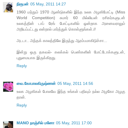
நிரூபன்
05 May, 2011 14:27
1960 மற்றும் 1970 ஆண்டுகளில் இந்த உலக அழகிபோட்டி (Miss
World Competition) சுமார் 60 மில்லியன் ரசிகர்களுடன்
உலகத்தின் டாப் ரேங் போட்டிகளில் ஒன்றாக அனைவராலும்
அறியப்பட்டது என்றால் பார்த்துக் கொள்ளுங்கள்.//
அடடா.. அந்தக் காலத்திலே இருந்து ஆரம்பமாகிடுச்சா...
இன்று ஒரு தகவல்- கலக்கல் பெண்களின் போட்டோக்களுடன்,
புதுமையாக இருக்கிறது.
Reply
வை.கோபாலகிருஷ்ணன்
05 May, 2011 14:56
உலக அழகிகள் போலவே இந்த உங்கள் பதிவும் நல்ல அழகோ அழகு
தான்.
Reply
MANO நாஞ்சில் மனோ
05 May, 2011 17:00