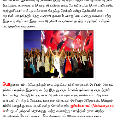
சொல்லலாம். இவ்வளவு அழகிகளை இந்த பிரபஞ்சம் அறிய செய்து உலக அழகிப்
போட்டியை தலைவராக இருந்து சிறப்பித்து வந்த மோர்லீ கடந்த இரண்டாயிரத்தில்
இறந்துவிட்டார் என்பது எத்தனை பேருக்கு தெரியும் என்று தெரியவில்லை.
அவரின் மறைவிற்குப் பிறகு அவரின் தலைவர் பொறுப்பை அவரது மனைவி ஏற்று
இதுவரை சிறப்பாக இந்த உலக அழகிப்போட்டியினை நடத்தி வருகிறார் என்றால்
பார்த்துக்கொள்ளுங்கள்.
பொ
துவாக நம் எல்லோருக்கும் உலக அழகிகள் பற்றி நன்றாகத் தெரியும். ஆனால்
நம்மில் பலருக்கு இதுவரை கடந்த இருபது வருடங்களில் ஒவ்வொரு வருடத்தின்
போட்டியிலும் வெற்றி பெற்று உலக அழகியாக மகுடம் சூடிக்கொண்ட அழகிகள்
யார் யார் ? என்றுக் கேட்டால் பலருக்கு விடைகள் தெரிவது அரிதுதான். இன்னும்
நம்மில் பலருக்கு உலக அழகி என்று சொன்னாலே
ஐஸ்வர்யா ராய்
(Aishwarya rai
)
என்பது மட்டும்தான் தெரிகிறது. அந்த அளவிற்கு உலகத்தின் தலை சிறந்த
அழகிகளில் இவரும் ஒருவர். இது அனைவரும் அறிந்த ஒன்றுதான் என்ற