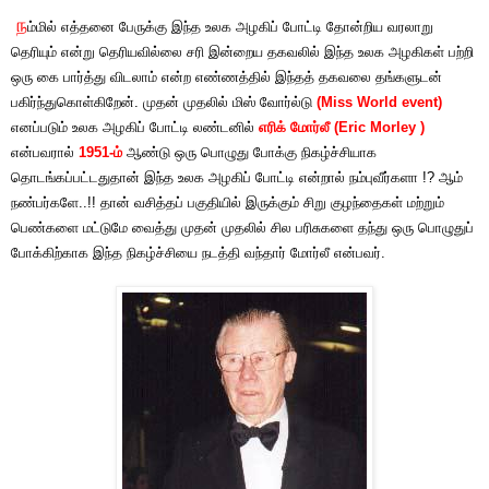
ந
ம்மில் எத்தனை பேருக்கு இந்த உலக அழகிப் போட்டி தோன்றிய வரலாறு
தெரியும் என்று தெரியவில்லை சரி இன்றைய தகவலில் இந்த உலக அழகிகள் பற்றி
ஒரு கை பார்த்து விடலாம் என்ற எண்ணத்தில் இந்தத் தகவலை தங்களுடன்
பகிர்ந்துகொள்கிறேன். முதன் முதலில் மிஸ் வோர்ல்டு
(Miss World event)
எனப்படும் உலக அழகிப் போட்டி லண்டனில்
எரிக் மோர்லீ
(Eric Morley )
என்பவரால்
1951-ம்
ஆண்டு ஒரு பொழுது போக்கு நிகழ்ச்சியாக
தொடங்கப்பட்டதுதான் இந்த உலக அழகிப் போட்டி என்றால் நம்புவீர்களா !? ஆம்
நண்பர்களே..!! தான் வசித்தப் பகுதியில் இருக்கும் சிறு குழந்தைகள் மற்றும்
பெண்களை மட்டுமே வைத்து முதன் முதலில் சில பரிசுகளை தந்து ஒரு பொழுதுப்
போக்கிற்காக இந்த நிகழ்ச்சியை நடத்தி வந்தார் மோர்லீ என்பவர்.