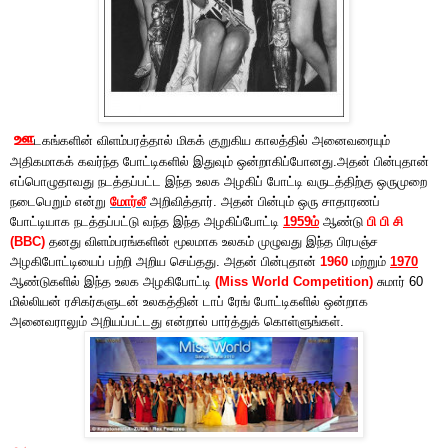
ஊ
டகங்களின் விளம்பரத்தால் மிகக் குறுகிய காலத்தில் அனைவரையும்
அதிகமாகக் கவர்ந்த போட்டிகளில் இதுவும் ஒன்றாகிப்போனது.அதன் பின்புதான்
எப்பொழுதாவது நடத்தப்பட்ட இந்த உலக அழகிப் போட்டி வருடத்திற்கு ஒருமுறை
நடைபெறும் என்று
மோர்லீ
அறிவித்தார். அதன் பின்பும் ஒரு சாதாரணப்
போட்டியாக நடத்தப்பட்டு வந்த இந்த அழகிப்போட்டி
1959ம்
ஆண்டு
பி பி சி
(BBC)
தனது விளம்பரங்களின் மூலமாக உலகம் முழுவது இந்த பிரபஞ்ச
அழகிபோட்டியைப் பற்றி அறிய செய்தது. அதன் பின்புதான்
1960
மற்றும்
1970
ஆண்டுகளில் இந்த உலக அழகிபோட்டி
(Miss World Competition)
சுமார் 60
மில்லியன் ரசிகர்களுடன் உலகத்தின் டாப் ரேங் போட்டிகளில் ஒன்றாக
அனைவராலும் அறியப்பட்டது என்றால் பார்த்துக் கொள்ளுங்கள்.