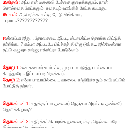
ம
னிதன்:
அப்ப என் மனைவி பேச்சை குறைக்கணும், நான்
சொல்றதை கேட்கனும், எதையும் வாங்கிக் கேட்க கூடாது...
க
டவுள்:
அமெரிக்காவுக்கு ரோடு சிங்கிளா,
டபுளா...????????????
எ
ன்னப்பா இது... தோசையை இப்படி ஸ்டாண்ட்ல தொங்க விட்டுத்
தர்றீங்க...? சும்மா அப்படியே பிய்ச்சுத் தின்னுடுங்க... இல்லேன்னா,
தட்டு கழுவுற சார்ஜ; எக்ஸ்ட்ரா போடுவோம்
தோ
ழி 1 :
உன் கணவர் உடம்புக்கு முடியாம படுத்த படக்கையா
கிடந்தாரே... இப்ப எப்படியிருக்கார்.
தோ
ழி 2:
ஏதோ பரவாயில்லை... காலைல எந்திரிச்சதும் காபி மட்டும்
போட்டுத் தர்றார்.
தொ
ண்டன் 1:
எதுக்குய்யா தலைவர் நெஞ்சுல அடிக்கடி தண்ணீர்
தெளிக்கிறாரு?
தொ
ண்டன் 2:
எதிர்க்கட்சிகாரங்க தலைவருக்கு நெஞ்சுல ஈரேம
இல்லைனு சொல்றாங்களாம்.