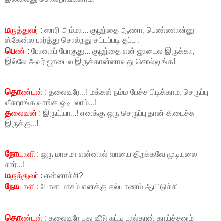
ம
ருத்துவர் :
ஸாரி அம்மா... குழந்தை ஆணா, பெண்ணான்னு
ஸ்கேன்ல பார்த்து சொல்றது சட்டப்படி தப்பு .
பெ
ண் :
போனாப் போகுது... குழந்தை என் ஜாடைல இருக்கா,
இல்லே அவர் ஜாடைல இருக்கான்னாவது சொல்லுங்க!
தொ
ண்டன் :
தலைவரே...! மக்கள் நம்ம பேச்சு பிடிக்காம, செருப்பு
வீசுறாங்க வாங்க ஓடிடலாம்...!
த
லைவன்
: இருய்யா...! எனக்கு ஒரு செருப்பு தான் கிடைச்சு
இருக்கு...!
நோ
யாளி :
ஒரு மாசமா என்னால் வாயை திறக்கவே முடியலை
சார்...!
ம
ருத்துவர் :
என்னாச்சி?
நோ
யாளி :
போன மாசம் எனக்கு கல்யாணம் ஆயிடுச்சி
தொ
ண்டன் :
தலைவரே புது வீடு கட்டி பால்தான் காய்ச்சனும்