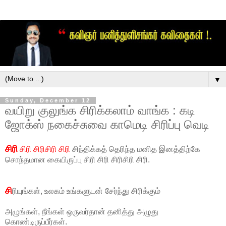
▼
Sunday, December 12
வயிறு குலுங்க சிரிக்கலாம் வாங்க : கடி
ஜோக்ஸ் நகைச்சுவை காமெடி சிரிப்பு வெடி
சிரி
சிரி சிரிசிரி சிரி
சிந்திக்கத் தெரிந்த மனித இனத்திற்கே
சொந்தமான கையிருப்பு சிரி சிரி சிரிசிரி சிரி.
சி
ரியுங்கள், உலகம் உங்களுடன் சேர்ந்து சிரிக்கும்
அழுங்கள், நீங்கள் ஒருவர்தான் தனித்து அழுது
கொண்டிருப்பீர்கள்.