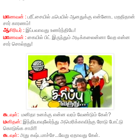
மா
ணவன் :
பரீட்சையில் ஃபெயில் ஆனதுக்கு என்னோட மறதிதான்
சார் காரணம்!
ஆ
சிரியர் :
இப்பவாவது உணர்ந்தியே!
மா
ணவன் :
கையில் பிட் இருந்தும் அடிக்கலைன்னா வேற என்ன
சார் சொல்றது!
க
டவுள்:
மனிதா உனக்கு என்ன வரம் வேண்டும் கேள்?
ம
னிதன்:
இந்தியாவுலேர்ந்து அமெரிக்காவிற்கு ரோடு போட்டு
கொடுங்க சாமி!!
க
டவுள்:
அது கஷ்டமாச்சே...வேறு ஏதாவது கேள்.