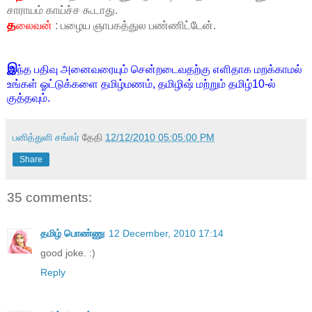
சாராயம் காய்ச்ச கூடாது.
த
லைவன்
: பழைய ஞாபகத்துல பண்ணிட்டேன்.
இ
ந்த பதிவு அனைவரையும் சென்றடைவதற்கு எளிதாக மறக்காமல்
உங்கள் ஓட்டுக்களை தமிழ்மணம், தமிழிஷ் மற்றும் தமிழ்10-ல்
குத்தவும்.
பனித்துளி சங்கர்
தேதி
12/12/2010 05:05:00 PM
Share
35 comments:
தமிழ் பொண்ணு
12 December, 2010 17:14
good joke. :)
Reply