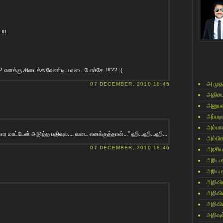
!!!
??? எனக்கு கிடைக்க வேண்டிய வடை போச்சே..!!!?? :(
அ முத
07 DECEMBER, 2010 18:45
அதிசய
அனுபவ
அப்படி
அம்பா
மாட்டேன் அடுத்த பதிவுல.... வடை எனக்குத்தான்...” ஹி...ஹி...ஹி...
அம்பி
07 DECEMBER, 2010 18:46
அரசிய
அரிய 
அரிய 
அறிவி
அறிவி
அறிவி
அறிவுக