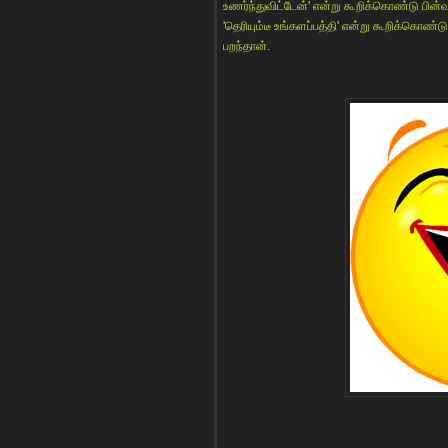
உணர்ந்துவிட்டேன்' என்று கூறிக்கொண்டு பின்வ
'தெரியும்டீ உங்களப்பத்தி' என்று கூறிக்கொண்
பறந்தான்.