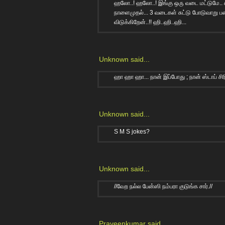
ஹலோ..! ஹலோ..! இங்கு ஒரு வடை மட்டுமே.. சு
நாளைமுதல்... 3 வடைகள் சுட்டு போடுவாறு பனி
விடுக்கிறேன்..!! ஹி..ஹி..ஹி...
Unknown
said...
ஹா ஹா ஹா... நான் இப்போது ; நான் ஸ்டாப் சிரி
Unknown
said...
S M S jokes?
Unknown
said...
//வேற நல்ல பேன்ஸி நம்பரா குடுங்க சார்.//
Praveenkumar
said...