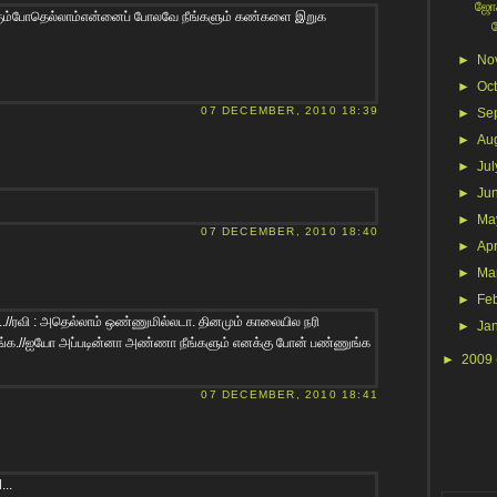
ஜோக
ப் போகும்போதெல்லாம்என்னைப் போலவே நீங்களும் கண்களை இறுக
►
No
►
Oc
07 DECEMBER, 2010 18:39
►
Se
►
Au
►
Jul
►
Ju
►
Ma
07 DECEMBER, 2010 18:40
►
Apr
►
Ma
►
Fe
...//ரவி : அதெல்லாம் ஒண்ணுமில்லடா. தினமும் காலையில நரி
►
Ja
்க.//ஐயோ அப்படின்னா அண்ணா நீங்களும் எனக்கு போன் பண்ணுங்க
►
2009
07 DECEMBER, 2010 18:41
...