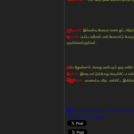
மு
தலாளி:
இவ்வள்வு வேகமா காரை ஓட்டாதேப்ப
டி
ரைவர்:
பயப்படாதீர்கள், கார் வேகமாய்ப் 
மூடிக்கொள்ளுங்கள்.
ந
ம்ப ஜோன்ஸும் அவரது நண்பரும் ஒரு காரில்
ந
ண்பர் :
இதை மாட்டும்போது வெடிச்சிட்டா 
ஜோ
ன்ஸ் :
கவலைப்படாதே.. என்கிட்ட இன்னொ
இ
ந்த பதிவு அனைவரையும் சென்றடைவதற்கு எ
மற்றும் தமிழ்10-ல் குத்தவும்.