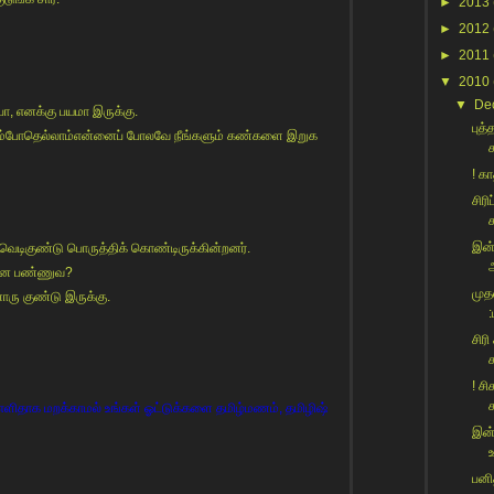
►
2013
►
2012
►
2011
▼
2010
▼
De
ா, எனக்கு பயமா இருக்கு.
புத
போகும்போதெல்லாம்என்னைப் போலவே நீங்களும் கண்களை இறுக
க
! க
சிர
க
இன்
 வெடிகுண்டு பொருத்திக் கொண்டிருக்கின்றனர்.
என்ன பண்ணுவ?
முதல
ரு குண்டு இருக்கு.
:
சிரி
க
! சி
ச
ளிதாக மறக்காமல் உங்கள் ஓட்டுக்களை தமிழ்மணம், தமிழிஷ்
இன்
பனி