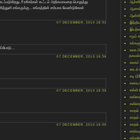
டப்படுகிறது..!! ரசிகர்கள் கூட்டம் அதிகமாவதை பொறுத்து
ஆச்சர
த்துளி சங்கருக்கு... சங்கத்தின் சார்பாக வேண்டுகோள்
ஆனால
ஆன்மி
இந்தி
07 DECEMBER, 2010 18:52
இயற்
ஈழம் 
உங்களு
ப்போடு....
உலக ப
தகவல்
07 DECEMBER, 2010 18:58
உலகம்
ஊடல்
கடி
(2
கனவு
கல்வி
07 DECEMBER, 2010 18:59
கவித
கவித
காதல்
காதல்
காதல்
07 DECEMBER, 2010 19:00
காமெட
சங்கர