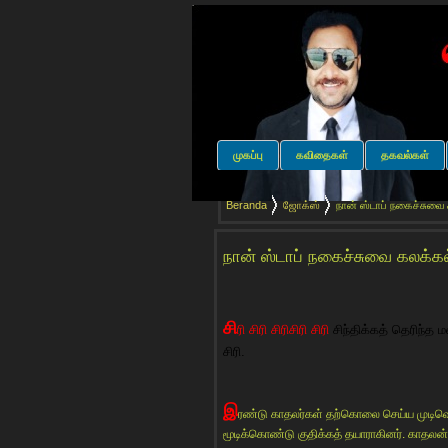
முகப்பு
கவிதைகள்
தகவல்கள்
Beranda
ஜோக்ஸ்
நான் ஸ்டாப் நகைச்சுவை
நான் ஸ்டாப் நகைச்சுவை கலக்கல
சி
ரி சிரி சிரிசிரி சிரி
சிந்திக்கத் தெரிந்த 
சிரி.
இ
ரண்டு காதலர்கள் தற்கொலை செய்ய முடிவெ
மூடிக்கொண்டு குதிக்கத் தயாராகினர். காதலன