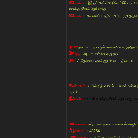
டை
ரக்டர் :
இந்தக் காட்சில நீங்க 100 அடி உயர
எனக்கு நீச்சல் தெரியாதே.
டை
ரக்டர் :
கவலைப்படாதீங்க சார்…குளத்துல
ர
வி
:
நண்பா... .தினமும் காலையில எழுந்திருச
வே
ணு
: அடடா..என்னே ஒரு நட்பு.
ர
வி :
அதெல்லாம் ஒண்ணுமில்லடா. தினமும் க
க
ண்டக்டர்:
படியில் நிற்பவரிடம்.... யோவ் உள்ள
படியில்
நி
ற்பவர்:
சாரி சார் எனக்கு நீச்சல் தெரியாது. 
மா
ணவன் :
சார்... என்னுடைய எக்ஸாம் ரெஜிஸ்
ஆ
சிரியர் :
1 48766
மா
ணவன் :
: சார்..வேற நல்ல பேன்ஸி நம்பரா கு