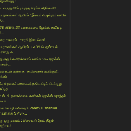
அரங்கேற்றம்
ப்பு வருது சிரிப்பு வருது சிரிக்க சிரிக்க சிரி...
ய தகவல்கள் ஆயிரம் : இமயம் விழுங்கும் பசிபிக்
ெ...
 சிரி சிரிசிரி சிரி நகைச்சுவை ஜோக்ஸ் காமெடி
ி...
தை கலவரம் - காதல் இடைவெளி
ய தகவல்கள் ஆயிரம் : பசுபிக் பெருங்கடல்
வரலாறு அ...
று குலுங்க சிரிக்கலாம் வாங்க : கடி ஜோக்ஸ்
நகைச்...
ாதல் உடன் படிக்கை : கவிதைகள் பனித்துளி
ங்கர்
்தல் நகைச்சுவை கலந்த கொட்டிக் கிடக்குது
ுட்டித...
் ஸ்டாப் நகைச்சுவை கலக்கல் ஜோக்ஸ் அசத்தல்
டி க...
ை மொழி கவிதை > Panithuli shankar
mazhalai SMS k...
று ஒரு தகவல் : இசையால் நோய் தீரும்
அதிசயம்