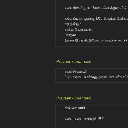
வடை கிடைக்குமா ..?வடை கிடைக்குமா ..? //
ங்கொய்யால.. ஒனக்கு இதே பொழப்பா போச்சு...
சரி தின்னும்...
தின்னு தொலையும்....
பிராதகா....
(என்ன இப்படி திட்டுறேனு பார்க்கறிங்களா...
Praveenkumar
said...
தம்பி செல்வா..!!
”அடடா வடை போச்சேனு தலைல கை வச்சு உட்கார 
Praveenkumar
said...
//கல்பனா said...
வடை...வடை..எனக்கும் !!!! //