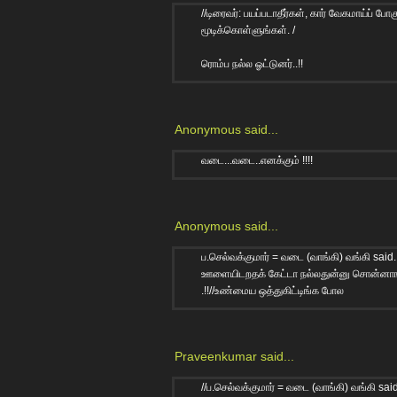
//டிரைவர்: பயப்படாதீர்கள், கார் வேகமாய்
மூடிக்கொள்ளுங்கள். /
ரொம்ப நல்ல ஓட்டுனர்..!!
Anonymous said...
வடை...வடை..எனக்கும் !!!!
Anonymous said...
ப.செல்வக்குமார் = வடை (வாங்கி) வங்கி said
ஊளையிடறதக் கேட்டா நல்லதுன்னு சொன்னாங
.!!//உண்மைய ஒத்துகிட்டிங்க போல
Praveenkumar
said...
//ப.செல்வக்குமார் = வடை (வாங்கி) வங்கி said