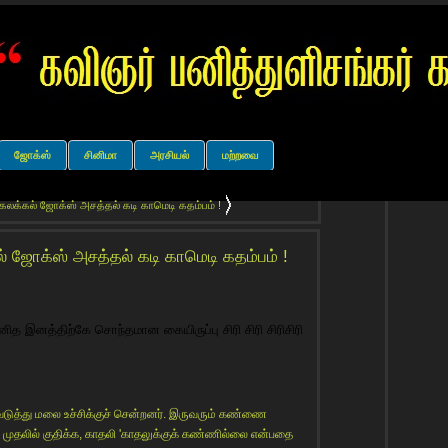
ஜோக்ஸ்
சினிமா
அரசியல்
மற்றவை
 கலக்கல் ஜோக்ஸ் அசத்தல் கடி காமெடி கதம்பம் !
் ஜோக்ஸ் அசத்தல் கடி காமெடி கதம்பம் !
மனித இனத்திற்கே சொந்தமான கையிருப்பு சிரி சிரி சிரிசிரி
டுத்து மலை உச்சிக்குச் சென்றனர். இருவரும் கண்ணை
் முதலில் குதிக்க, காதலி 'காதலுக்குக் கண்ணில்லை என்பதை