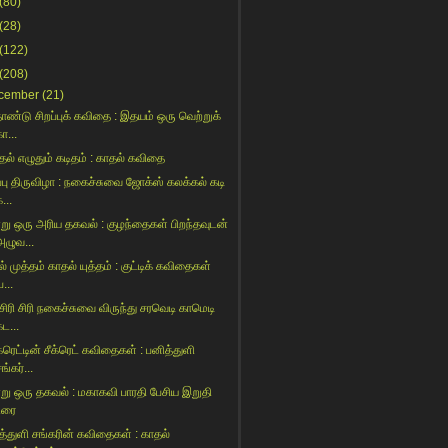
(80)
(28)
(122)
(208)
cember
(21)
்தாண்டு சிறப்புக் கவிதை : இதயம் ஒரு வெற்றுக்
ா...
ாதல் எழுதும் கடிதம் : காதல் கவிதை
ிப்பு திருவிழா : நகைச்சுவை ஜோக்ஸ் கலக்கல் கடி
...
று ஒரு அரிய தகவல் : குழந்தைகள் பிறந்தவுடன்
அழுவ...
் முத்தம் காதல் யுத்தம் : குட்டிக் கவிதைகள்
ப...
 சிரி சிரி நகைச்சுவை விருந்து சரவெடி காமெடி
ட...
கரெட்டின் சீக்ரெட் கவிதைகள் : பனித்துளி
ங்கர்...
று ஒரு தகவல் : மகாகவி பாரதி பேசிய இறுதி
உரை
த்துளி சங்கரின் கவிதைகள் : காதல்