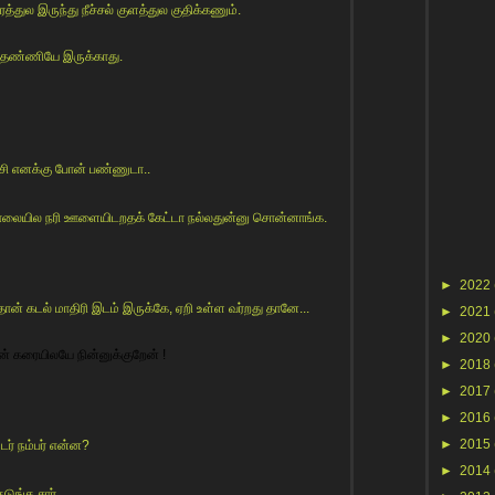
த்துல இருந்து நீச்சல் குளத்துல குதிக்கணும்.
 தண்ணியே இருக்காது.
்சி எனக்கு போன் பண்ணுடா..
ாலையில நரி ஊளையிடறதக் கேட்டா நல்லதுன்னு சொன்னாங்க.
►
2022
 தான் கடல் மாதிரி இடம் இருக்கே, ஏறி உள்ள வர்றது தானே...
►
2021
►
2020
நான் கரையிலயே நின்னுக்குறேன் !
►
2018
►
2017
►
2016
►
2015
டர் நம்பர் என்ன?
►
2014
டுங்க சார்.