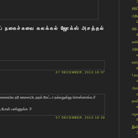
சிரி
அரி
ப
ப் நகைச்சுவை கலக்கல் ஜோக்ஸ் அசத்தல்
சிரி
ச
கவி
அரி
வயி
07 DECEMBER, 2010 18:37
! க
ச
அசத
க
் காலையில நரி ஊளையிடறதக் கேட்டா நல்லதுன்னு சொன்னாங்க.//
நான
க
 போன் பண்ணுங்க .!!
மழல
07 DECEMBER, 2010 18:39
இன்