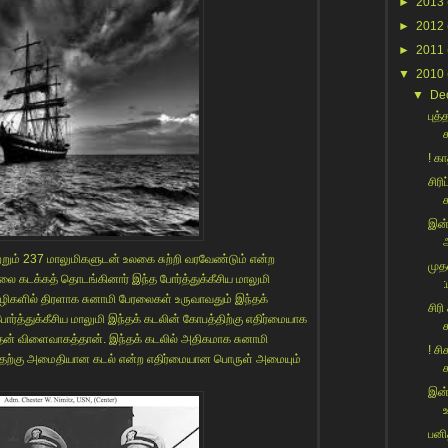
►
2013
►
2012
►
2011
▼
2010
▼
De
புத
க
! க
சிர
க
இன்
ற்றும் 237 மாலுமிகளுடன் உலகை சுற்றி வரவேண்டும் என்ற
முதல
லை கடக்கத் தொடங்கினார் இந்த போர்த்துக்கீசிய மாலுமி
:
வழிகளில் திரளாக சுனாமி பேரலைகள் உருவாவதும் இந்தக்
சிரி
ோர்த்துக்கீசிய மாலுமி இந்தக் கடலின் கோபத்திற்கு எதிர்மையாக
க
ன் விளைவாகத்தான். இந்தக் கடலில் அதிகமாக சுனாமி
! சி
 இதற்கு அமைதியான கடல் என்ற எதிர்மையான பொருள் அமையும்
ச
இன்
பனி