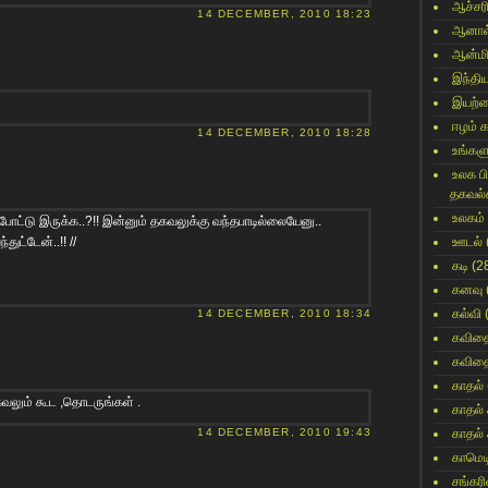
ஆச்சர
14 DECEMBER, 2010 18:23
ஆனால
ஆன்மி
இந்தி
இயற்
ஈழம் 
14 DECEMBER, 2010 18:28
உங்களு
உலக ப
தகவல்
உலகம்
ை போட்டு இருக்க..?!! இன்னும் தகவலுக்கு வந்தபாடில்லையேனு..
துட்டேன்..!! //
ஊடல்
கடி
(2
கனவு
கல்வி
14 DECEMBER, 2010 18:34
கவித
கவித
காதல்
கவலும் கூட ,தொடருங்கள் .
காதல்
14 DECEMBER, 2010 19:43
காதல்
காமெட
சங்கர