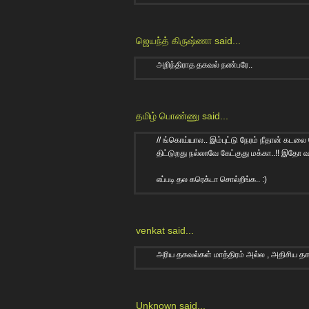
ஜெயந்த் கிருஷ்ணா
said...
அறிந்திராத தகவல் நண்பரே..
தமிழ் பொண்ணு
said...
// ங்கொய்யால.. இம்புட்டு நேரம் நீதான் கடல
திட்டுறது நல்லாவே கேட்குது மக்கா..!! இதோ வந்
எப்படி தல கரெக்டா சொல்றீங்க.. :)
venkat
said...
அரிய தகவல்கள் மாத்திரம் அல்ல , அதிசிய த
Unknown
said...