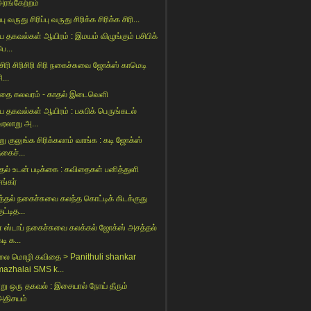
அரங்கேற்றம்
ப்பு வருது சிரிப்பு வருது சிரிக்க சிரிக்க சிரி...
ய தகவல்கள் ஆயிரம் : இமயம் விழுங்கும் பசிபிக்
ெ...
 சிரி சிரிசிரி சிரி நகைச்சுவை ஜோக்ஸ் காமெடி
ி...
தை கலவரம் - காதல் இடைவெளி
ய தகவல்கள் ஆயிரம் : பசுபிக் பெருங்கடல்
வரலாறு அ...
று குலுங்க சிரிக்கலாம் வாங்க : கடி ஜோக்ஸ்
நகைச்...
ாதல் உடன் படிக்கை : கவிதைகள் பனித்துளி
ங்கர்
்தல் நகைச்சுவை கலந்த கொட்டிக் கிடக்குது
ுட்டித...
் ஸ்டாப் நகைச்சுவை கலக்கல் ஜோக்ஸ் அசத்தல்
டி க...
ை மொழி கவிதை > Panithuli shankar
mazhalai SMS k...
று ஒரு தகவல் : இசையால் நோய் தீரும்
அதிசயம்