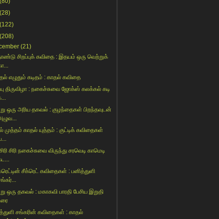
(80)
(28)
(122)
(208)
cember
(21)
்தாண்டு சிறப்புக் கவிதை : இதயம் ஒரு வெற்றுக்
ா...
ாதல் எழுதும் கடிதம் : காதல் கவிதை
ிப்பு திருவிழா : நகைச்சுவை ஜோக்ஸ் கலக்கல் கடி
...
று ஒரு அரிய தகவல் : குழந்தைகள் பிறந்தவுடன்
அழுவ...
் முத்தம் காதல் யுத்தம் : குட்டிக் கவிதைகள்
ப...
 சிரி சிரி நகைச்சுவை விருந்து சரவெடி காமெடி
ட...
கரெட்டின் சீக்ரெட் கவிதைகள் : பனித்துளி
ங்கர்...
று ஒரு தகவல் : மகாகவி பாரதி பேசிய இறுதி
உரை
த்துளி சங்கரின் கவிதைகள் : காதல்