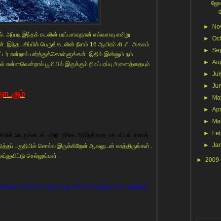
ஜோக
►
No
ல். அப்படி இந்தக் கடலின் பரப்பளவுதான் எவ்வளவு என்று
►
Oc
 இந்த பசிப்பிக் பெருங்கடலின் நீளம் 16 ஆயிரம் கி.மீ . அகலம்
►
Se
்டர் என்றால் பார்த்துக்கொள்ளுங்கள். இதில் இன்னும் நம்
►
Au
 என்னவென்றால் பூமியில் இருக்கும் நிலப்பரப்பு அனைத்தையும்
►
Jul
►
Ju
ொடரும்
►
Ma
►
Apr
►
Ma
►
Fe
ிபிக் பெருங்கடல் பற்றி நீங்க அறிந்திராத பல வியப்பானத்
►
Ja
்தப் பகுதியில் சொல்ல இருக்கிறேன் ஆவலுடன் காத்திருங்கள் .
ய்துவிட்டு செல்லுங்கள் .
►
2009
ளிதாக மறக்காமல் உங்கள் ஓட்டுக்களை தமிழ்மணம், தமிழிஷ்