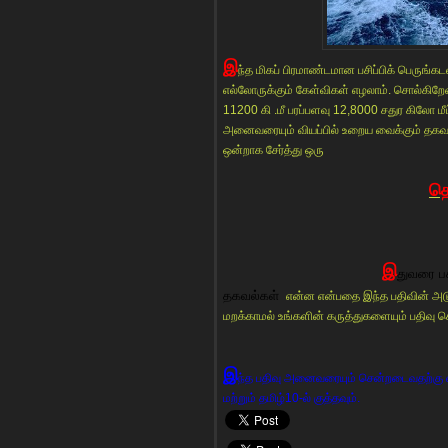
இ
ந்த மிகப் பிரமாண்டமான பசிப்பிக் பெருங்கட
எல்லோருக்கும் கேள்விகள் எழலாம். சொல்கிறேன்.
11200 கி .மீ பரப்பளவு 12,8000 சதுர கிலோ மீட
அனைவரையும் வியப்பில் உறைய வைக்கும் தகவல்
ஒன்றாக சேர்த்து ஒரு
த
இ
துவரை பச
தகவல்கள்
என்ன என்பதை இந்த பதிவின் அடுத
மறக்காமல் உங்களின் கருத்துகளையும் பதிவு செ
இ
ந்த பதிவு அனைவரையும் சென்றடைவதற்கு எ
மற்றும் தமிழ்10-ல் குத்தவும்.