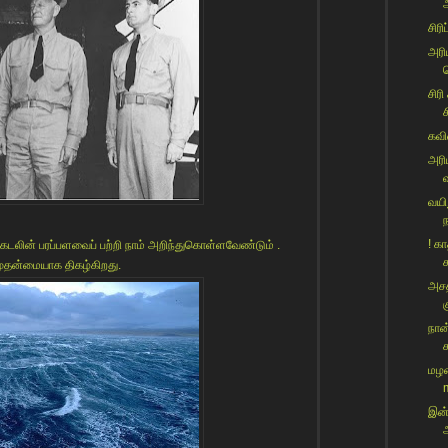
சிரி
அரி
ப
சிரி
ச
கவி
அரி
வயி
! க
் கடலின் பரப்பளவைப் பற்றி நாம் அறிந்துகொள்ளவேண்டும் .
ச
 முதன்மையாக திகழ்கிறது.
அசத
க
நான
க
மழல
இன்