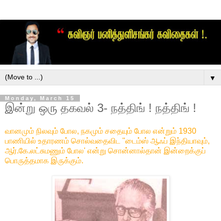
▼
Monday, March 15
இன்று ஒரு தகவல் 3- நத்திங் ! நத்திங் !
வானமும் நிலவும் போல, நகமும் சதையும் போல என்றும் 1930
பாணியில் உதாரணம் சொல்வதைவிட "டைம்ஸ் ஆஃப் இந்தியாவும்,
ஆர்.கே.லட்சுமணும் போல' என்று சொன்னால்தான் இன்றைக்குப்
பொருத்தமாக இருக்கும்.