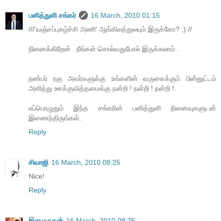
பனித்துளி சங்கர்
16 March, 2010 01:15
///'வ‌ஞ்ச‌ப்புக‌ழ்ச்சி அணி' ஆங்கில‌த்துல‌யும் இருக்கோ? ;) //
நினைக்கிறேன் . நீங்கள் சொல்வதுபோல் இருக்கலாம் .
நண்பர் ர‌கு அவர்களுக்கு உங்களின் வருகைக்கும் பின்னுட்டம்
அளித்து ஊக்குவித்தமைக்கு நன்றி ! நன்றி ! நன்றி !.
எப்பொழுதும் இந்த சங்கரின் பனித்துளி நினைவுகளுடன்
இணைந்திருங்கள்.
Reply
சிவாஜி
16 March, 2010 08:25
Nice!
Reply
இளமுருகன்
16 March, 2010 09:25