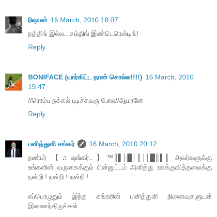
ரிஷபன்
16 March, 2010 18:07
நத்திங் இல்ல.. சம்திங் இண்டெரெஸ்டிங்!
Reply
BONIFACE (யார்கிட்ட தான் சொல்ல!!!!)
16 March, 2010
19:47
//ரொம்ப நக்கல் புடிச்சவரு போல//ஆமானே
Reply
பனித்துளி சங்கர்
16 March, 2010 20:12
நண்பர் 【♫ஷங்கர்..】™║▌│█│║││█║▌║ அவர்களுக்கு
உங்களின் வருகைக்கும் பின்னுட்டம் அளித்து ஊக்குவித்தமைக்கு
நன்றி ! நன்றி ! நன்றி !.
எப்பொழுதும் இந்த சங்கரின் பனித்துளி நினைவுகளுடன்
இணைந்திருங்கள்.