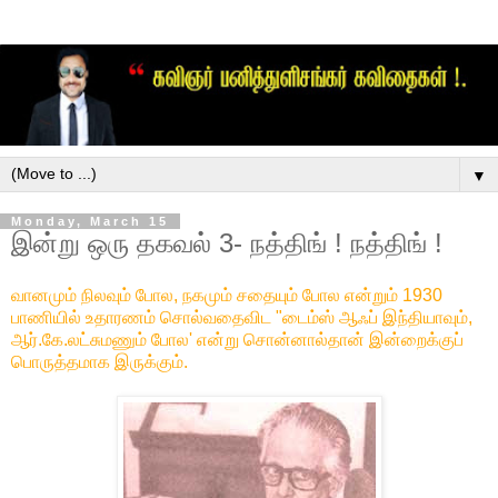
▼
Monday, March 15
இன்று ஒரு தகவல் 3- நத்திங் ! நத்திங் !
வானமும் நிலவும் போல, நகமும் சதையும் போல என்றும் 1930
பாணியில் உதாரணம் சொல்வதைவிட "டைம்ஸ் ஆஃப் இந்தியாவும்,
ஆர்.கே.லட்சுமணும் போல' என்று சொன்னால்தான் இன்றைக்குப்
பொருத்தமாக இருக்கும்.