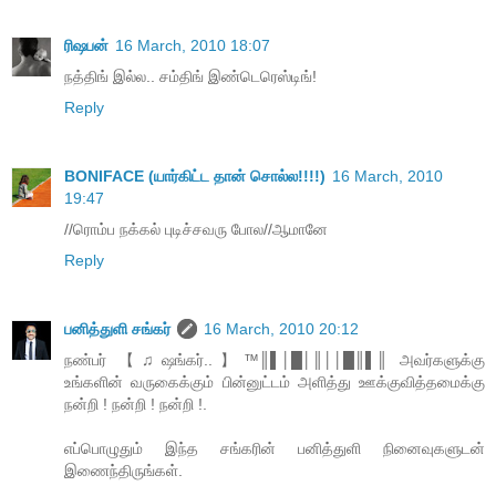
ரிஷபன்
16 March, 2010 18:07
நத்திங் இல்ல.. சம்திங் இண்டெரெஸ்டிங்!
Reply
BONIFACE (யார்கிட்ட தான் சொல்ல!!!!)
16 March, 2010
19:47
//ரொம்ப நக்கல் புடிச்சவரு போல//ஆமானே
Reply
பனித்துளி சங்கர்
16 March, 2010 20:12
நண்பர் 【♫ஷங்கர்..】™║▌│█│║││█║▌║ அவர்களுக்கு
உங்களின் வருகைக்கும் பின்னுட்டம் அளித்து ஊக்குவித்தமைக்கு
நன்றி ! நன்றி ! நன்றி !.
எப்பொழுதும் இந்த சங்கரின் பனித்துளி நினைவுகளுடன்
இணைந்திருங்கள்.