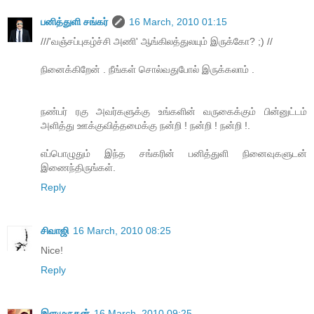
பனித்துளி சங்கர்
16 March, 2010 01:15
///'வ‌ஞ்ச‌ப்புக‌ழ்ச்சி அணி' ஆங்கில‌த்துல‌யும் இருக்கோ? ;) //
நினைக்கிறேன் . நீங்கள் சொல்வதுபோல் இருக்கலாம் .
நண்பர் ர‌கு அவர்களுக்கு உங்களின் வருகைக்கும் பின்னுட்டம்
அளித்து ஊக்குவித்தமைக்கு நன்றி ! நன்றி ! நன்றி !.
எப்பொழுதும் இந்த சங்கரின் பனித்துளி நினைவுகளுடன்
இணைந்திருங்கள்.
Reply
சிவாஜி
16 March, 2010 08:25
Nice!
Reply
இளமுருகன்
16 March, 2010 09:25