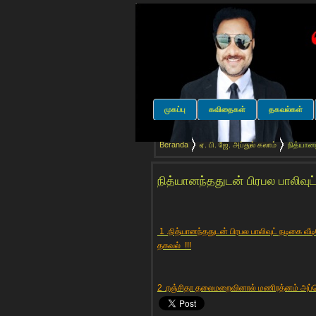
முகப்பு
கவிதைகள்
தகவல்கள்
Beranda
ஏ. பி. ஜே. அப்துல் கலாம்
நித்யானந
நித்யானந்ததுடன் பிரபல பாலிவுட்
1 .நித்யானந்ததுடன் பிரபல பாலிவுட் நடிகை வ
தகவல் !!!
2 .ரஞ்சிதா தலைமறைவினால் மணிரத்னம் அப்ச