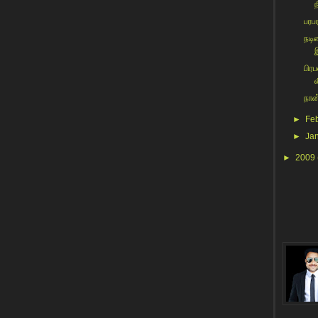
ந
பரப
நடி
பிர
ல
நான
►
Fe
►
Ja
►
2009