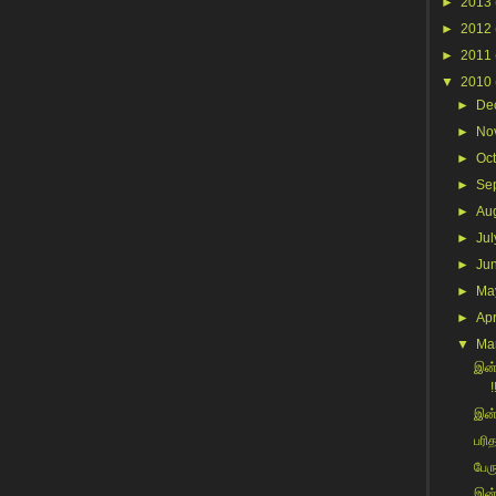
►
2013
►
2012
►
2011
▼
2010
►
De
►
No
►
Oc
►
Se
►
Au
►
Jul
►
Ju
►
Ma
►
Apr
▼
Ma
இன்
!
இன்
பரி
பேரு
இன்ற