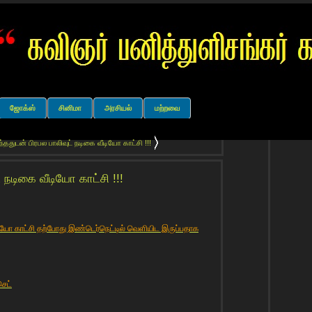
ஜோக்ஸ்
சினிமா
அரசியல்
மற்றவை
்ததுடன் பிரபல பாலிவுட் நடிகை வீடியோ காட்சி !!!
 நடிகை வீடியோ காட்சி !!!
ீடியோ காட்சி தற்போது இண்டெர்நெட்டில் வெளியிட இருப்பதாக
ெட்