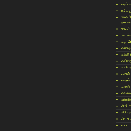
ஈழம் 
உங்களு
உலக ப
தகவல்
உலகம்
ஊடல்
கடி
(2
கனவு
கல்வி
கவித
கவித
காதல்
காதல்
காதல்
காமெட
சங்கர
சினிம
சிரிப்பு
சில ச
சுவாமி