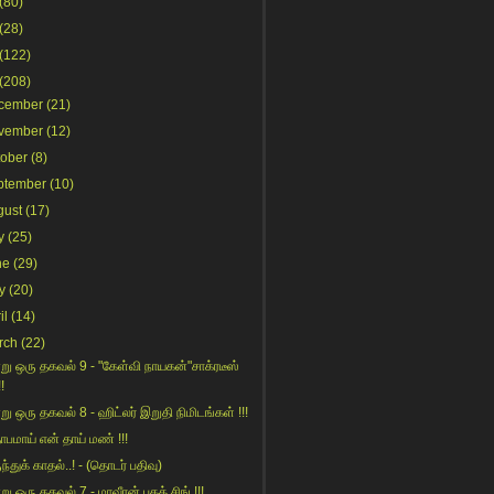
(80)
(28)
(122)
(208)
cember
(21)
vember
(12)
tober
(8)
ptember
(10)
gust
(17)
y
(25)
ne
(29)
y
(20)
il
(14)
rch
(22)
று ஒரு தகவல் 9 - "கேள்வி நாயகன்"சாக்ரடீஸ்
!!
று ஒரு தகவல் 8 - ஹிட்லர் இறுதி நிமிடங்கள் !!!
தாபமாய் என் தாய் மண் !!!
ந்துக் காதல்..! - (தொடர் பதிவு)
ு ஒரு தகவல் 7 - மாவீரன் பகத் சிங் !!!