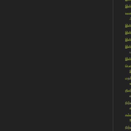
இன்
உலக
இன்
இன்ற
இன்ற
இன்
இன்
பெண
மறக
திட
வ
நித
க
கல்
!
நித