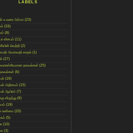
LABELS
ல் ஃ வரை அம்மா
(23)
ம்
(33)
ம்
(8)
யா விசயம்
(11)
னியின் வெற்றி
(2)
காபதி அமராவதி காதல்
(1)
ல்
(27)
சுவாரஸ்சியமான தகவல்கள்
(25)
தகவல்கள்
(6)
யல்
(16)
யல் அதிசயம்
(15)
யல் ஆயிரம்
(7)
்கு விருந்து
(6)
ியம்
(19)
் உண்மை
(20)
கம்
(5)
யா
(10)
கை
(3)