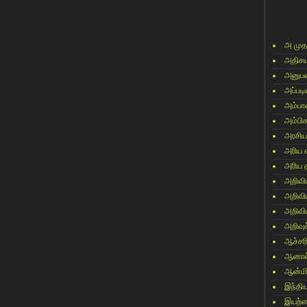
அ முத
அதிசய
அனுபவ
அப்படி
அம்பா
அம்பி
அரசிய
அரிய 
அரிய 
அறிவி
அறிவி
அறிவி
அறிவுக
ஆச்சர
ஆனால
ஆன்மி
இந்தி
இயற்