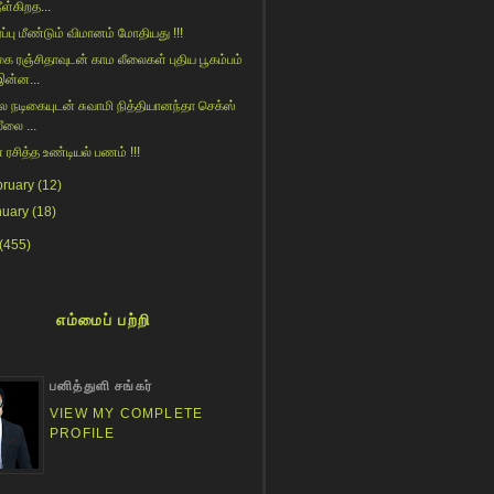
ீள்கிறத...
ரப்பு மீண்டும் விமானம் மோதியது !!!
கை ரஞ்சிதாவுடன் காம லீலைகள் புதிய பூகம்பம்
இன்ன...
பல நடிகையுடன் சுவாமி நித்தியானந்தா செக்ஸ்
ீலை ...
் ரசித்த உண்டியல் பணம் !!!
bruary
(12)
nuary
(18)
(455)
எம்மைப் பற்றி
பனித்துளி சங்கர்
VIEW MY COMPLETE
PROFILE