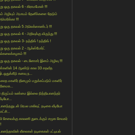
று ஒரு தகவல் 6 - கிராமபோன் !!!
ம் அழியும் அபாயம் தேனீக்களை தேடும்
அமெரிக்கா !!!
று ஒரு தகவல் 5 அலெக்ஸாண்டர் !!!
ு ஒரு தகவல் 4 - அறிவுக்கு விருந்து !!!
ு ஒரு தகவல் 3- நத்திங் ! நத்திங் !
று ஒரு தகவல் 2 - ஆக்ஸ்போர்ட்
பல்கலைக்கழகம் !!!
று ஒரு தகவல் - டைனோசர் இனம் அழிவு !!!
்களின் 14 ஆண்டு கால 33 சதவீத
இடஒதுக்கீடு கனவு ந...
்காத மகளிர் தினமும் மறுக்கப்படும் மகளிர்
உரிமைக...
ீர் திருப்பம் உண்மை இல்லை நித்தியானந்தர்
ீடியோ...
்யானந்ததுடன் பிரபல பாலிவுட் நடிகை வீடியோ
ாட்சி...
வி சேவைக்கு காலணி துடைக்கும் சமூக சேவகர்
!!
்யானந்தாவின் லீலைகள் நடிகைகள் பட்டியல்