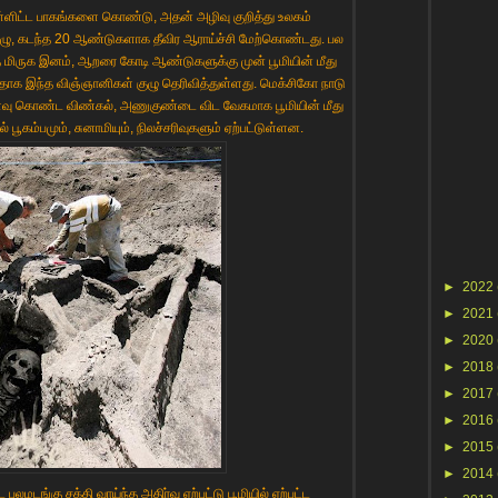
்ளிட்ட பாகங்களை கொண்டு, அதன் அழிவு குறித்து உலகம்
ழு, கடந்த 20 ஆண்டுகளாக தீவிர ஆராய்ச்சி மேற்கொண்டது. பல
 மிருக இனம், ஆறரை கோடி ஆண்டுகளுக்கு முன் பூமியின் மீது
்டதாக இந்த விஞ்ஞானிகள் குழு தெரிவித்துள்ளது. மெக்சிகோ நாடு
்றளவு கொண்ட விண்கல், அணுகுண்டை விட வேகமாக பூமியின் மீது
் பூகம்பமும், சுனாமியும், நிலச்சரிவுகளும் ஏற்பட்டுள்ளன.
►
2022
►
2021
►
2020
►
2018
►
2017
►
2016
►
2015
►
2014
டங்கு சக்தி வாய்ந்த அதிர்வு ஏற்பட்டு பூமியில் ஏற்பட்ட