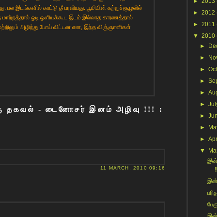
►
2013
. பல இடங்களில் காட்டு தீ பரவியது. பூமியின் சுற்றுச்சூழலில்
►
2012
ந்த மாற்றத்தால் ஓடி ஒளியக்கூட இடம் இல்லாத காரணத்தால்
►
2011
்றிலும் அழிந்து போய் விட்டன என, இந்த விஞ்ஞானிகள்
▼
2010
►
De
►
No
►
Oc
►
Se
►
Au
►
Jul
ு தகவல் - டைனோசர் இனம் அழிவு !!! :
►
Ju
►
Ma
►
Apr
▼
Ma
இன்
11 MARCH, 2010 09:16
!
இன்
பரி
பேரு
இன்ற