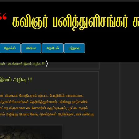
ஜோக்ஸ்
சினிமா
அரசியல்
மற்றவை
வல் - டைனோசர் இனம் அழிவு !!!
னம் அழிவு !!!
ன், விண்கல் மோதியதால் ஏற்பட்ட பேரழிவின் காரணமாக,
ஆராய்ச்சியாளர்கள் தெரிவித்துள்ளனர். பல்வேறு நாடுகளில்
 ராட்சத மிருகமான டைனோசரின் எலும்புகளும், முட்டைகளும்
னம் அழிந்து ஆறரை கோடி ஆண்டுகள் ஆகின்றன, என பல்வேறு