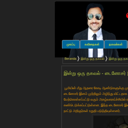
முகப்பு
கவிதைகள்
தகவல்கள்
Beranda
இன்று ஒரு தகவல்
இன்று ஒரு தக
இன்று ஒரு தகவல் - டைனோசர் இ
பூமியின் மீது ஆறரை கோடி ஆண்டுகளுக்கு மு
டைனோசர் இனம் முற்றிலும் அழிந்து விட்டதாக 
மேற்கொள்ளப்பட்டு வரும் அகழ்வாராய்ச்சியில்
கண்டெடுக்கப்பட்டுள்ளன. இந்த டைனோசர் இ
நாட்டு அறிஞர்கள் உறுதி படுத்தியுள்ளனர்.