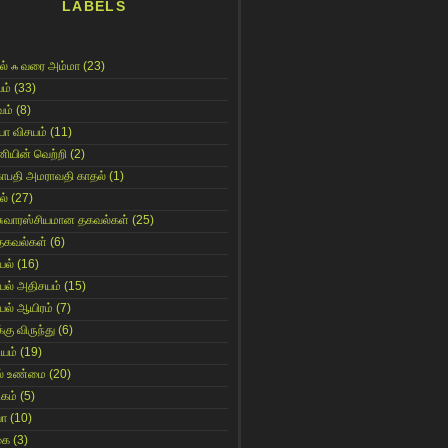
LABELS
ல் ஃ வரை அம்மா
(23)
ம்
(33)
ம்
(8)
யா விசயம்
(11)
னியின் வெற்றி
(2)
காபதி அமராவதி காதல்
(1)
ல்
(27)
சுவாரஸ்சியமான தகவல்கள்
(25)
தகவல்கள்
(6)
யல்
(16)
யல் அதிசயம்
(15)
யல் ஆயிரம்
(7)
்கு விருந்து
(6)
ியம்
(19)
் உண்மை
(20)
கம்
(5)
யா
(10)
கை
(3)