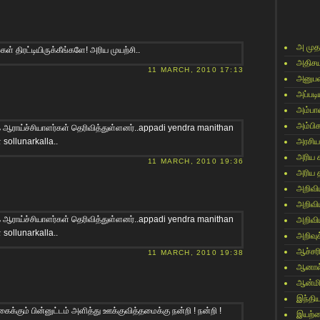
அ முத
 திரட்டியிருக்கீங்களே! அரிய முயற்சி..
அதிசய
11 MARCH, 2010 17:13
அனுபவ
அப்படி
அம்பா
அம்பி
க ஆராய்ச்சியாளர்கள் தெரிவித்துள்ளனர்..appadi yendra manithan
 sollunarkalla..
அரசிய
அரிய 
11 MARCH, 2010 19:36
அரிய 
அறிவி
அறிவி
க ஆராய்ச்சியாளர்கள் தெரிவித்துள்ளனர்..appadi yendra manithan
அறிவி
 sollunarkalla..
அறிவுக
ஆச்சர
11 MARCH, 2010 19:38
ஆனால
ஆன்மி
இந்தி
ைக்கும் பின்னுட்டம் அளித்து ஊக்குவித்தமைக்கு நன்றி ! நன்றி !
இயற்