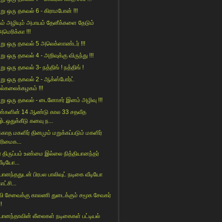
று ஒரு தகவல் 6 - கிராமபோன் !!!
ம் அழியும் அபாயம் தேனீக்களை தேடும்
அமெரிக்கா !!!
று ஒரு தகவல் 5 அலெக்ஸாண்டர் !!!
ு ஒரு தகவல் 4 - அறிவுக்கு விருந்து !!!
ு ஒரு தகவல் 3- நத்திங் ! நத்திங் !
று ஒரு தகவல் 2 - ஆக்ஸ்போர்ட்
பல்கலைக்கழகம் !!!
று ஒரு தகவல் - டைனோசர் இனம் அழிவு !!!
்களின் 14 ஆண்டு கால 33 சதவீத
இடஒதுக்கீடு கனவு ந...
்காத மகளிர் தினமும் மறுக்கப்படும் மகளிர்
உரிமைக...
ீர் திருப்பம் உண்மை இல்லை நித்தியானந்தர்
ீடியோ...
்யானந்ததுடன் பிரபல பாலிவுட் நடிகை வீடியோ
ாட்சி...
வி சேவைக்கு காலணி துடைக்கும் சமூக சேவகர்
!!
்யானந்தாவின் லீலைகள் நடிகைகள் பட்டியல்