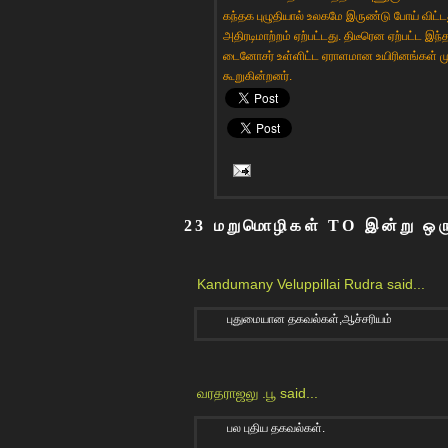
கந்தக புழுதியால் உலகமே இருண்டு போய் விட்டது
அதிரடிமாற்றம் ஏற்பட்டது. திடீரென ஏற்பட்ட இ
டைனோசர் உள்ளிட்ட ஏராளமான உயிரினங்கள் முற
கூறுகின்றனர்.
23 மறுமொழிகள் TO இன்று ஒர
Kandumany Veluppillai Rudra
said...
புதுமையான தகவல்கள்,ஆச்சரியம்
வரதராஜலு .பூ
said...
பல புதிய தகவல்கள்.