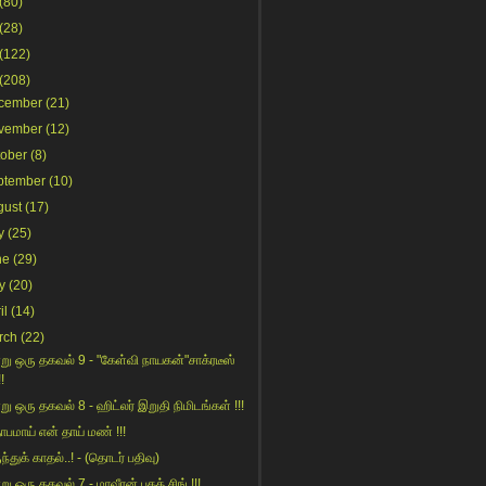
(80)
(28)
(122)
(208)
cember
(21)
vember
(12)
tober
(8)
ptember
(10)
gust
(17)
y
(25)
ne
(29)
y
(20)
il
(14)
rch
(22)
று ஒரு தகவல் 9 - "கேள்வி நாயகன்"சாக்ரடீஸ்
!!
று ஒரு தகவல் 8 - ஹிட்லர் இறுதி நிமிடங்கள் !!!
தாபமாய் என் தாய் மண் !!!
ந்துக் காதல்..! - (தொடர் பதிவு)
ு ஒரு தகவல் 7 - மாவீரன் பகத் சிங் !!!