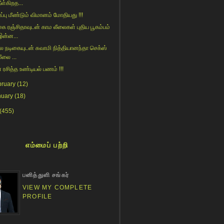
ீள்கிறத...
ரப்பு மீண்டும் விமானம் மோதியது !!!
கை ரஞ்சிதாவுடன் காம லீலைகள் புதிய பூகம்பம்
இன்ன...
பல நடிகையுடன் சுவாமி நித்தியானந்தா செக்ஸ்
ீலை ...
் ரசித்த உண்டியல் பணம் !!!
bruary
(12)
nuary
(18)
(455)
எம்மைப் பற்றி
பனித்துளி சங்கர்
VIEW MY COMPLETE
PROFILE