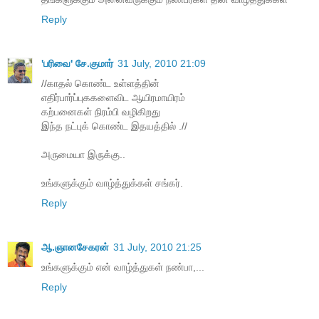
Reply
'பரிவை' சே.குமார்
31 July, 2010 21:09
//காதல் கொண்ட உள்ளத்தின்
எதிர்பார்ப்புககளைவிட ஆயிரமாயிரம்
கற்பனைகள் நிரம்பி வழிகிறது
இந்த நட்புக் கொண்ட இதயத்தில் .//
அருமையா இருக்கு..
உங்களுக்கும் வாழ்த்துக்கள் சங்கர்.
Reply
ஆ.ஞானசேகரன்
31 July, 2010 21:25
உங்களுக்கும் என் வாழ்த்துகள் நண்பா,...
Reply