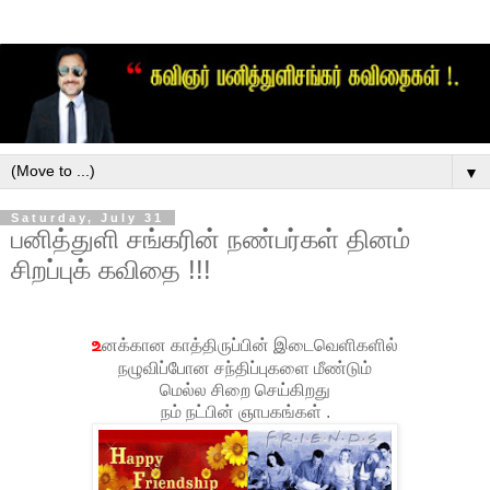
▼
Saturday, July 31
பனித்துளி சங்கரின் நண்பர்கள் தினம்
சிறப்புக் கவிதை !!!
உ
னக்கான காத்திருப்பின் இடைவெளிகளில்
நழுவிப்போன சந்திப்புகளை மீண்டும்
மெல்ல சிறை செய்கிறது
நம் நட்பின் ஞாபகங்கள் .