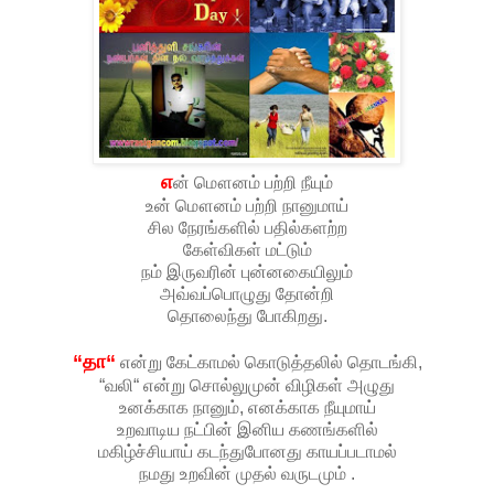
எ
ன் மௌனம் பற்றி நீயும்
உன் மௌனம் பற்றி நானுமாய்
சில நேரங்களில் பதில்களற்ற
கேள்விகள் மட்டும்
நம் இருவரின் புன்னகையிலும்
அவ்வப்பொழுது தோன்றி
தொலைந்து போகிறது.
“தா“
என்று கேட்காமல் கொடுத்தலில் தொடங்கி,
“வலி“ என்று சொல்லுமுன் விழிகள் அழுது
உனக்காக நானும், எனக்காக நீயுமாய்
உறவாடிய நட்பின் இனிய கணங்களில்
மகிழ்ச்சியாய் கடந்துபோனது காயப்படாமல்
நமது உறவின் முதல் வருடமும் .