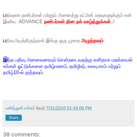
ப
திவுலக நண்பர்கள் மற்றும் அனைத்து நட்பின் உறவுகளுக்கும் என்
இனிய ADVANCE
நண்பர்கள் தின நல் வாழ்த்துக்கள்
.!
ப
திவு பிடித்திருந்தால் இங்கு ஒரு முறை
அழுத்தவும்
இ
ந்த பதிவு அனைவரையும் சென்றடைவதற்கு எளிதாக மறக்காமல்
உங்கள் ஓட்டுக்களை தமிழ்மணம், தமிழிஷ், உலவு.காம் மற்றும்
தமிழ்10-ல் குத்தவும்.
பனித்துளி சங்கர்
தேதி
7/31/2010 01:43:00 PM
Share
38 comments: