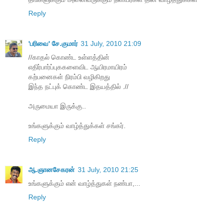
Reply
'பரிவை' சே.குமார்
31 July, 2010 21:09
//காதல் கொண்ட உள்ளத்தின்
எதிர்பார்ப்புககளைவிட ஆயிரமாயிரம்
கற்பனைகள் நிரம்பி வழிகிறது
இந்த நட்புக் கொண்ட இதயத்தில் .//
அருமையா இருக்கு..
உங்களுக்கும் வாழ்த்துக்கள் சங்கர்.
Reply
ஆ.ஞானசேகரன்
31 July, 2010 21:25
உங்களுக்கும் என் வாழ்த்துகள் நண்பா,...
Reply