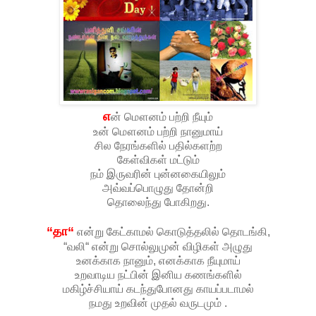
எ
ன் மௌனம் பற்றி நீயும்
உன் மௌனம் பற்றி நானுமாய்
சில நேரங்களில் பதில்களற்ற
கேள்விகள் மட்டும்
நம் இருவரின் புன்னகையிலும்
அவ்வப்பொழுது தோன்றி
தொலைந்து போகிறது.
“தா“
என்று கேட்காமல் கொடுத்தலில் தொடங்கி,
“வலி“ என்று சொல்லுமுன் விழிகள் அழுது
உனக்காக நானும், எனக்காக நீயுமாய்
உறவாடிய நட்பின் இனிய கணங்களில்
மகிழ்ச்சியாய் கடந்துபோனது காயப்படாமல்
நமது உறவின் முதல் வருடமும் .