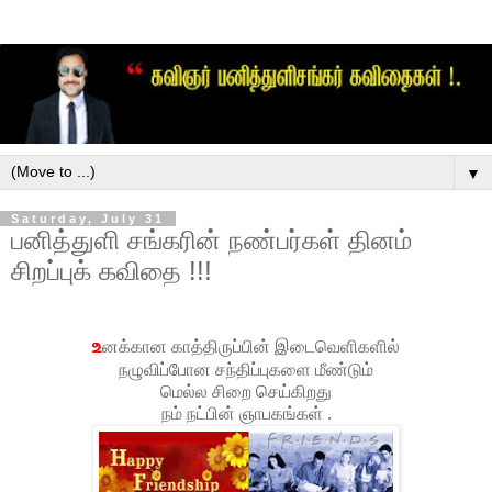
▼
Saturday, July 31
பனித்துளி சங்கரின் நண்பர்கள் தினம்
சிறப்புக் கவிதை !!!
உ
னக்கான காத்திருப்பின் இடைவெளிகளில்
நழுவிப்போன சந்திப்புகளை மீண்டும்
மெல்ல சிறை செய்கிறது
நம் நட்பின் ஞாபகங்கள் .