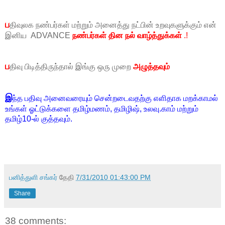
ப
திவுலக நண்பர்கள் மற்றும் அனைத்து நட்பின் உறவுகளுக்கும் என்
இனிய ADVANCE
நண்பர்கள் தின நல் வாழ்த்துக்கள்
.!
ப
திவு பிடித்திருந்தால் இங்கு ஒரு முறை
அழுத்தவும்
இ
ந்த பதிவு அனைவரையும் சென்றடைவதற்கு எளிதாக மறக்காமல்
உங்கள் ஓட்டுக்களை தமிழ்மணம், தமிழிஷ், உலவு.காம் மற்றும்
தமிழ்10-ல் குத்தவும்.
பனித்துளி சங்கர்
தேதி
7/31/2010 01:43:00 PM
Share
38 comments: