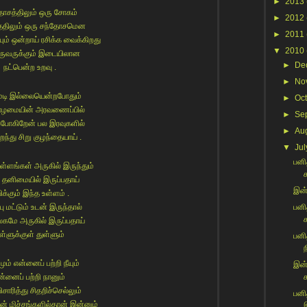
►
2013
தோசத்திலும் ஒரு சோகம்
►
2012
திலும் ஒரு சந்தோசமென
►
2011
் ஒன்றாய் ரசிக்க வைக்கிறது
▼
2010
ருவருக்கும் இடையிலான
►
De
நட்பென்ற உறவு .
►
No
மடி இல்லையென்றபோதும்
►
Oc
ோழமையின் அரவணைப்பில்
►
Se
ப்போகிறேன் பல இரவுகளில்
►
Au
ந்து சிறு குழந்தையாய் .
▼
Jul
பனித
உள்ளங்கள் அருகில் இருந்தும்
தனிமையில் இருப்பதாய்
இன்ற
ிக்கும் இந்த உள்ளம் .
பு மட்டும் உடன் இருந்தால்
பனி
லகமே அருகில் இருப்பதாய்
ள்ளுக்குள் துள்ளும்
பனி
ந
ும் என்னைப் பற்றி நீயும்
இன்
ன்னைப் பற்றி நானும்
ச
ிசாரித்து சிதறிச்செல்லும்
பனி
் மிச்சங்களில்தான் இன்னும்