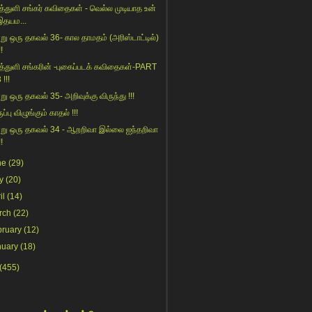
த்துளி சங்கர் கவிதைகள் - வெல்ல முடியாத உன்
இதயம...
று ஒரு தகவல் 36- கால தாமதம் (அரிஸ்டாட்டில்)
!!
த்துளி சங்கரின் -புகைப்படக் கவிதைகள்-PART
 !!!
று ஒரு தகவல் 35- அறிவுக்கு விருந்து !!!
ப்பு விழுங்கும் காதல் !!!
று ஒரு தகவல் 34 - ஆறறிவா இல்லை ஐந்தறிவா
!!
ne
(29)
y
(20)
il
(14)
rch
(22)
bruary
(12)
nuary
(18)
(455)