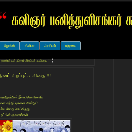
ஜோக்ஸ்
சினிமா
அரசியல்
மற்றவை
 நண்பர்கள் தினம் சிறப்புக் கவிதை !!!
ினம் சிறப்புக் கவிதை !!!
ாத்திருப்பின் இடைவெளிகளில்
ோன சந்திப்புகளை மீண்டும்
ல்ல சிறை செய்கிறது
 நட்பின் ஞாபகங்கள் .