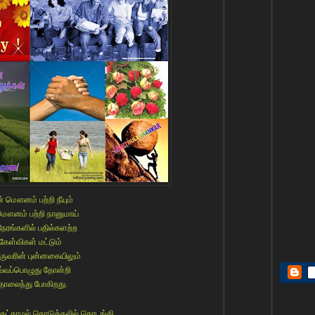
் மௌனம் பற்றி நீயும்
மௌனம் பற்றி நானுமாய்
நேரங்களில் பதில்களற்ற
கேள்விகள் மட்டும்
ருவரின் புன்னகையிலும்
்வப்பொழுது தோன்றி
ொலைந்து போகிறது.
ேட்காமல் கொடுத்தலில் தொடங்கி,