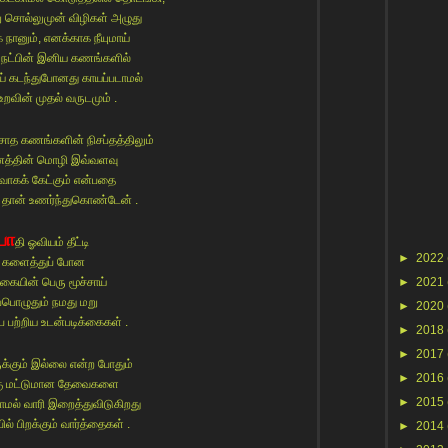
ு சொல்லுமுன் விழிகள் அழுது
நானும், எனக்காக நீயுமாய்
 நட்பின் இனிய கணங்களில்
ாய் கடந்துபோனது காயப்படாமல்
உறவின் முதல் வருடமும் .
சாத கணங்களின் நிசப்தத்திலும்
்தின் மொழி இவ்வளவு
ாகக் கேட்கும் என்பதை
ல் தான் உணர்ந்துகொண்டேன் .
பா
தி ஓவியம் தீட்டி
►
2022
களைத்துப் போன
ிகையின் பெரு மூச்சாய்
►
2021
்பொழுதும் நமது மறு
►
2020
ை பற்றிய உடன்படிக்கைகள் .
►
2018
►
2017
க்கும் இல்லை என்ற போதும்
►
2016
கு மட்டுமான தேவைகளை
►
2015
ாமல் வாரி இறைத்துவிடுகிறது
ில் பிறக்கும் வார்த்தைகள் .
►
2014