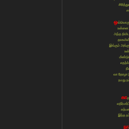
சிரித்
ச
ஒ
வ்வொரு
உன்னை ம
அந்த நிமி
தாகமின்
இங்கும் அங்க
உன்
மீண்டு
எதற்க
ந
வா தோழா 
நமது ந
கா
த
எதிர்பா
கற்பன
இந்த நட
நா