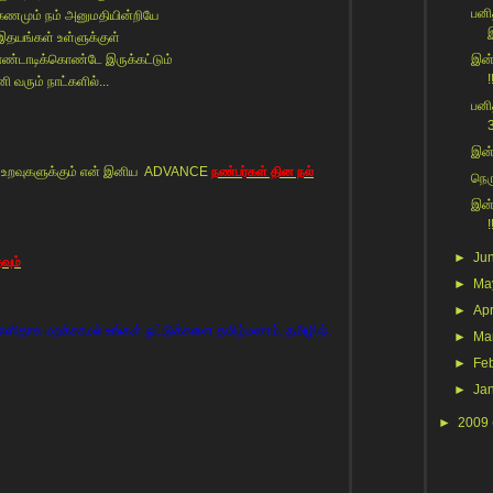
பனி
ணமும் நம் அனுமதியின்றியே
இதயங்கள் உள்ளுக்குள்
ண்டாடிக்கொண்டே இருக்கட்டும்
இன்
!
ி வரும் நாட்களில்...
பனி
3
இன்
ின் உறவுகளுக்கும் என் இனிய ADVANCE
நண்பர்கள் தின நல்
நெரு
இன்
!
►
Ju
வும்
►
Ma
►
Apr
ளிதாக மறக்காமல் உங்கள் ஓட்டுக்களை தமிழ்மணம், தமிழிஷ்,
►
Ma
►
Fe
►
Ja
►
2009