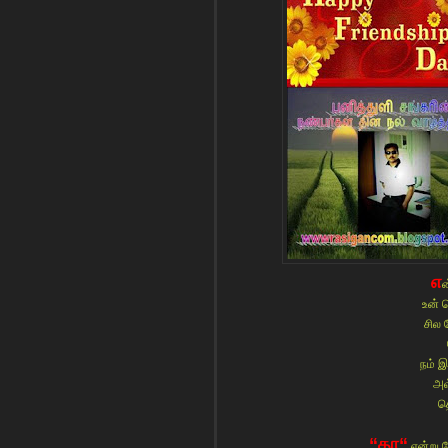
எ
ன
உன் 
சில 
நம் இ
அவ
த
“தா“
என்று க