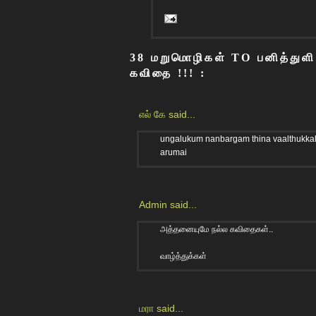
38 மறுமொழிகள் TO பனித்துளி ச
கவிதை !!! :
எல் கே
said...
ungalukum nanbargam thina vaalthukkal 
arumai
Admin
said...
அத்தனையுமே நல்ல கவிதைகள்..
வாழ்த்துக்கள்
மரா
said...