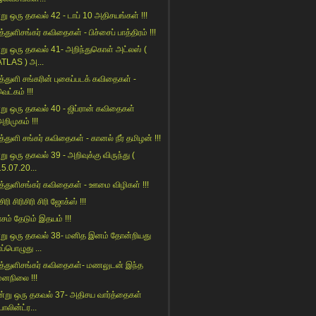
று ஒரு தகவல் 42 - டாப் 10 அதிசயங்கள் !!!
்துளிசங்கர் கவிதைகள் - பிச்சைப் பாத்திரம் !!!
று ஒரு தகவல் 41- அறிந்துகொள் அட்லஸ் (
ATLAS ) அ...
த்துளி சங்கரின் புகைப்படக் கவிதைகள் -
ெட்கம் !!!
று ஒரு தகவல் 40 - ஜிப்ரான் கவிதைகள்
றிமுகம் !!!
த்துளி சங்கர் கவிதைகள் - கானல் நீர் தமிழன் !!!
று ஒரு தகவல் 39 - அறிவுக்கு விருந்து (
15.07.20...
த்துளிசங்கர் கவிதைகள் - ஊமை விழிகள் !!!
 சிரி சிரிசிரி சிரி ஜோக்ஸ் !!!
ாசம் தேடும் இதயம் !!!
று ஒரு தகவல் 38- மனித இனம் தோன்றியது
ப்பொழுது ...
த்துளிசங்கர் கவிதைகள்- மணலுடன் இந்த
மனநிலை !!!
ன்று ஒரு தகவல் 37- அதிசய வார்த்தைகள்
பாலின்ட்ர...