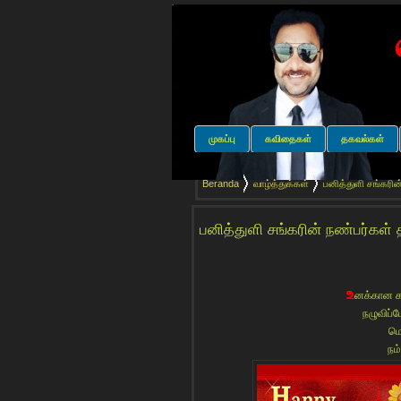
முகப்பு
கவிதைகள்
தகவல்கள்
Beranda
வாழ்த்துக்கள்
பனித்துளி சங்கரின்
பனித்துளி சங்கரின் நண்பர்கள் த
உ
னக்கான க
நழுவிப்ப
மெ
நம்