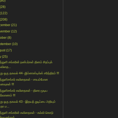
(80)
(28)
(122)
(208)
cember
(21)
vember
(12)
tober
(8)
ptember
(10)
gust
(17)
y
(25)
்துளி சங்கரின் நண்பர்கள் தினம் சிறப்புக்
கவிதை...
ு ஒரு தகவல் 44- ஜிம்னாஸ்டிக்ஸ் சரித்திரம் !!!
த்துளிசங்கர் கவிதைகள் - சாயம்போன
கனவுகள் !!!
த்துளிசங்கர் கவிதைகள் - திரை மூடிய
ிர்வாணம் !!!
று ஒரு தகவல் 43 - இதயத் துடிப்பை அறியும்
ுறா ம...
த்துளி சங்கரின் கவிதைகள் - கல்வி கொடு
இலவசங்கள்...