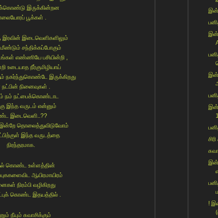
துக்கொண்டு இருக்கின்றன
இன்
ாலையோரப் பூக்கள் .
பனித
இன்
 இரவின் இடைவெளிகளிலும்
ீண்டும் சந்திக்கப்போகும்
பனி
டங்கள் எண்ணியே பசியின்றி ,
வ
றி உடையாத நீர்குமிழியாய்
இன்
ும் நகர்ந்துகொண்டே இருக்கிறது
அ
 நட்பின் நினைவுகள் .
பனி
ம் நம் நட்பைக்கொண்டாட
்கு இந்த வருடம் என்னும்
இன்
ீண்ட இடைவெளி..??
இன்றே தொலைத்துவிடுவோம்
பனி
ட்பிற்குள் இந்த வருடத்தை
சிரி
நிரந்தரமாக.
சுவ
இன்
ல் கொண்ட உள்ளத்தின்
எ
ர்ப்புககளைவிட ஆயிரமாயிரம்
பனி
ைகள் நிரம்பி வழிகிறது
்புக் கொண்ட இதயத்தில் .
! இ
(
னும் நீயும் சுவாசிக்கும்