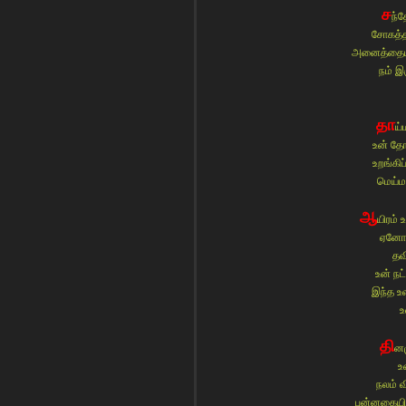
ச
ந்
சோகத்த
அனைத்தையும
நம் இ
தா
ய்
உன் த
உறங்கி
மெய்மற
ஆ
யிரம் 
ஏனோ 
தவ
உன் நட்
இந்த உ
உ
தி
னம
உ
நலம் வ
புன்னகையின