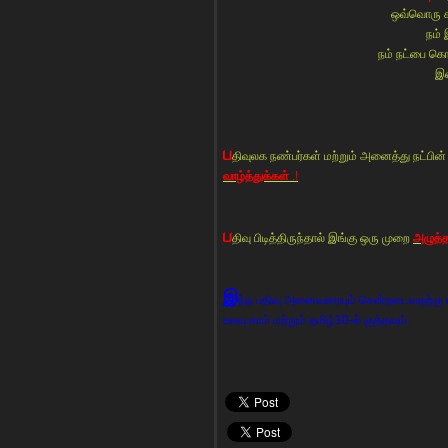
ஒவ்வொரு க
நம் 
நம் நட்பை கொ
இன
ப
திவுலக நண்பர்கள் மற்றும் அனைத்து நட்ப
வாழ்த்துக்கள்
.!
ப
திவு பிடித்திருந்தால் இங்கு ஒரு முறை
அழுத்த
இ
ந்த பதிவு அனைவரையும் சென்றடைவதற்கு எ
உலவு.காம் மற்றும் தமிழ்10-ல் குத்தவும்.