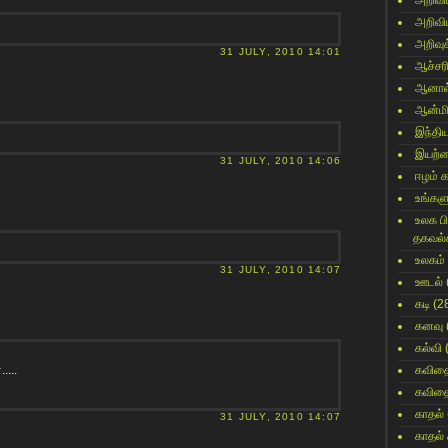
அறிவி
அறிவி
அறிவுக
31 JULY, 2010 14:01
ஆச்சர
ஆனால
ஆன்மி
இந்தி
இயற்
31 JULY, 2010 14:06
ஈழம் 
உங்களு
உலக ப
தகவல்
உலகம்
31 JULY, 2010 14:07
ஊடல்
கடி
(2
கனவு
கல்வி
....
கவித
கவித
காதல்
31 JULY, 2010 14:07
காதல்