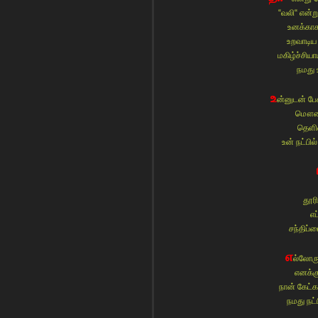
“வலி“ என்ற
உனக்காக 
உறவாடிய
மகிழ்ச்சிய
நமது 
உ
ன்னுடன் பே
மௌனத
தெளிவ
உன் நட்பி
தூர
எப
சந்திப்ப
எ
ல்லோரு
எனக்
நான் கேட்க
நமது நட்ப