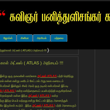
ஜோக்ஸ்
சினிமா
அரசியல்
மற்றவை
ந்துகொள் அட்லஸ் ( ATLAS ) அதிசயம் !!!
கொள் அட்லஸ் ( ATLAS ) அதிசயம் !!!
 இன்று ஒரு தகவலின் வாயிலாக
அட்லஸ் ATLAS
பற்றி தெரிந்து
் என்ன என்று பலரிடம் கேட்டால் அது உலக வரைபடம்
்பார்கள் இன்னும் சிலர் அவர் ஒரு நடிகர் என்பார்கள் இப்படி
ஸ் ( ATLAS )
என்ற வார்த்தையைப் பயன்படுத்தி வருகிறார்கள் .
்றால்தான் என்ன இந்த
அட்லஸ் ( ATLAS )
என்ற
ற்கு இந்த பெயர் வந்தது என்று கேட்டால் இந்த அனைத்துக்
மே இருக்கக் கூடும் . இந்த
அட்லஸ் ( ATLAS )
பற்றி அனைவரும்