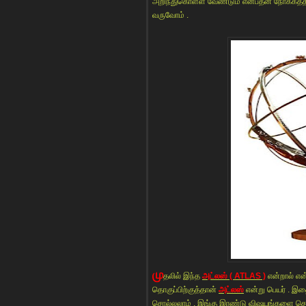
அறிந்துகொள்ள வேண்டும் என்பதன் நோக்கத்தின
வருவோம் .
மு
தலில் இந்த
அட்லஸ் ( ATLAS )
என்றால் என
தொகுப்பிற்குத்தான்
அட்லஸ்
என்று பெயர் . இ
சொல்லலாம் . இங்கு இரண்டு விஷயங்களை தெ