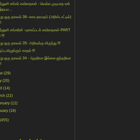
த்துளி சங்கர் கவிதைகள் - வெல்ல முடியாத உன்
இதயம...
று ஒரு தகவல் 36- கால தாமதம் (அரிஸ்டாட்டில்)
!!
த்துளி சங்கரின் -புகைப்படக் கவிதைகள்-PART
 !!!
று ஒரு தகவல் 35- அறிவுக்கு விருந்து !!!
ப்பு விழுங்கும் காதல் !!!
று ஒரு தகவல் 34 - ஆறறிவா இல்லை ஐந்தறிவா
!!
ne
(29)
y
(20)
il
(14)
rch
(22)
bruary
(12)
nuary
(18)
(455)