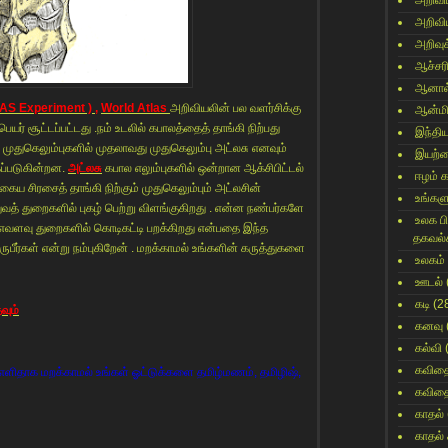
அறிவி
அறிவி
அறிவுக
ஆச்சர
ஆனால
AS Experiment ) ,
World Atlas
அறிவியலின் பல வளர்சிக்கு
ஆன்மி
ெயர் சூட்டப்பட்டது .நம் உடலில் கபாலத்தைத் தாங்கி நிற்பது
இந்தி
 முதுகெலும்புகளில் முதலாவது முதுகெலும்பு அட்லசு எனவும்
இயற்
ப்படுகின்றன.
அட்லசு
கபால எலும்புகளில் ஒன்றான ஆக்சிபிட்டல்
ஈழம் 
ய சிரசைத் தாங்கி நிற்கும் முதுகெலும்பும் அட்லசின்
உங்களு
த் துறைகளில் புகழ் பெற்று விளங்குகிறது . என்ன நண்பர்களே
உலக ப
 எவளவு துறைகளில் கொடிகட்டி பறக்கிறது என்பதை இந்த
தகவல்
பீர்கள் என்று நம்புகிறேன் . மறக்காமல் உங்களின் கருத்துகளை
உலகம்
ஊடல்
கடி
(2
வும்
கனவு
கல்வி
கவித
ளிதாக மறக்காமல் உங்கள் ஓட்டுக்களை தமிழ்மணம், தமிழிஷ்,
கவித
காதல்
காதல்