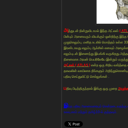
அ
த்துடன் நின்றுவிடாமல் இந்த அட்லஸ்
( ATL
பின்பும் அனைவரும் வியக்கும் ஒன்றிற்கு இந்த ப
முதுகெலும்பு. மனித உடலில் மொத்தம் உள்ள 33
இரண்டாவது எலும்பு ஆக்சிஸ் எனவும் அழைக்க
எலும்புடன் இணைந்து இயங்கி வருகிறது.அத்தகை
நினைவாக அவன் பெயரிலேயே இன்றும் மருத்துவ
அட்லஸ் ( ATLAS )
என்ற ஒரு சிறிய வார்த்தை
தகவலின் வாயிலாக நீங்களும் அறிந்துகொண்டிரு
பதிவு செய்துவிட்டு செல்லுங்கள் .
ப
திவு பிடித்திருந்தால் இங்கு ஒரு முறை
அழுத்த
இ
ந்த பதிவு அனைவரையும் சென்றடைவதற்கு எ
உலவு.காம் மற்றும் தமிழ்10-ல் குத்தவும்.