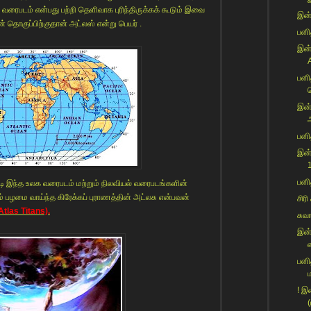
ரைபடம் என்பது பற்றி தெளிவாக புரிந்திருக்கக் கூடும் இவை
இன்
தொகுப்பிற்குதான் அட்லஸ் என்று பெயர் .
பனித
இன்
பனி
வ
இன்
அ
பனி
இன்
பனி
படி இந்த உலக வரைபடம் மற்றும் நிலவியல் வரைபடங்களின்
வும் பழமை வாய்ந்த கிரேக்கப் புராணத்தின் அட்லசு என்பவன்
சிரி
Atlas Titans).
சுவ
இன்
எ
பனி
! இ
(