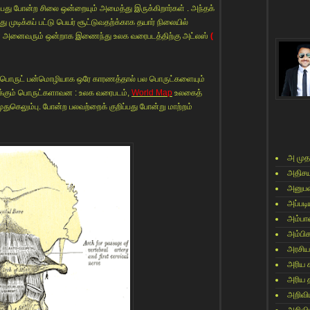
ற்பது போன்ற சிலை ஒன்றையும் அமைத்து இருக்கிறார்கள் . அந்தக்
 முடிக்கப் பட்டு பெயர் சூட்டுவதற்க்காக தயார் நிலையில்
ர்கள் அனைவரும் ஒன்றாக இணைந்து உலக வரைபடத்திற்கு அட்லஸ்
(
ருபொருட் பன்மொழியாக ஒரே காரணத்தால் பல பொருட்களையும்
ுறிக்கும் பொருட்களாவன : உலக வரைபடம்,
World Map
உலகைத்
முதுகெலும்பு. போன்ற பலவற்றைக் குறிப்பது போன்று மாற்றம்
அ முத
அதிசய
அனுபவ
அப்படி
அம்பா
அம்பி
அரசிய
அரிய 
அரிய 
அறிவி