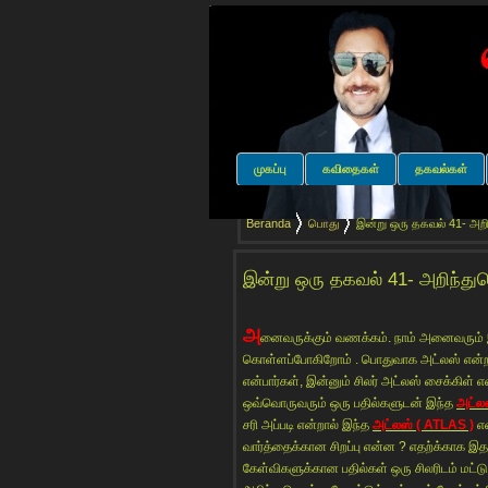
முகப்பு
கவிதைகள்
தகவல்கள்
Beranda
பொது
இன்று ஒரு தகவல் 41- அறி
இன்று ஒரு தகவல் 41- அறிந்து
அ
னைவருக்கும் வணக்கம். நாம் அனைவரும்
கொள்ளப்போகிறோம் . பொதுவாக அட்லஸ் என்றால
என்பார்கள், இன்னும் சிலர் அட்லஸ் சைக்கிள் என
ஒவ்வொருவரும் ஒரு பதில்களுடன் இந்த
அட்ல
சரி அப்படி என்றால் இந்த
அட்லஸ் ( ATLAS )
என
வார்த்தைக்கான சிறப்பு என்ன ? எதற்க்காக இத
கேள்விகளுக்கான பதில்கள் ஒரு சிலரிடம் மட்டு