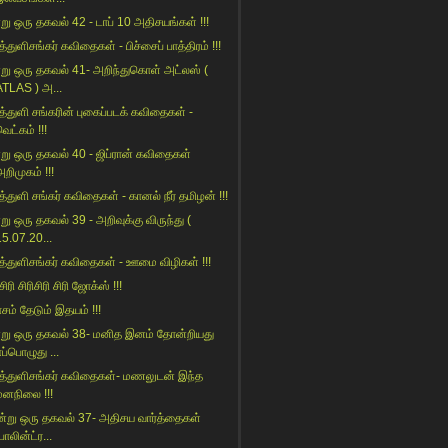
று ஒரு தகவல் 42 - டாப் 10 அதிசயங்கள் !!!
்துளிசங்கர் கவிதைகள் - பிச்சைப் பாத்திரம் !!!
று ஒரு தகவல் 41- அறிந்துகொள் அட்லஸ் (
ATLAS ) அ...
த்துளி சங்கரின் புகைப்படக் கவிதைகள் -
ெட்கம் !!!
று ஒரு தகவல் 40 - ஜிப்ரான் கவிதைகள்
றிமுகம் !!!
த்துளி சங்கர் கவிதைகள் - கானல் நீர் தமிழன் !!!
று ஒரு தகவல் 39 - அறிவுக்கு விருந்து (
15.07.20...
த்துளிசங்கர் கவிதைகள் - ஊமை விழிகள் !!!
 சிரி சிரிசிரி சிரி ஜோக்ஸ் !!!
ாசம் தேடும் இதயம் !!!
று ஒரு தகவல் 38- மனித இனம் தோன்றியது
ப்பொழுது ...
த்துளிசங்கர் கவிதைகள்- மணலுடன் இந்த
மனநிலை !!!
ன்று ஒரு தகவல் 37- அதிசய வார்த்தைகள்
பாலின்ட்ர...