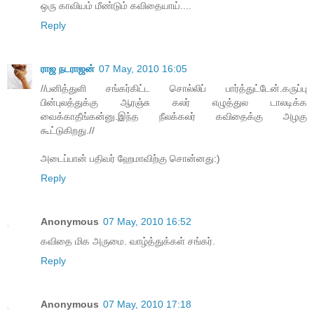
ஒரு காவியம் மீண்டும் கவிதையாய்....
Reply
ராஜ நடராஜன்
07 May, 2010 16:05
//பனித்துளி சங்கர்கிட்ட சொல்லிப் பார்த்துட்டேன்.கருப்பு
பின்புலத்துக்கு ஆரஞ்சு கலர் எழுத்துல டாலடிக்க
வைக்காதீங்கன்னு.இந்த நீலக்கலர் கவிதைக்கு அழகு
கூட்டுகிறது.//
அடைப்பான் பதிவர் ஹேமாவிற்கு சொன்னது:)
Reply
Anonymous
07 May, 2010 16:52
கவிதை மிக அருமை. வாழ்த்துக்கள் சங்கர்.
Reply
Anonymous
07 May, 2010 17:18