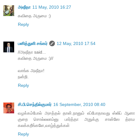
அஷீதா
11 May, 2010 16:27
கவிதை அருமை :)
Reply
பனித்துளி சங்கர்
12 May, 2010 17:54
//அஷீதா said...
கவிதை அருமை :)//
வாங்க அஷீதா!
நன்றி.
Reply
சி.பி.செந்தில்குமார்
16 September, 2010 08:40
வழக்கம்போல் அசத்தல் தான்.நானும் எப்போதாவது ஸ்லிப் ஆனா
குறை சொல்லலாம்னு பார்த்தா அதுக்கு சான்ஸே த்ராம
கலக்கறீங்களே,வாழ்த்துக்கள்
Reply