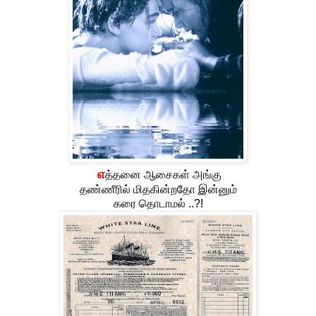
எ
த்தனை ஆசைகள் அங்கு
தண்ணீரில் மிதகின்றதோ இன்னும்
கரை தொடாமல் ..?!