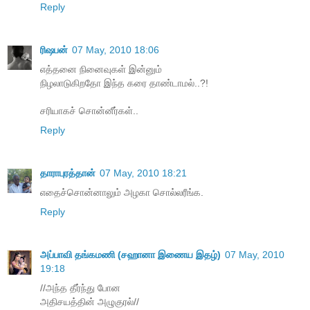
Reply
ரிஷபன்
07 May, 2010 18:06
எத்தனை நினைவுகள் இன்னும்
நிழலாடுகிறதோ இந்த கரை தாண்டாமல்..?!
சரியாகச் சொன்னீர்கள்..
Reply
தாராபுரத்தான்
07 May, 2010 18:21
எதைச்சொன்னாலும் அழகா சொல்லரீங்க.
Reply
அப்பாவி தங்கமணி (சஹானா இணைய இதழ்)
07 May, 2010
19:18
//அந்த தீர்ந்து போன
அதிசயத்தின் அழுகுரல்//