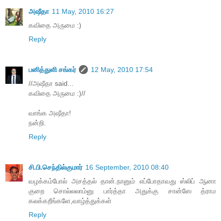
அஷீதா
11 May, 2010 16:27
கவிதை அருமை :)
Reply
பனித்துளி சங்கர்
12 May, 2010 17:54
//அஷீதா said...
கவிதை அருமை :)//
வாங்க அஷீதா!
நன்றி.
Reply
சி.பி.செந்தில்குமார்
16 September, 2010 08:40
வழக்கம்போல் அசத்தல் தான்.நானும் எப்போதாவது ஸ்லிப் ஆனா
குறை சொல்லலாம்னு பார்த்தா அதுக்கு சான்ஸே த்ராம
கலக்கறீங்களே,வாழ்த்துக்கள்
Reply