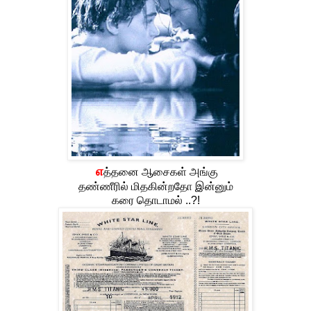
எ
த்தனை ஆசைகள் அங்கு
தண்ணீரில் மிதகின்றதோ இன்னும்
கரை தொடாமல் ..?!