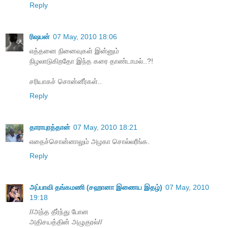
Reply
ரிஷபன்
07 May, 2010 18:06
எத்தனை நினைவுகள் இன்னும்
நிழலாடுகிறதோ இந்த கரை தாண்டாமல்..?!
சரியாகச் சொன்னீர்கள்..
Reply
தாராபுரத்தான்
07 May, 2010 18:21
எதைச்சொன்னாலும் அழகா சொல்லரீங்க.
Reply
அப்பாவி தங்கமணி (சஹானா இணைய இதழ்)
07 May, 2010
19:18
//அந்த தீர்ந்து போன
அதிசயத்தின் அழுகுரல்//