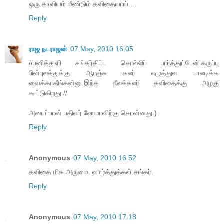
ஒரு காவியம் மீண்டும் கவிதையாய்....
Reply
ராஜ நடராஜன்
07 May, 2010 16:05
//பனித்துளி சங்கர்கிட்ட சொல்லிப் பார்த்துட்டேன்.கருப்பு
பின்புலத்துக்கு ஆரஞ்சு கலர் எழுத்துல டாலடிக்க
வைக்காதீங்கன்னு.இந்த நீலக்கலர் கவிதைக்கு அழகு
கூட்டுகிறது.//
அடைப்பான் பதிவர் ஹேமாவிற்கு சொன்னது:)
Reply
Anonymous
07 May, 2010 16:52
கவிதை மிக அருமை. வாழ்த்துக்கள் சங்கர்.
Reply
Anonymous
07 May, 2010 17:18