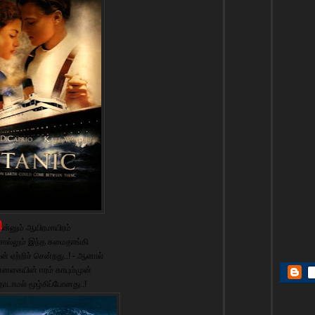
இ
ன்னும் ஆயிரமாயிரம்
ல்லும் இந்த சுமைதாங்கி
் ஏற்றிச் சென்றது..! - ஆனால்
்னகையின் ஈரம் காயும்முன்
டாமல் மூழ்கிப்போனது..!