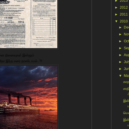
►
2013
►
2012
►
2011
▼
2010
►
De
►
No
►
Oc
►
Se
►
Au
னை நினைவுகள் இன்னும்
தோ இந்த கரை தாண்டாமல்..?!
►
Jul
►
Ju
▼
Ma
காதல
சாத
இன்
ப
மௌன
இன்
ப