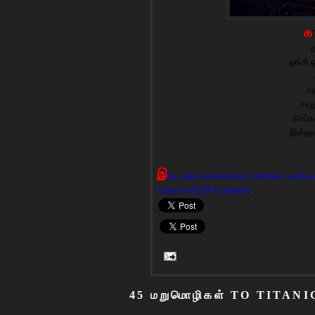
க
ப
த
ஓங்கி ஒ
அத
அழுத
நிசப்த
இன்னும
இ
ந்த பதிவு அனைவரையும் சென்றடைவதற்கு எ
மற்றும் தமிழ்10-ல் குத்தவும்
.
45 மறுமொழிகள் TO TITANIC 