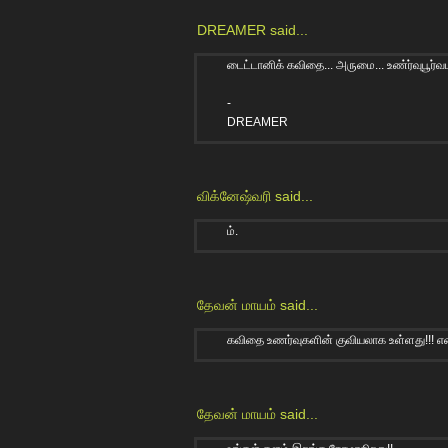
DREAMER
said...
டைட்டானிக் கவிதை... அருமை... உண்ர்வுபூர்வ
-
DREAMER
விக்னேஷ்வரி
said...
ம்.
தேவன் மாயம்
said...
கவிதை உணர்வுகளின் குவியலாக உள்ளது!!! என
தேவன் மாயம்
said...