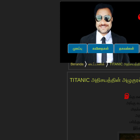
முகப்பு
கவிதைகள்
தகவல்கள்
Beranda
டைட்டானிக்
TITANIC அதிசயத்தின
TITANIC அதிசயத்தின் அழுகுரல்
இ
ங்கு க
அங்கு கட
மிதக
அத
பார்த்
இந்த