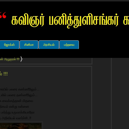
ஜோக்ஸ்
சினிமா
அரசியல்
மற்றவை
் அழுகுரல் !!!
 !!!
ரையில் பலரை கண்ணீரிலும்...
லில் பலரை தண்ணீரிலும்...
்க வைக்கத்தான் மிதவை
ிசயம் என்று உன்னை
து பார்த்து உருவாக்கியாதோ
 அறிவியல் வளர்ச்சி..!!