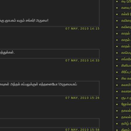
கடி
(2
கனவு
கல்வி
கு ஞாபகம் வரும் சங்கர்! அருமை!
கவித
கவித
07 MAY, 2010 14:15
காதல்
காதல்
காதல்
த்துக்கள்.
காமெட
சங்கர
07 MAY, 2010 14:33
சினிம
சிரிப்பு
சில ச
ுகள் அந்தக் கப்பலுக்குள் எத்தனையோ !அருமையாய்
சுவாமி
சுவார
சூடா க
07 MAY, 2010 15:26
ஜோக்ஸ
தகவல்
தகவல்
தமிழ் 
தினம்
07 MAY, 2010 15:58