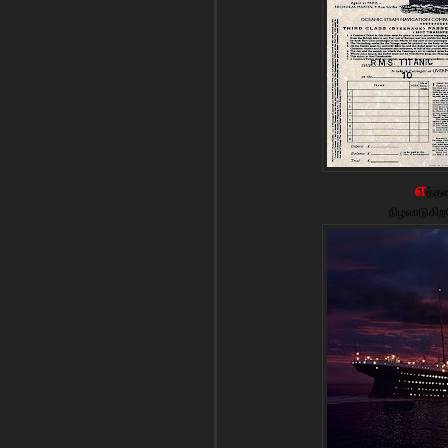
எ
த்த
நிழலாடுகிற