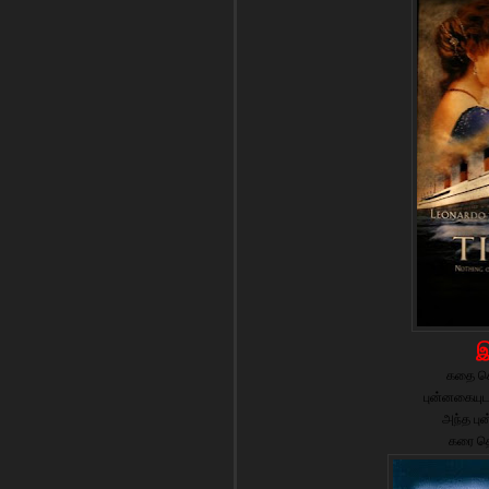
கதை சொ
புன்னகையுடன
அந்த புன
கரை தொ