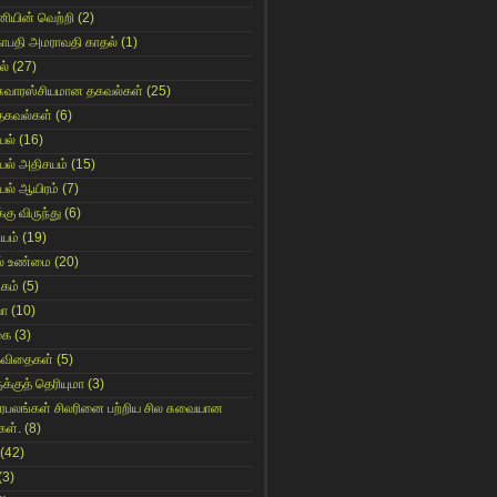
னியின் வெற்றி
(2)
காபதி அமராவதி காதல்
(1)
ல்
(27)
சுவாரஸ்சியமான தகவல்கள்
(25)
தகவல்கள்
(6)
யல்
(16)
யல் அதிசயம்
(15)
யல் ஆயிரம்
(7)
்கு விருந்து
(6)
ியம்
(19)
் உண்மை
(20)
கம்
(5)
யா
(10)
கை
(3)
கவிதைகள்
(5)
க்குத் தெரியுமா
(3)
ிரபலங்கள் சிலரினை பற்றிய சில சுவையான
கள்.
(8)
(42)
(3)