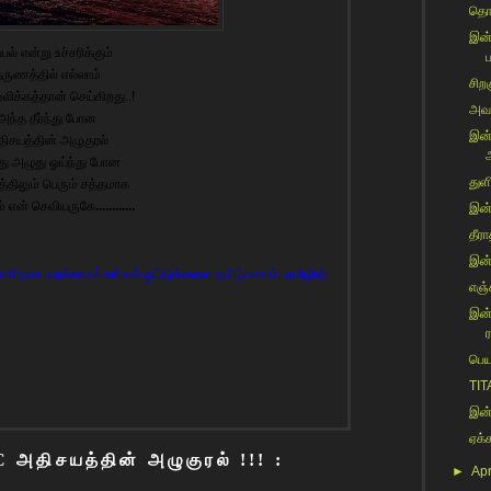
தொல
இன்
்பல் என்று உச்சரிக்கும்
ப
ருணத்தில் எல்லாம்
சிறக
லிக்கத்தான் செய்கிறது..!
அவள
அந்த தீர்ந்து போன
இன்
ிசயத்தின் அழுகுரல்
அ
ு அழுது ஓய்ந்து போன
துளி
த்திலும் பெரும் சத்தமாக
் என் செவியருகே
............
இன்
தீர
இன்
ளிதாக மறக்காமல் உங்கள் ஓட்டுக்களை தமிழ்மணம், தமிழிஷ்
எஞ்
இன்
ர
பெய
TIT
இன்
ஏக்
அதிசயத்தின் அழுகுரல் !!! :
►
Apr