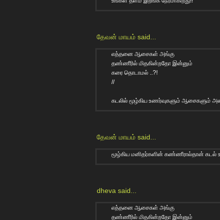
உங்கள் தளம் இறங்க நேரமாகிறது!!
தேவன் மாயம்
said...
எத்தனை ஆசைகள் அங்கு
தண்ணீரில் மிதகின்றதோ இன்னும்
கரை தொடாமல் ..?!
//
கடலில் மூழ்கிய உணர்வுகளும் ஆசைகளும் அ
தேவன் மாயம்
said...
மூழ்கிய மனிதர்களின் கண்ணீரால்தான் கடல் உ
dheva
said...
எத்தனை ஆசைகள் அங்கு
தண்ணீரில் மிதகின்றதோ இன்னும்