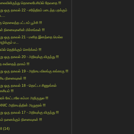
ைவிலிருந்து தொலைபேசியில் தேவதை !!!
று ஒரு தகவல் 22 - சரித்திரம் படைத்த பறக்கும்
ட...
ு தொலைத்த பட்டாம் பூச்சி !!!
் நினைவுகளின் மிச்சங்கள் !!!
று ஒரு தகவல் 21 - மனித இனத்தை மெல்ல
ழிக்கும் ம...
யில் தெறிக்கும் சொர்க்கம் !!!
று ஒரு தகவல் 20 - அறிவுக்கு விருந்து !!!
ாத கவிதைத் தாகம் !!!
று ஒரு தகவல் 19 - அதிசய விலங்கு கங்காரு !!!
சிய நினைவுகள் !!!
று ஒரு தகவல் 18 - தொட்டா சிணுங்கல்
கசியம் !!!
ரக் கேட்டாலே சும்மா அதிருதுல !!!
ANIC அதிசயத்தின் அழுகுரல் !!!
று ஒரு தகவல் 17 - அறிவுக்கு விருந்து !!!
கம் நனைக்கும் நினைவுகள் !!!
il
(14)