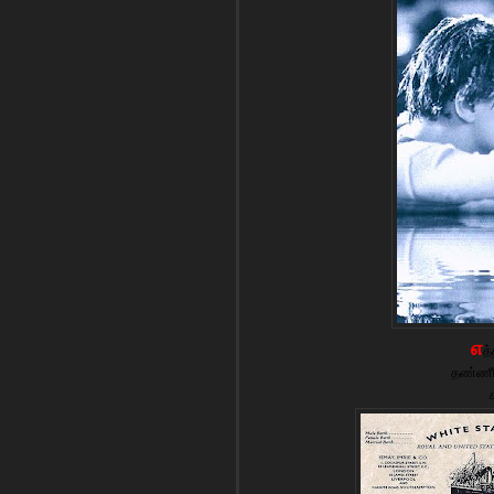
எ
த
தண்ணீர