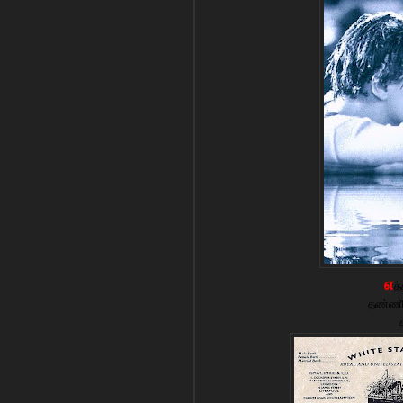
எ
த
தண்ணீர