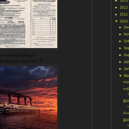
►
2013
►
2012
►
2011
▼
2010
►
De
►
No
►
Oc
►
Se
►
Au
னை நினைவுகள் இன்னும்
தோ இந்த கரை தாண்டாமல்..?!
►
Jul
►
Ju
▼
Ma
காதல
சாத
இன்
ப
மௌன
இன்
ப