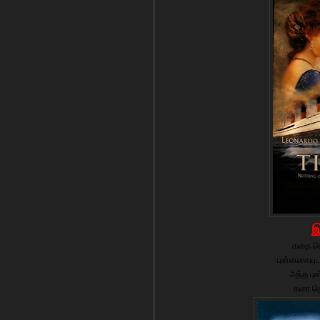
கதை சொ
புன்னகையுடன
அந்த புன
கரை தொ