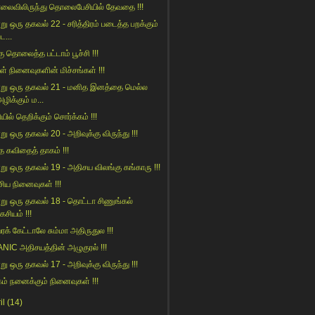
ைவிலிருந்து தொலைபேசியில் தேவதை !!!
று ஒரு தகவல் 22 - சரித்திரம் படைத்த பறக்கும்
ட...
ு தொலைத்த பட்டாம் பூச்சி !!!
் நினைவுகளின் மிச்சங்கள் !!!
று ஒரு தகவல் 21 - மனித இனத்தை மெல்ல
ழிக்கும் ம...
யில் தெறிக்கும் சொர்க்கம் !!!
று ஒரு தகவல் 20 - அறிவுக்கு விருந்து !!!
ாத கவிதைத் தாகம் !!!
று ஒரு தகவல் 19 - அதிசய விலங்கு கங்காரு !!!
சிய நினைவுகள் !!!
று ஒரு தகவல் 18 - தொட்டா சிணுங்கல்
கசியம் !!!
ரக் கேட்டாலே சும்மா அதிருதுல !!!
ANIC அதிசயத்தின் அழுகுரல் !!!
று ஒரு தகவல் 17 - அறிவுக்கு விருந்து !!!
கம் நனைக்கும் நினைவுகள் !!!
il
(14)