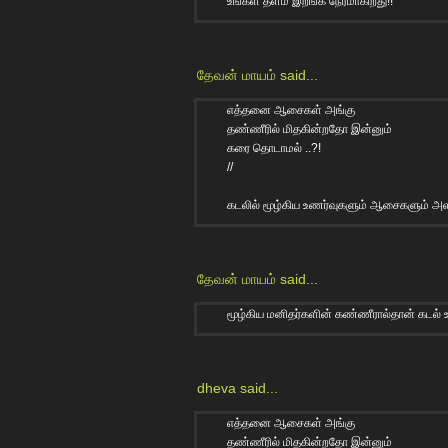
உங்கள் தளம் இறங்க நேரமாகிறது!!
தேவன் மாயம்
said...
எத்தனை ஆசைகள் அங்கு
தண்ணீரில் மிதகின்றதோ இன்னும்
கரை தொடாமல் ..?!
//
கடலில் மூழ்கிய உணர்வுகளும் ஆசைகளும் அ
தேவன் மாயம்
said...
மூழ்கிய மனிதர்களின் கண்ணீரால்தான் கடல் உ
dheva
said...
எத்தனை ஆசைகள் அங்கு
தண்ணீரில் மிதகின்றதோ இன்னும்