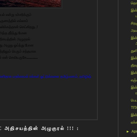
தொல
இன்
்பல் என்று உச்சரிக்கும்
ப
ருணத்தில் எல்லாம்
சிறக
லிக்கத்தான் செய்கிறது..!
அவள
அந்த தீர்ந்து போன
இன்
ிசயத்தின் அழுகுரல்
அ
ு அழுது ஓய்ந்து போன
துளி
த்திலும் பெரும் சத்தமாக
் என் செவியருகே
............
இன்
தீர
இன்
ளிதாக மறக்காமல் உங்கள் ஓட்டுக்களை தமிழ்மணம், தமிழிஷ்
எஞ்
இன்
ர
பெய
TIT
இன்
ஏக்
அதிசயத்தின் அழுகுரல் !!! :
►
Apr