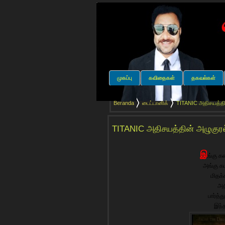
முகப்பு
கவிதைகள்
தகவல்கள்
Beranda
டைட்டானிக்
TITANIC அதிசயத்தின
TITANIC அதிசயத்தின் அழுகுரல்
இ
ங்கு க
அங்கு கட
மிதக
அத
பார்த்
இந்த