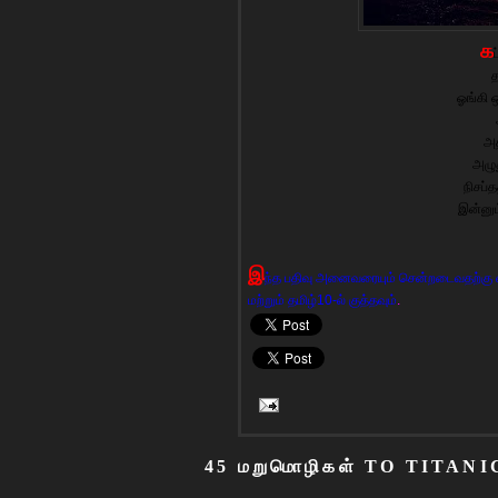
க
ப
த
ஓங்கி ஒ
அத
அழுத
நிசப்த
இன்னும
இ
ந்த பதிவு அனைவரையும் சென்றடைவதற்கு எ
மற்றும் தமிழ்10-ல் குத்தவும்
.
45 மறுமொழிகள் TO TITANIC 