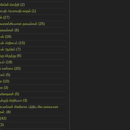
னியின் வெற்றி
(2)
காபதி அமராவதி காதல்
(1)
ல்
(27)
சுவாரஸ்சியமான தகவல்கள்
(25)
தகவல்கள்
(6)
யல்
(16)
யல் அதிசயம்
(15)
யல் ஆயிரம்
(7)
்கு விருந்து
(6)
ியம்
(19)
் உண்மை
(20)
கம்
(5)
யா
(10)
கை
(3)
கவிதைகள்
(5)
க்குத் தெரியுமா
(3)
ிரபலங்கள் சிலரினை பற்றிய சில சுவையான
கள்.
(8)
(42)
(3)