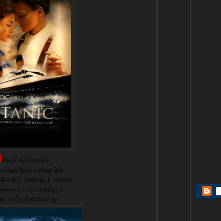
இ
ன்னும் ஆயிரமாயிரம்
ல்லும் இந்த சுமைதாங்கி
் ஏற்றிச் சென்றது..! - ஆனால்
்னகையின் ஈரம் காயும்முன்
டாமல் மூழ்கிப்போனது..!