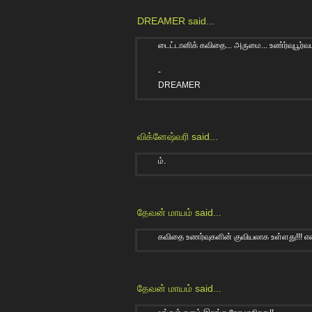
DREAMER
said...
டைட்டானிக் கவிதை... அருமை... உண்ர்வுபூர்வ
-
DREAMER
விக்னேஷ்வரி
said...
ம்.
தேவன் மாயம்
said...
கவிதை உணர்வுகளின் குவியலாக உள்ளது!!! என
தேவன் மாயம்
said...