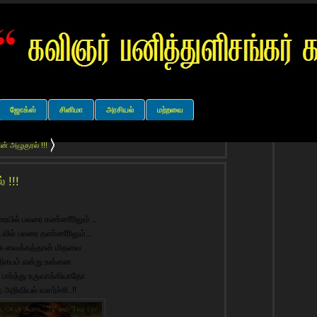
ஜோக்ஸ்
சினிமா
அரசியல்
மற்றவை
் அழுகுரல் !!!
 !!!
ரையில் பலரை கண்ணீரிலும்...
லில் பலரை தண்ணீரிலும்...
்க வைக்கத்தான் மிதவை
ிசயம் என்று உன்னை
து பார்த்து உருவாக்கியாதோ
 அறிவியல் வளர்ச்சி..!!