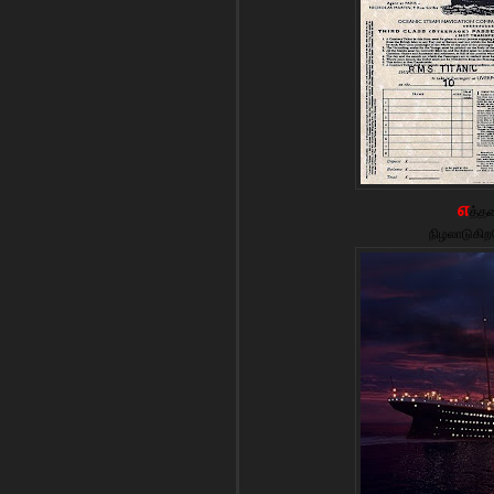
எ
த்த
நிழலாடுகிற