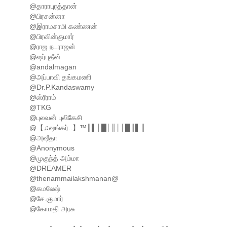
@தாராபுரத்தான்
@பிரசன்னா
@இராமசாமி கண்ணன்
@பிரவின்குமார்
@ராஜ நடராஜன்
@ஷர்புதீன்
@andalmagan
@அப்பாவி தங்கமணி
@Dr.P.Kandaswamy
@ஸ்ரீராம்
@TKG
@புலவன் புலிகேசி
@【♫ஷங்கர்..】™║▌│█│║││█║▌║
@அஷீதா
@Anonymous
@முகுந்த் அம்மா
@DREAMER
@thenammailakshmanan@
@கமலேஷ்
@சே.குமார்
@கோமதி அரசு