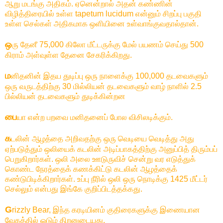
ஆறு மடங்கு அதிகம். ஏனென்றால் அதன் கண்ணின்
விழித்திரையில் உள்ள tapetum lucidum என்னும் சிறப்பு பகுதி
உள்ள செல்கள் அதிகமாக ஒளியினை உள்வாங்குவதால்தான்.
ஒ
ரு தேனீ 75,000 கிலோ மீட்டருக்கு மேல் பயணம் செய்து 500
கிராம் அள்வுள்ள தேனை சேகரிக்கிறது.
ம
னிதனின் இதய துடிப்பு ஒரு நாளைக்கு 100,000 தடவைகளும்
ஒரு வருடத்திற்கு 30 மில்லியன் தடவைகளும் வாழ் நாளில் 2.5
பில்லியன் தடவைகளும் துடிக்கின்றன
பை
யா என்ற பறவை மனிதனைப் போல விசிலடிக்கும்.
க
டலின் ஆழத்தை அறிவதற்கு ஒரு வெடியை வெடித்து அது
ஏற்படுத்தும் ஒலியைக் கடலின் அடிப்பாகத்திற்கு அனுப்பித் திரும்பப்
பெறுகிறார்கள். ஒலி அலை ஊடுருவிச் சென்று வர எடுத்துக்
கொண்ட நேரத்தைக் கணக்கிட்டு கடலின் ஆழத்தைக்
கண்டுபிடிக்கிறார்கள். உப்பு நீரில் ஒலி ஒரு நொடிக்கு 1425 மீட்டர்
செல்லும் என்பது இங்கே குறிப்பிடத்தக்கது.
G
rizzly Bear, இந்த கரடியினம் குதிரைகளுக்கு இணையான
வேகத்தில் ஓடும் திறனுடையது.