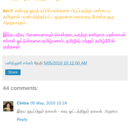
வ
ளரி என்பது ஓடித் தப்பிப்பவர்களை பிடிப்பதற்கு பண்டைய
தமிழரால் பயன்படுத்தப்பட்ட ஒருவகை வளைதடி போன்ற ஒரு
ஆயுதமாகும் .
இ
ந்த பதிவு அனைவரையும் சென்றடைவதற்கு எளிதாக மறக்காமல்
உங்கள் ஓட்டுக்களை தமிழ்மணம், தமிழிஷ் மற்றும் தமிழ்10-ல்
குத்தவும்.
பனித்துளி சங்கர்
தேதி
5/05/2010 10:12:00 AM
Share
44 comments:
Chitra
05 May, 2010 10:24
இதய துடிப்பிலும் தகவல் - கரடி ஓட்டத்திலும் தகவல். அருமை.
Reply