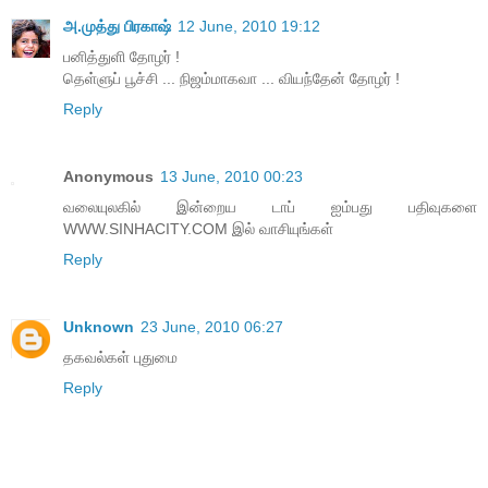
அ.முத்து பிரகாஷ்
12 June, 2010 19:12
பனித்துளி தோழர் !
தெள்ளுப் பூச்சி ... நிஜம்மாகவா ... வியந்தேன் தோழர் !
Reply
Anonymous
13 June, 2010 00:23
வலையுலகில் இன்றைய டாப் ஐம்பது பதிவுகளை
WWW.SINHACITY.COM இல் வாசியுங்கள்
Reply
Unknown
23 June, 2010 06:27
த‌க‌வ‌ல்க‌ள் புதுமை
Reply