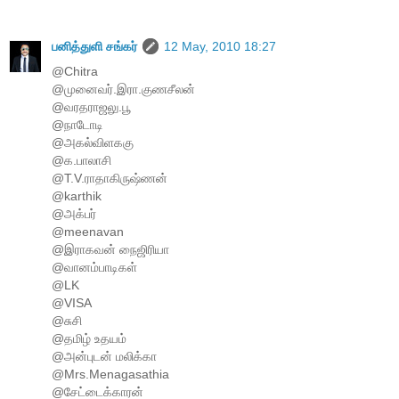
பனித்துளி சங்கர்
12 May, 2010 18:27
@Chitra
@முனைவர்.இரா.குணசீலன்
@வரதராஜலு.பூ
@நாடோடி
@அகல்விளககு
@க.பாலாசி
@T.V.ராதாகிருஷ்ணன்
@karthik
@அக்பர்
@meenavan
@இராகவன் நைஜிரியா
@வானம்பாடிகள்
@LK
@VISA
@சுசி
@தமிழ் உதயம்
@அன்புடன் மலிக்கா
@Mrs.Menagasathia
@சேட்டைக்காரன்