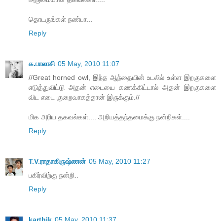
தொடருங்கள் நண்பா...
Reply
க.பாலாசி
05 May, 2010 11:07
//Great horned owl, இந்த ஆந்தையின் உடலில் உள்ள இறகுகளை
எடுத்துவிட்டு அதன் எடையை கணக்கிட்டால் அதன் இறகுகளை
விட எடை குறைவாகத்தான் இருக்கும்.//
மிக அரிய தகவல்கள்.... அறியத்தந்தமைக்கு நன்றிகள்....
Reply
T.V.ராதாகிருஷ்ணன்
05 May, 2010 11:27
ப‌கிர்விற்கு ந‌ன்றி..
Reply
karthik
05 May, 2010 11:37