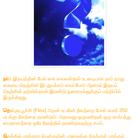
நா
ம் இதயத்தின் மேல் கை வைஎன்றால் உடனடியாக நாம் நமது
கையை நெஞ்சின் இடதுபக்கம் வைப்போம் ஆனால் இதயம்
நெஞ்சின் நடுவில்தான் இரண்டு நுரைஈரல்லுக்கும் மத்தியில்
இருக்கிறது.
தெ
ள்ளு பூச்சி (Flea) அதன் உடலின் நீளத்தை போல் சுமார் 350
மடங்கு நீளத்தை தாண்டும். அதாவது ஒருமனிதன் ஒரு கால்பந்து
மைதானத்தை ஒரே நேரத்தில் தாண்டுவதற்கு சமம்.
நி
லத்தில் பறக்காத பென்குயின் பறவைக்கு நீருக்குள் பறக்கும்