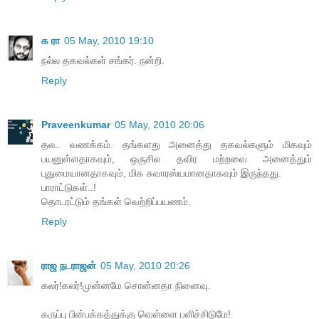
க ரா
05 May, 2010 19:10
நல்ல தகவல்கள் சங்கர். நன்றி.
Reply
Praveenkumar
05 May, 2010 20:06
தல.. வணக்கம். தங்களது அனைத்து தகவல்களும் மிகவும்
பயனுள்ளதாகவும், ஒருசில தவிர மற்றவை அனைத்தும்
புதுமையானதாகவும், மிக சுவாரஸ்யமானதாகவும் இருந்தது.
பாராட்டுகள்..!
தொடரட்டும் தங்கள் வெற்றிப்பயணம்.
Reply
ராஜ நடராஜன்
05 May, 2010 20:26
கலர்!கலர்!முன்னமே சொன்னதா நினைவு.
கருப்பு பின்பக்கத்துக்கு வெள்ளை பளிச்சிடுமே!