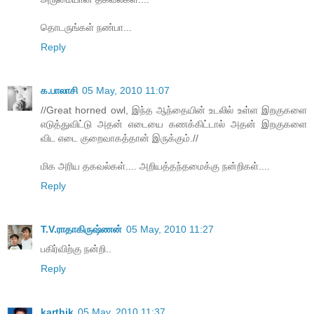
தொடருங்கள் நண்பா...
Reply
க.பாலாசி
05 May, 2010 11:07
//Great horned owl, இந்த ஆந்தையின் உடலில் உள்ள இறகுகளை
எடுத்துவிட்டு அதன் எடையை கணக்கிட்டால் அதன் இறகுகளை
விட எடை குறைவாகத்தான் இருக்கும்.//
மிக அரிய தகவல்கள்.... அறியத்தந்தமைக்கு நன்றிகள்....
Reply
T.V.ராதாகிருஷ்ணன்
05 May, 2010 11:27
ப‌கிர்விற்கு ந‌ன்றி..
Reply
karthik
05 May, 2010 11:37