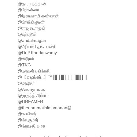
@தாராபுரத்தான்
@பிரசன்னா
@இராமசாமி கண்ணன்
@பிரவின்குமார்
@ராஜ நடராஜன்
@ஷர்புதீன்
@andalmagan
@அப்பாவி தங்கமணி
@Dr.P.Kandaswamy
@ஸ்ரீராம்
@TKG
@புலவன் புலிகேசி
@【♫ஷங்கர்..】™║▌│█│║││█║▌║
@அஷீதா
@Anonymous
@முகுந்த் அம்மா
@DREAMER
@thenammailakshmanan@
@கமலேஷ்
@சே.குமார்
@கோமதி அரசு