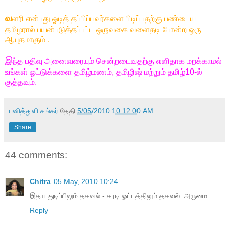
வ
ளரி என்பது ஓடித் தப்பிப்பவர்களை பிடிப்பதற்கு பண்டைய
தமிழரால் பயன்படுத்தப்பட்ட ஒருவகை வளைதடி போன்ற ஒரு
ஆயுதமாகும் .
இ
ந்த பதிவு அனைவரையும் சென்றடைவதற்கு எளிதாக மறக்காமல்
உங்கள் ஓட்டுக்களை தமிழ்மணம், தமிழிஷ் மற்றும் தமிழ்10-ல்
குத்தவும்.
பனித்துளி சங்கர்
தேதி
5/05/2010 10:12:00 AM
Share
44 comments:
Chitra
05 May, 2010 10:24
இதய துடிப்பிலும் தகவல் - கரடி ஓட்டத்திலும் தகவல். அருமை.
Reply