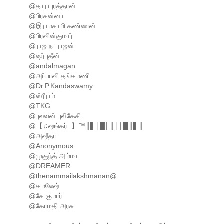
@தாராபுரத்தான்
@பிரசன்னா
@இராமசாமி கண்ணன்
@பிரவின்குமார்
@ராஜ நடராஜன்
@ஷர்புதீன்
@andalmagan
@அப்பாவி தங்கமணி
@Dr.P.Kandaswamy
@ஸ்ரீராம்
@TKG
@புலவன் புலிகேசி
@【♫ஷங்கர்..】™║▌│█│║││█║▌║
@அஷீதா
@Anonymous
@முகுந்த் அம்மா
@DREAMER
@thenammailakshmanan@
@கமலேஷ்
@சே.குமார்
@கோமதி அரசு