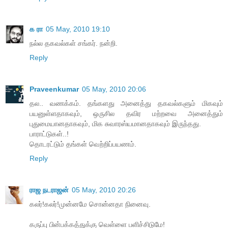
க ரா
05 May, 2010 19:10
நல்ல தகவல்கள் சங்கர். நன்றி.
Reply
Praveenkumar
05 May, 2010 20:06
தல.. வணக்கம். தங்களது அனைத்து தகவல்களும் மிகவும்
பயனுள்ளதாகவும், ஒருசில தவிர மற்றவை அனைத்தும்
புதுமையானதாகவும், மிக சுவாரஸ்யமானதாகவும் இருந்தது.
பாராட்டுகள்..!
தொடரட்டும் தங்கள் வெற்றிப்பயணம்.
Reply
ராஜ நடராஜன்
05 May, 2010 20:26
கலர்!கலர்!முன்னமே சொன்னதா நினைவு.
கருப்பு பின்பக்கத்துக்கு வெள்ளை பளிச்சிடுமே!