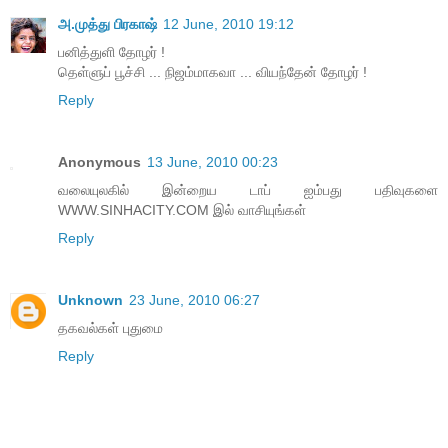
அ.முத்து பிரகாஷ்
12 June, 2010 19:12
பனித்துளி தோழர் !
தெள்ளுப் பூச்சி ... நிஜம்மாகவா ... வியந்தேன் தோழர் !
Reply
Anonymous
13 June, 2010 00:23
வலையுலகில் இன்றைய டாப் ஐம்பது பதிவுகளை
WWW.SINHACITY.COM இல் வாசியுங்கள்
Reply
Unknown
23 June, 2010 06:27
த‌க‌வ‌ல்க‌ள் புதுமை
Reply