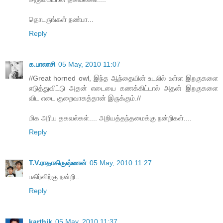
தொடருங்கள் நண்பா...
Reply
க.பாலாசி
05 May, 2010 11:07
//Great horned owl, இந்த ஆந்தையின் உடலில் உள்ள இறகுகளை
எடுத்துவிட்டு அதன் எடையை கணக்கிட்டால் அதன் இறகுகளை
விட எடை குறைவாகத்தான் இருக்கும்.//
மிக அரிய தகவல்கள்.... அறியத்தந்தமைக்கு நன்றிகள்....
Reply
T.V.ராதாகிருஷ்ணன்
05 May, 2010 11:27
ப‌கிர்விற்கு ந‌ன்றி..
Reply
karthik
05 May, 2010 11:37