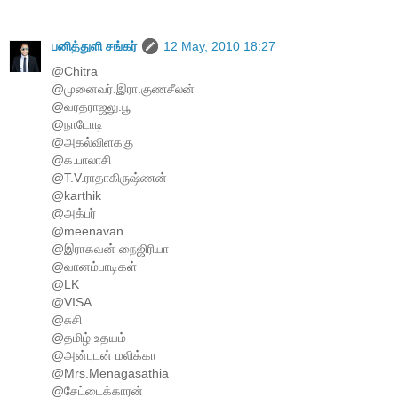
பனித்துளி சங்கர்
12 May, 2010 18:27
@Chitra
@முனைவர்.இரா.குணசீலன்
@வரதராஜலு.பூ
@நாடோடி
@அகல்விளககு
@க.பாலாசி
@T.V.ராதாகிருஷ்ணன்
@karthik
@அக்பர்
@meenavan
@இராகவன் நைஜிரியா
@வானம்பாடிகள்
@LK
@VISA
@சுசி
@தமிழ் உதயம்
@அன்புடன் மலிக்கா
@Mrs.Menagasathia
@சேட்டைக்காரன்