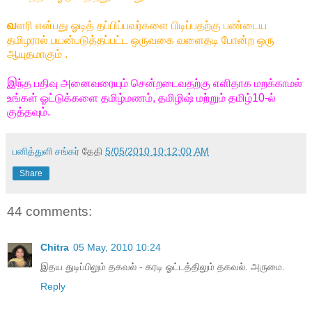
வ
ளரி என்பது ஓடித் தப்பிப்பவர்களை பிடிப்பதற்கு பண்டைய
தமிழரால் பயன்படுத்தப்பட்ட ஒருவகை வளைதடி போன்ற ஒரு
ஆயுதமாகும் .
இ
ந்த பதிவு அனைவரையும் சென்றடைவதற்கு எளிதாக மறக்காமல்
உங்கள் ஓட்டுக்களை தமிழ்மணம், தமிழிஷ் மற்றும் தமிழ்10-ல்
குத்தவும்.
பனித்துளி சங்கர்
தேதி
5/05/2010 10:12:00 AM
Share
44 comments:
Chitra
05 May, 2010 10:24
இதய துடிப்பிலும் தகவல் - கரடி ஓட்டத்திலும் தகவல். அருமை.
Reply