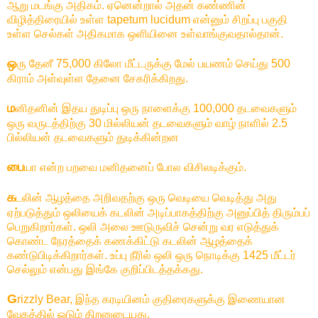
ஆறு மடங்கு அதிகம். ஏனென்றால் அதன் கண்ணின்
விழித்திரையில் உள்ள tapetum lucidum என்னும் சிறப்பு பகுதி
உள்ள செல்கள் அதிகமாக ஒளியினை உள்வாங்குவதால்தான்.
ஒ
ரு தேனீ 75,000 கிலோ மீட்டருக்கு மேல் பயணம் செய்து 500
கிராம் அள்வுள்ள தேனை சேகரிக்கிறது.
ம
னிதனின் இதய துடிப்பு ஒரு நாளைக்கு 100,000 தடவைகளும்
ஒரு வருடத்திற்கு 30 மில்லியன் தடவைகளும் வாழ் நாளில் 2.5
பில்லியன் தடவைகளும் துடிக்கின்றன
பை
யா என்ற பறவை மனிதனைப் போல விசிலடிக்கும்.
க
டலின் ஆழத்தை அறிவதற்கு ஒரு வெடியை வெடித்து அது
ஏற்படுத்தும் ஒலியைக் கடலின் அடிப்பாகத்திற்கு அனுப்பித் திரும்பப்
பெறுகிறார்கள். ஒலி அலை ஊடுருவிச் சென்று வர எடுத்துக்
கொண்ட நேரத்தைக் கணக்கிட்டு கடலின் ஆழத்தைக்
கண்டுபிடிக்கிறார்கள். உப்பு நீரில் ஒலி ஒரு நொடிக்கு 1425 மீட்டர்
செல்லும் என்பது இங்கே குறிப்பிடத்தக்கது.
G
rizzly Bear, இந்த கரடியினம் குதிரைகளுக்கு இணையான
வேகத்தில் ஓடும் திறனுடையது.