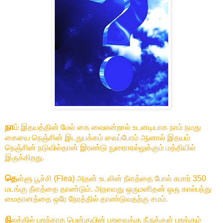
நா
ம் இதயத்தின் மேல் கை வைஎன்றால் உடனடியாக நாம் நமது
கையை நெஞ்சின் இடதுபக்கம் வைப்போம் ஆனால் இதயம்
நெஞ்சின் நடுவில்தான் இரண்டு நுரைஈரல்லுக்கும் மத்தியில்
இருக்கிறது.
தெ
ள்ளு பூச்சி (Flea) அதன் உடலின் நீளத்தை போல் சுமார் 350
மடங்கு நீளத்தை தாண்டும். அதாவது ஒருமனிதன் ஒரு கால்பந்து
மைதானத்தை ஒரே நேரத்தில் தாண்டுவதற்கு சமம்.
நி
லத்தில் பறக்காத பென்குயின் பறவைக்கு நீருக்குள் பறக்கும்