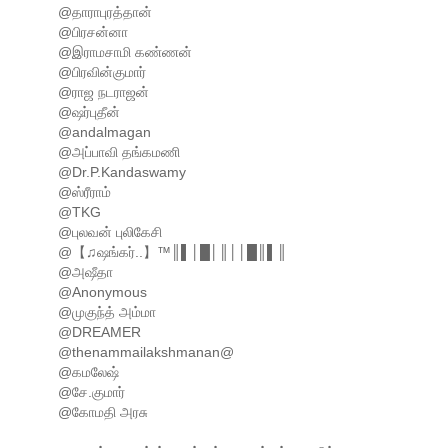
@தாராபுரத்தான்
@பிரசன்னா
@இராமசாமி கண்ணன்
@பிரவின்குமார்
@ராஜ நடராஜன்
@ஷர்புதீன்
@andalmagan
@அப்பாவி தங்கமணி
@Dr.P.Kandaswamy
@ஸ்ரீராம்
@TKG
@புலவன் புலிகேசி
@【♫ஷங்கர்..】™║▌│█│║││█║▌║
@அஷீதா
@Anonymous
@முகுந்த் அம்மா
@DREAMER
@thenammailakshmanan@
@கமலேஷ்
@சே.குமார்
@கோமதி அரசு