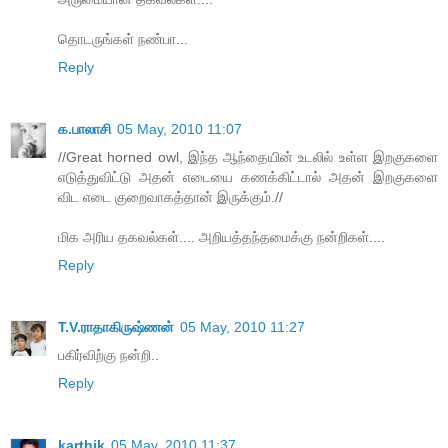
தொடருங்கள் நண்பா...
Reply
க.பாலாசி
05 May, 2010 11:07
//Great horned owl, இந்த ஆந்தையின் உடலில் உள்ள இறகுகளை
எடுத்துவிட்டு அதன் எடையை கணக்கிட்டால் அதன் இறகுகளை
விட எடை குறைவாகத்தான் இருக்கும்.//
மிக அரிய தகவல்கள்.... அறியத்தந்தமைக்கு நன்றிகள்....
Reply
T.V.ராதாகிருஷ்ணன்
05 May, 2010 11:27
ப‌கிர்விற்கு ந‌ன்றி..
Reply
karthik
05 May, 2010 11:37