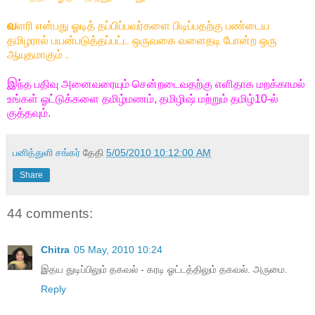
வ
ளரி என்பது ஓடித் தப்பிப்பவர்களை பிடிப்பதற்கு பண்டைய
தமிழரால் பயன்படுத்தப்பட்ட ஒருவகை வளைதடி போன்ற ஒரு
ஆயுதமாகும் .
இ
ந்த பதிவு அனைவரையும் சென்றடைவதற்கு எளிதாக மறக்காமல்
உங்கள் ஓட்டுக்களை தமிழ்மணம், தமிழிஷ் மற்றும் தமிழ்10-ல்
குத்தவும்.
பனித்துளி சங்கர்
தேதி
5/05/2010 10:12:00 AM
Share
44 comments:
Chitra
05 May, 2010 10:24
இதய துடிப்பிலும் தகவல் - கரடி ஓட்டத்திலும் தகவல். அருமை.
Reply