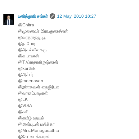
பனித்துளி சங்கர்
12 May, 2010 18:27
@Chitra
@முனைவர்.இரா.குணசீலன்
@வரதராஜலு.பூ
@நாடோடி
@அகல்விளககு
@க.பாலாசி
@T.V.ராதாகிருஷ்ணன்
@karthik
@அக்பர்
@meenavan
@இராகவன் நைஜிரியா
@வானம்பாடிகள்
@LK
@VISA
@சுசி
@தமிழ் உதயம்
@அன்புடன் மலிக்கா
@Mrs.Menagasathia
@சேட்டைக்காரன்