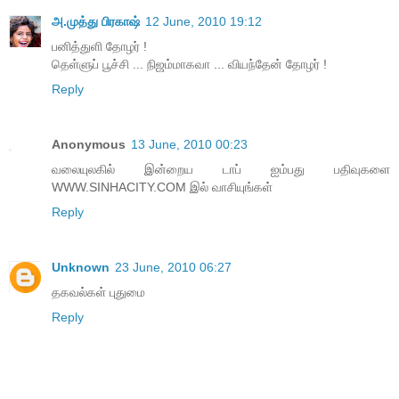
அ.முத்து பிரகாஷ்
12 June, 2010 19:12
பனித்துளி தோழர் !
தெள்ளுப் பூச்சி ... நிஜம்மாகவா ... வியந்தேன் தோழர் !
Reply
Anonymous
13 June, 2010 00:23
வலையுலகில் இன்றைய டாப் ஐம்பது பதிவுகளை
WWW.SINHACITY.COM இல் வாசியுங்கள்
Reply
Unknown
23 June, 2010 06:27
த‌க‌வ‌ல்க‌ள் புதுமை
Reply