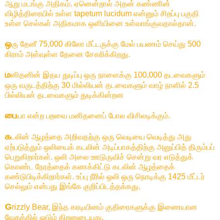
ஆறு மடங்கு அதிகம். ஏனென்றால் அதன் கண்ணின்
விழித்திரையில் உள்ள tapetum lucidum என்னும் சிறப்பு பகுதி
உள்ள செல்கள் அதிகமாக ஒளியினை உள்வாங்குவதால்தான்.
ஒ
ரு தேனீ 75,000 கிலோ மீட்டருக்கு மேல் பயணம் செய்து 500
கிராம் அள்வுள்ள தேனை சேகரிக்கிறது.
ம
னிதனின் இதய துடிப்பு ஒரு நாளைக்கு 100,000 தடவைகளும்
ஒரு வருடத்திற்கு 30 மில்லியன் தடவைகளும் வாழ் நாளில் 2.5
பில்லியன் தடவைகளும் துடிக்கின்றன
பை
யா என்ற பறவை மனிதனைப் போல விசிலடிக்கும்.
க
டலின் ஆழத்தை அறிவதற்கு ஒரு வெடியை வெடித்து அது
ஏற்படுத்தும் ஒலியைக் கடலின் அடிப்பாகத்திற்கு அனுப்பித் திரும்பப்
பெறுகிறார்கள். ஒலி அலை ஊடுருவிச் சென்று வர எடுத்துக்
கொண்ட நேரத்தைக் கணக்கிட்டு கடலின் ஆழத்தைக்
கண்டுபிடிக்கிறார்கள். உப்பு நீரில் ஒலி ஒரு நொடிக்கு 1425 மீட்டர்
செல்லும் என்பது இங்கே குறிப்பிடத்தக்கது.
G
rizzly Bear, இந்த கரடியினம் குதிரைகளுக்கு இணையான
வேகத்தில் ஓடும் திறனுடையது.