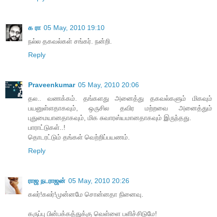
க ரா
05 May, 2010 19:10
நல்ல தகவல்கள் சங்கர். நன்றி.
Reply
Praveenkumar
05 May, 2010 20:06
தல.. வணக்கம். தங்களது அனைத்து தகவல்களும் மிகவும்
பயனுள்ளதாகவும், ஒருசில தவிர மற்றவை அனைத்தும்
புதுமையானதாகவும், மிக சுவாரஸ்யமானதாகவும் இருந்தது.
பாராட்டுகள்..!
தொடரட்டும் தங்கள் வெற்றிப்பயணம்.
Reply
ராஜ நடராஜன்
05 May, 2010 20:26
கலர்!கலர்!முன்னமே சொன்னதா நினைவு.
கருப்பு பின்பக்கத்துக்கு வெள்ளை பளிச்சிடுமே!