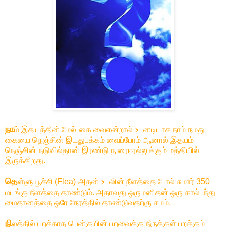
நா
ம் இதயத்தின் மேல் கை வைஎன்றால் உடனடியாக நாம் நமது
கையை நெஞ்சின் இடதுபக்கம் வைப்போம் ஆனால் இதயம்
நெஞ்சின் நடுவில்தான் இரண்டு நுரைஈரல்லுக்கும் மத்தியில்
இருக்கிறது.
தெ
ள்ளு பூச்சி (Flea) அதன் உடலின் நீளத்தை போல் சுமார் 350
மடங்கு நீளத்தை தாண்டும். அதாவது ஒருமனிதன் ஒரு கால்பந்து
மைதானத்தை ஒரே நேரத்தில் தாண்டுவதற்கு சமம்.
நி
லத்தில் பறக்காத பென்குயின் பறவைக்கு நீருக்குள் பறக்கும்