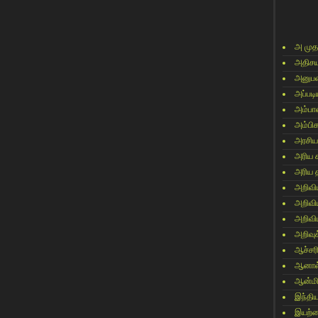
அ முத
அதிசய
அனுபவ
அப்படி
அம்பா
அம்பி
அரசிய
அரிய 
அரிய 
அறிவி
அறிவி
அறிவி
அறிவுக
ஆச்சர
ஆனால
ஆன்மி
இந்தி
இயற்