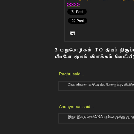
>>>>
3 மறுமொழிகள் TO திடீர் திருப
வீடியோ மூலம் விளக்கம் வெளியீட
Raghu
said...
அவ‌ர் ச‌ரியான‌ காமெடி பீஸ் போல‌ருக்கு, விட்டுத
Anonymous said...
இதுல இவரு ரொம்ம்ம்ப்ப்ப நல்லவருன்னு குமுதம்