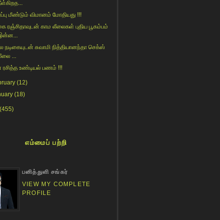
ீள்கிறத...
ரப்பு மீண்டும் விமானம் மோதியது !!!
கை ரஞ்சிதாவுடன் காம லீலைகள் புதிய பூகம்பம்
இன்ன...
பல நடிகையுடன் சுவாமி நித்தியானந்தா செக்ஸ்
ீலை ...
் ரசித்த உண்டியல் பணம் !!!
bruary
(12)
nuary
(18)
(455)
எம்மைப் பற்றி
பனித்துளி சங்கர்
VIEW MY COMPLETE
PROFILE