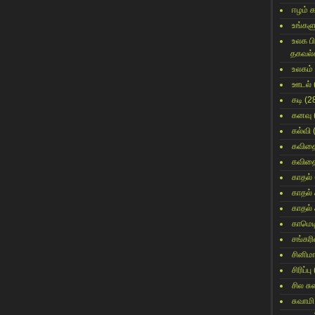
ஈழம் 
உங்களு
உலக ப
தகவல்
உலகம்
ஊடல்
கடி
(2
கனவு
கல்வி
கவித
கவித
காதல்
காதல்
காதல்
காமெட
சங்கர
சினிம
சிரிப்பு
சில ச
சுவாமி