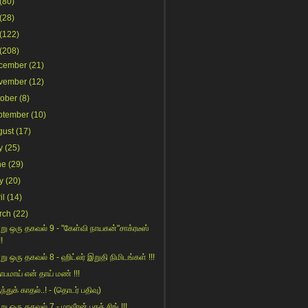
(80)
(28)
(122)
(208)
cember
(21)
vember
(12)
tober
(8)
ptember
(10)
gust
(17)
y
(25)
ne
(29)
y
(20)
il
(14)
rch
(22)
று ஒரு தகவல் 9 - "கேள்வி நாயகன்"சாக்ரடீஸ்
!!
று ஒரு தகவல் 8 - ஹிட்லர் இறுதி நிமிடங்கள் !!!
தாபமாய் என் தாய் மண் !!!
ந்துக் காதல்..! - (தொடர் பதிவு)
ு ஒரு தகவல் 7 - மாவீரன் பகத் சிங் !!!