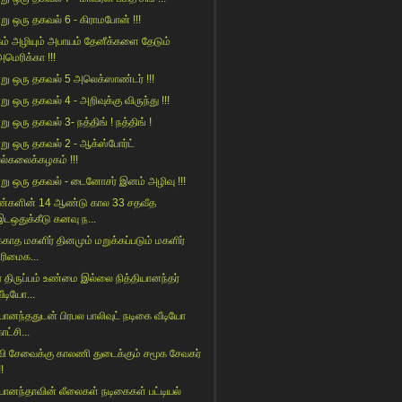
று ஒரு தகவல் 6 - கிராமபோன் !!!
ம் அழியும் அபாயம் தேனீக்களை தேடும்
அமெரிக்கா !!!
று ஒரு தகவல் 5 அலெக்ஸாண்டர் !!!
ு ஒரு தகவல் 4 - அறிவுக்கு விருந்து !!!
ு ஒரு தகவல் 3- நத்திங் ! நத்திங் !
று ஒரு தகவல் 2 - ஆக்ஸ்போர்ட்
பல்கலைக்கழகம் !!!
று ஒரு தகவல் - டைனோசர் இனம் அழிவு !!!
்களின் 14 ஆண்டு கால 33 சதவீத
இடஒதுக்கீடு கனவு ந...
்காத மகளிர் தினமும் மறுக்கப்படும் மகளிர்
உரிமைக...
ீர் திருப்பம் உண்மை இல்லை நித்தியானந்தர்
ீடியோ...
்யானந்ததுடன் பிரபல பாலிவுட் நடிகை வீடியோ
ாட்சி...
வி சேவைக்கு காலணி துடைக்கும் சமூக சேவகர்
!!
்யானந்தாவின் லீலைகள் நடிகைகள் பட்டியல்