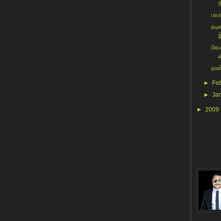
ந
பரப
நடி
பிர
ல
நான
►
Fe
►
Ja
►
2009