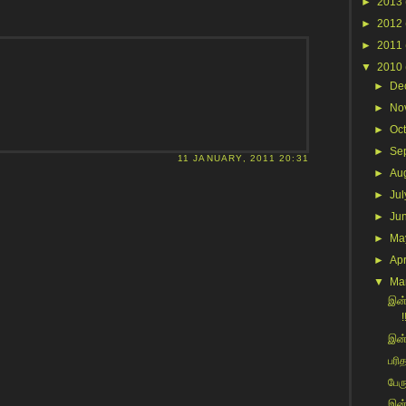
►
2013
►
2012
►
2011
▼
2010
►
De
►
No
►
Oc
►
Se
11 JANUARY, 2011 20:31
►
Au
►
Jul
►
Ju
►
Ma
►
Apr
▼
Ma
இன்
!
இன்
பரி
பேரு
இன்ற