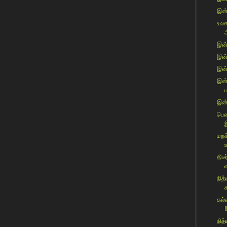
இன்
உலக
இன்
இன்ற
இன்ற
இன்
இன்
பெண
மறக
திட
வ
நித
க
கல்
!
நித