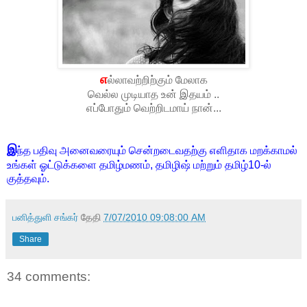
எ
ல்லாவற்றிற்கும் மேலாக
வெல்ல முடியாத உன் இதயம் ..
எப்போதும் வெற்றிடமாய் நான்...
இ
ந்த பதிவு அனைவரையும் சென்றடைவதற்கு எளிதாக மறக்காமல்
உங்கள் ஓட்டுக்களை தமிழ்மணம், தமிழிஷ் மற்றும் தமிழ்10-ல்
குத்தவும்.
பனித்துளி சங்கர்
தேதி
7/07/2010 09:08:00 AM
Share
34 comments: