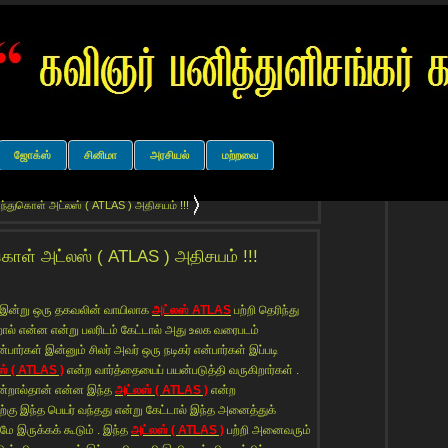
ஜோக்ஸ்
சினிமா
அரசியல்
மற்றவை
ந்துகொள் அட்லஸ் ( ATLAS ) அதிசயம் !!!
கொள் அட்லஸ் ( ATLAS ) அதிசயம் !!!
 இன்று ஒரு தகவலின் வாயிலாக
அட்லஸ் ATLAS
பற்றி தெரிந்து
் என்ன என்று பலரிடம் கேட்டால் அது உலக வரைபடம்
்பார்கள் இன்னும் சிலர் அவர் ஒரு நடிகர் என்பார்கள் இப்படி
ஸ் ( ATLAS )
என்ற வார்த்தையைப் பயன்படுத்தி வருகிறார்கள் .
்றால்தான் என்ன இந்த
அட்லஸ் ( ATLAS )
என்ற
ற்கு இந்த பெயர் வந்தது என்று கேட்டால் இந்த அனைத்துக்
மே இருக்கக் கூடும் . இந்த
அட்லஸ் ( ATLAS )
பற்றி அனைவரும்