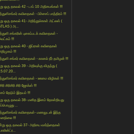
று ஒரு தகவல் 42 - டாப் 10 அதிசயங்கள் !!!
்துளிசங்கர் கவிதைகள் - பிச்சைப் பாத்திரம் !!!
று ஒரு தகவல் 41- அறிந்துகொள் அட்லஸ் (
ATLAS ) அ...
த்துளி சங்கரின் புகைப்படக் கவிதைகள் -
ெட்கம் !!!
று ஒரு தகவல் 40 - ஜிப்ரான் கவிதைகள்
றிமுகம் !!!
த்துளி சங்கர் கவிதைகள் - கானல் நீர் தமிழன் !!!
று ஒரு தகவல் 39 - அறிவுக்கு விருந்து (
15.07.20...
த்துளிசங்கர் கவிதைகள் - ஊமை விழிகள் !!!
 சிரி சிரிசிரி சிரி ஜோக்ஸ் !!!
ாசம் தேடும் இதயம் !!!
று ஒரு தகவல் 38- மனித இனம் தோன்றியது
ப்பொழுது ...
த்துளிசங்கர் கவிதைகள்- மணலுடன் இந்த
மனநிலை !!!
ன்று ஒரு தகவல் 37- அதிசய வார்த்தைகள்
பாலின்ட்ர...