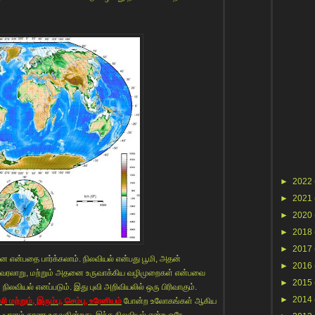
►
2022
►
2021
►
2020
►
2018
►
2017
்ன என்பதை பார்க்கலாம். நிலவியல் என்பது பூமி, அதன்
►
2016
ள், வரலாறு, மற்றும் அதனை உருவாக்கிய வழிமுறைகள் என்பவை
►
2015
லவியல் எனப்படும். இது புவி அறிவியலில் ஒரு பிரிவாகும்.
►
2014
ரி மற்றும், இரும்பு, செம்பு, உரேனியம்
போன்ற உலோகங்கள் ஆகிய
ாளம் காண உதவுகின்றது. இந்த நிலவியல் என்ற ஒரே