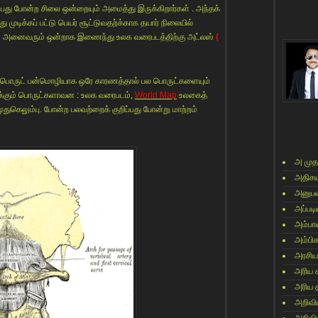
ற்பது போன்ற சிலை ஒன்றையும் அமைத்து இருக்கிறார்கள் . அந்தக்
 முடிக்கப் பட்டு பெயர் சூட்டுவதற்க்காக தயார் நிலையில்
ர்கள் அனைவரும் ஒன்றாக இணைந்து உலக வரைபடத்திற்கு அட்லஸ்
(
ருபொருட் பன்மொழியாக ஒரே காரணத்தால் பல பொருட்களையும்
ுறிக்கும் பொருட்களாவன : உலக வரைபடம்,
World Map
உலகைத்
முதுகெலும்பு. போன்ற பலவற்றைக் குறிப்பது போன்று மாற்றம்
அ முத
அதிசய
அனுபவ
அப்படி
அம்பா
அம்பி
அரசிய
அரிய 
அரிய 
அறிவி