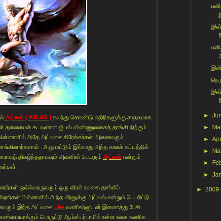
பனி
இன்
!
பனி
3
இன்
நெரு
இன்
!
►
Ju
ல்
அட்லஸ்
( ATLAS )
கலந்து கொண்டு எதிரிகளுக்கு சாதகமாக
ன் தலைமைக் கடவுளான ஜீயஸ் விண்ணுலகைத் தாங்கி நிற்கும்
►
Ma
 பின்னாளில் அதே அட்லசை கிரேக்கர்கள் அனைவரும்
►
Apr
ங்கினார்களாம் . அது மட்டும் இல்லாது அந்த காலக் கட்டத்தில்
►
Ma
னராகத் திகழ்ந்ததாகவும் அவனின் பெயரும்
அட்லஸ்
என்றும்
►
Fe
ார்கள் .
►
Ja
காரர்கள் ஒவ்வொருவரும் ஒரு வீரன் உலகை தாங்கிப்
►
2009
றார்கள் பின்னாளில் அந்த வீரனுக்கு அட்லஸ் என்றும் பெயரிட்டு
னைவரும் இந்த அட்லசை
டச்சு
வணிகர்ளுடன் இணைத்து பேசி
றை உண்மையாக்கும் பொருட்டு ஆம்ஸ்டர்டாமில் உள்ள உலக வணிக