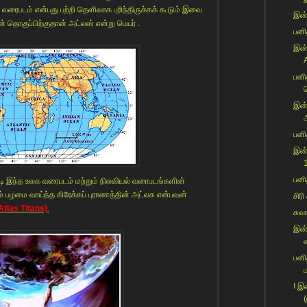
ரைபடம் என்பது பற்றி தெளிவாக புரிந்திருக்கக் கூடும் இவை
இன்
தொகுப்பிற்குதான் அட்லஸ் என்று பெயர் .
பனித
இன்
பனி
வ
இன்
அ
பனி
இன்
பனி
படி இந்த உலக வரைபடம் மற்றும் நிலவியல் வரைபடங்களின்
வும் பழமை வாய்ந்த கிரேக்கப் புராணத்தின் அட்லசு என்பவன்
சிரி
Atlas Titans).
சுவ
இன்
எ
பனி
! இ
(