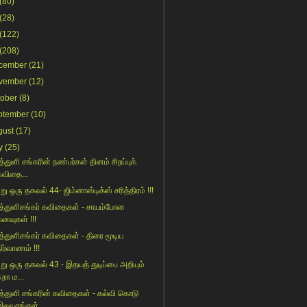
(80)
(28)
(122)
(208)
cember
(21)
vember
(12)
tober
(8)
ptember
(10)
gust
(17)
y
(25)
்துளி சங்கரின் நண்பர்கள் தினம் சிறப்புக்
கவிதை...
ு ஒரு தகவல் 44- ஜிம்னாஸ்டிக்ஸ் சரித்திரம் !!!
த்துளிசங்கர் கவிதைகள் - சாயம்போன
கனவுகள் !!!
த்துளிசங்கர் கவிதைகள் - திரை மூடிய
ிர்வாணம் !!!
று ஒரு தகவல் 43 - இதயத் துடிப்பை அறியும்
ுறா ம...
த்துளி சங்கரின் கவிதைகள் - கல்வி கொடு
இலவசங்கள்...