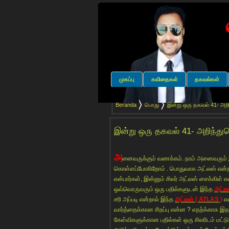
முகப்பு
கவிதைகள்
தகவல்கள்
Beranda
பொது
இன்று ஒரு தகவல் 41- அறி
இன்று ஒரு தகவல் 41- அறிந்து
அ
னைவருக்கும் வணக்கம். நாம் அனைவரும்
கொள்ளப்போகிறோம் . பொதுவாக அட்லஸ் என்றால
என்பார்கள், இன்னும் சிலர் அட்லஸ் சைக்கிள் என
ஒவ்வொருவரும் ஒரு பதில்களுடன் இந்த
அட்ல
சரி அப்படி என்றால் இந்த
அட்லஸ் ( ATLAS )
என
வார்த்தைக்கான சிறப்பு என்ன ? எதற்க்காக இத
கேள்விகளுக்கான பதில்கள் ஒரு சிலரிடம் மட்டு