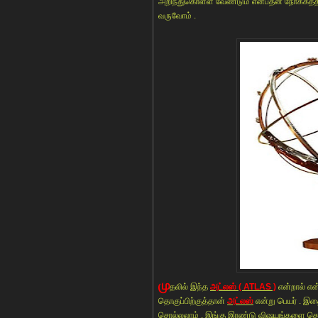
அறிந்துகொள்ள வேண்டும் என்பதன் நோக்கத்தின
வருவோம் .
மு
தலில் இந்த
அட்லஸ் ( ATLAS )
என்றால் என
தொகுப்பிற்குத்தான்
அட்லஸ்
என்று பெயர் . இ
சொல்லலாம் . இங்கு இரண்டு விஷயங்களை தெ