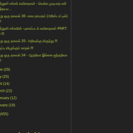
த்துளி சங்கர் கவிதைகள் - வெல்ல முடியாத உன்
இதயம...
று ஒரு தகவல் 36- கால தாமதம் (அரிஸ்டாட்டில்)
!!
த்துளி சங்கரின் -புகைப்படக் கவிதைகள்-PART
 !!!
று ஒரு தகவல் 35- அறிவுக்கு விருந்து !!!
ப்பு விழுங்கும் காதல் !!!
று ஒரு தகவல் 34 - ஆறறிவா இல்லை ஐந்தறிவா
!!
ne
(29)
y
(20)
il
(14)
rch
(22)
bruary
(12)
nuary
(18)
(455)