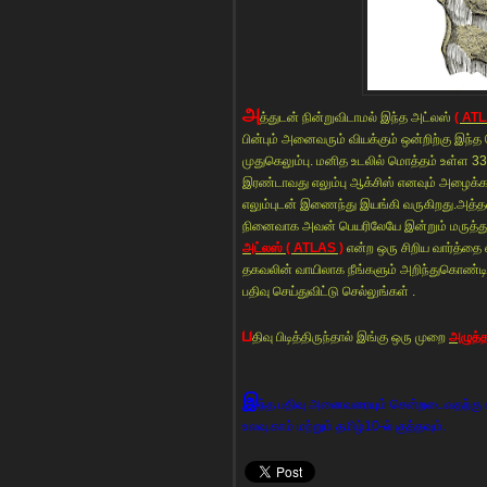
அ
த்துடன் நின்றுவிடாமல் இந்த அட்லஸ்
( ATL
பின்பும் அனைவரும் வியக்கும் ஒன்றிற்கு இந்த ப
முதுகெலும்பு. மனித உடலில் மொத்தம் உள்ள 33
இரண்டாவது எலும்பு ஆக்சிஸ் எனவும் அழைக்க
எலும்புடன் இணைந்து இயங்கி வருகிறது.அத்தகை
நினைவாக அவன் பெயரிலேயே இன்றும் மருத்துவ
அட்லஸ் ( ATLAS )
என்ற ஒரு சிறிய வார்த்தை
தகவலின் வாயிலாக நீங்களும் அறிந்துகொண்டிரு
பதிவு செய்துவிட்டு செல்லுங்கள் .
ப
திவு பிடித்திருந்தால் இங்கு ஒரு முறை
அழுத்த
இ
ந்த பதிவு அனைவரையும் சென்றடைவதற்கு எ
உலவு.காம் மற்றும் தமிழ்10-ல் குத்தவும்.