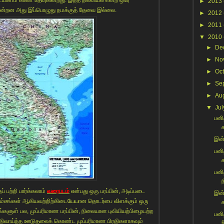
►
2013
க்கின்றன அது இப்பொழுது நமக்குத் தேவை இல்லை.
►
2012
►
2011
▼
2010
►
De
►
No
►
Oc
►
Se
►
Au
▼
Jul
பனித
இன்ற
பனி
பனி
ந
 பற்றி பார்க்கலாம்
வரைபடம்
என்பது ஒரு பரப்பின், அடிப்படை
இன்
ப்பம்சங்கள் ஆகியவற்றிற்கிடையேயான தொடர்பை விளக்கும் ஒரு
ச
களுள் பல, முப்பரிமாண பரப்பின், நிலையான புவியியற்பிழையற்ற
பனி
க்திவாய்ந்த ஊடுதலைக் கொண்ட முப்பரிமாண பிரதிகளாகவும்