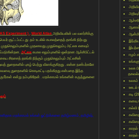
அறிவி
அறிவி
அறிவுக
ஆச்சர
ஆனால
AS Experiment ) ,
World Atlas
அறிவியலின் பல வளர்சிக்கு
ஆன்மி
ெயர் சூட்டப்பட்டது .நம் உடலில் கபாலத்தைத் தாங்கி நிற்பது
இந்தி
 முதுகெலும்புகளில் முதலாவது முதுகெலும்பு அட்லசு எனவும்
இயற்
ப்படுகின்றன.
அட்லசு
கபால எலும்புகளில் ஒன்றான ஆக்சிபிட்டல்
ஈழம் 
ய சிரசைத் தாங்கி நிற்கும் முதுகெலும்பும் அட்லசின்
உங்களு
த் துறைகளில் புகழ் பெற்று விளங்குகிறது . என்ன நண்பர்களே
உலக ப
 எவளவு துறைகளில் கொடிகட்டி பறக்கிறது என்பதை இந்த
தகவல்
பீர்கள் என்று நம்புகிறேன் . மறக்காமல் உங்களின் கருத்துகளை
உலகம்
ஊடல்
கடி
(2
வும்
கனவு
கல்வி
கவித
ளிதாக மறக்காமல் உங்கள் ஓட்டுக்களை தமிழ்மணம், தமிழிஷ்,
கவித
காதல்
காதல்