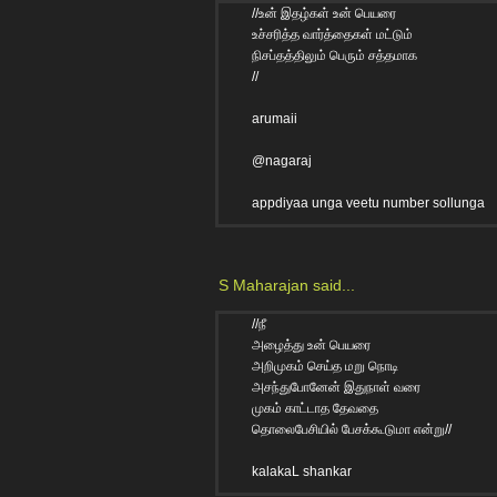
//உன் இதழ்கள் உன் பெயரை
உச்சரித்த வார்த்தைகள் மட்டும்
நிசப்தத்திலும் பெரும் சத்தமாக
//
arumaii
@nagaraj
appdiyaa unga veetu number sollunga
S Maharajan
said...
//நீ
அழைத்து உன் பெயரை
அறிமுகம் செய்த மறு நொடி
அசந்துபோனேன் இதுநாள் வரை
முகம் காட்டாத தேவதை
தொலைபேசியில் பேசக்கூடுமா என்று//
kalakaL shankar