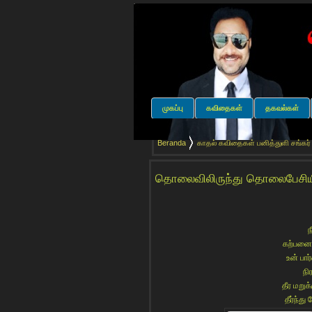
முகப்பு
கவிதைகள்
தகவல்கள்
Beranda
காதல் கவிதைகள் பனித்துளி சங்கர
தொலைவிலிருந்து தொலைபேசியி
ந
கற்பனைக
உன் பா
நி
தீர மறு
தீர்ந்த