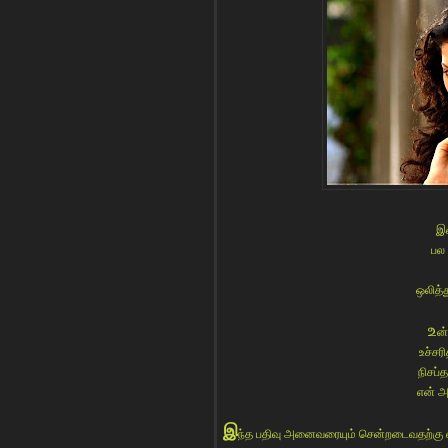
இ
பல 
ஒலித்
உ
ன
உச்சர
நிசப்த
என் அ
இ
ந்த பதிவு அனைவரையும் சென்றடைவதற்கு எ