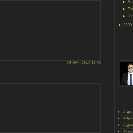
►
Ma
►
Fe
►
Ja
►
2009
25 MAY, 2010 11:43
அ முத
அதிசய
அனுபவ
அப்படி