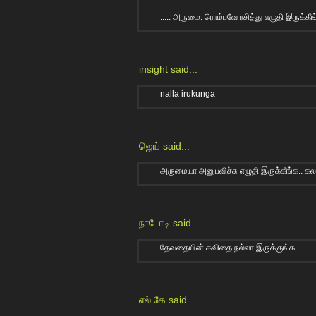
..... அருமை. ரொம்பவே ரசித்து எழுதி இருக்கீங்க
insight
said...
nalla irukunga
ஜெய்
said...
அருமையா அனுபவிச்சு எழுதி இருக்கீங்க.. கலக
நாடோடி
said...
தேவ‌தையின் க‌விதை ந‌ல்லா இருக்குங்க‌...
எல் கே
said...