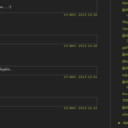
தொல
..... :-)
இன்
ப
25 MAY, 2010 10:30
சிறக
அவள
இன்
அ
25 MAY, 2010 10:40
துளி
இன்
தீர
இன்
்குங்க..
எஞ்
25 MAY, 2010 10:41
இன்
ர
பெய
TIT
இன்
25 MAY, 2010 10:42
ஏக்
►
Apr