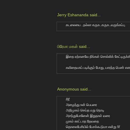
Jerry Eshananda
said...
கடலையை ..நல்லா கருக..கருக..வருங்கப்பு.
பிரேமா மகள்
said...
இதை ஏற்கனவே நீங்கள் சொல்லிக் கேட்டிருக்கி
கவிதையாய் படிக்கும் போது, யாரந்த பெண் என எதி
Anonymous said...
//நீ
அழைத்து உன் பெயரை
அறிமுகம் செய்த மறு நொடி
அசந்துபோனேன் இதுநாள் வரை
முகம் காட்டாத தேவதை
தொலைபேசியில் பேசக்கூடுமா என்று !//