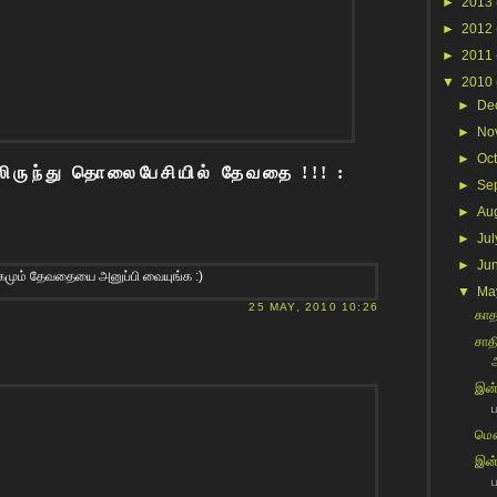
►
2013
►
2012
►
2011
▼
2010
►
De
►
No
►
Oc
ருந்து தொலைபேசியில் தேவதை !!! :
►
Se
►
Au
►
Jul
►
Ju
கமும் தேவதையை அனுப்பி வையுங்க :)
▼
Ma
25 MAY, 2010 10:26
காதல
சாத
இன்
ப
மௌன
இன்
ப