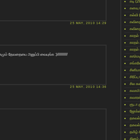
கடி
(2
கனவு
கல்வி
கவித
25 MAY, 2010 14:29
கவித
காதல்
காதல்
காதல்
ும் தேவதையை அனுப்பி வையுங்க :)///////////
காமெட
சங்கர
சினிம
சிரிப்பு
சில ச
25 MAY, 2010 14:36
சுவாமி
சுவார
சூடா க
ஜோக்ஸ
தகவல்
தகவல்
தமிழ் 
தினம்