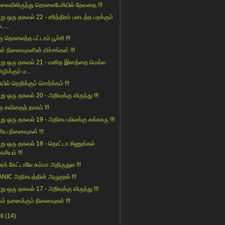
ைவிலிருந்து தொலைபேசியில் தேவதை !!!
று ஒரு தகவல் 22 - சரித்திரம் படைத்த பறக்கும்
ட...
ு தொலைத்த பட்டாம் பூச்சி !!!
் நினைவுகளின் மிச்சங்கள் !!!
று ஒரு தகவல் 21 - மனித இனத்தை மெல்ல
ழிக்கும் ம...
யில் தெறிக்கும் சொர்க்கம் !!!
று ஒரு தகவல் 20 - அறிவுக்கு விருந்து !!!
ாத கவிதைத் தாகம் !!!
று ஒரு தகவல் 19 - அதிசய விலங்கு கங்காரு !!!
சிய நினைவுகள் !!!
று ஒரு தகவல் 18 - தொட்டா சிணுங்கல்
கசியம் !!!
ரக் கேட்டாலே சும்மா அதிருதுல !!!
ANIC அதிசயத்தின் அழுகுரல் !!!
று ஒரு தகவல் 17 - அறிவுக்கு விருந்து !!!
கம் நனைக்கும் நினைவுகள் !!!
il
(14)