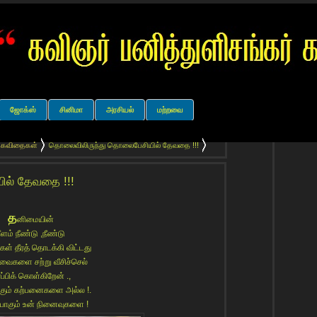
ஜோக்ஸ்
சினிமா
அரசியல்
மற்றவை
் கவிதைகள்
தொலைவிலிருந்து தொலைபேசியில் தேவதை !!!
ல் தேவதை !!!
த
னிமையின்
ீளம் நீண்டு ,நீண்டு
ள் தீரத் தொடக்கி விட்டது
ர்வைகளை சற்று வீசிச்செல்
ரப்பிக் கொள்கிறேன் .,
க்கும் கற்பனைகளை அல்ல !.
ு போகும் உன் நினைவுகளை !