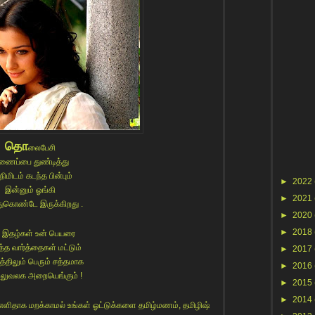
தொ
லைபேசி
ணைப்பை துண்டித்து
நிமிடம் கடந்த பின்பும்
►
2022
இன்னும் ஓங்கி
►
2021
துகொண்டே இருக்கிறது .
►
2020
►
2018
் இதழ்கள் உன் பெயரை
ித்த வார்த்தைகள் மட்டும்
►
2017
த்திலும் பெரும் சத்தமாக
►
2016
லுவலக அறையெங்கும் !
►
2015
►
2014
ளிதாக மறக்காமல் உங்கள் ஓட்டுக்களை தமிழ்மணம், தமிழிஷ்