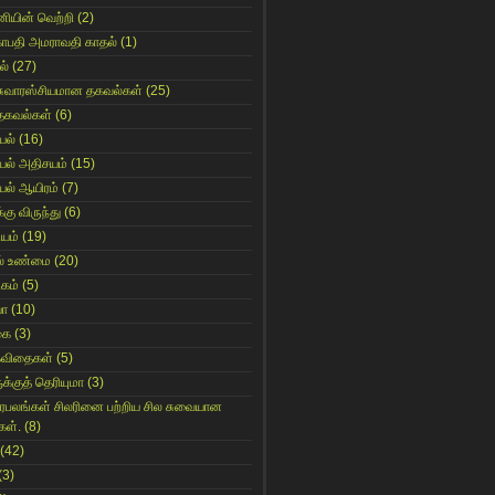
னியின் வெற்றி
(2)
காபதி அமராவதி காதல்
(1)
ல்
(27)
சுவாரஸ்சியமான தகவல்கள்
(25)
தகவல்கள்
(6)
யல்
(16)
யல் அதிசயம்
(15)
யல் ஆயிரம்
(7)
்கு விருந்து
(6)
ியம்
(19)
் உண்மை
(20)
கம்
(5)
யா
(10)
கை
(3)
கவிதைகள்
(5)
க்குத் தெரியுமா
(3)
ிரபலங்கள் சிலரினை பற்றிய சில சுவையான
கள்.
(8)
(42)
(3)