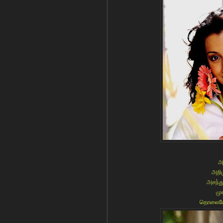
அ
அறிம
அசந்த
மு
தொலைபேசி