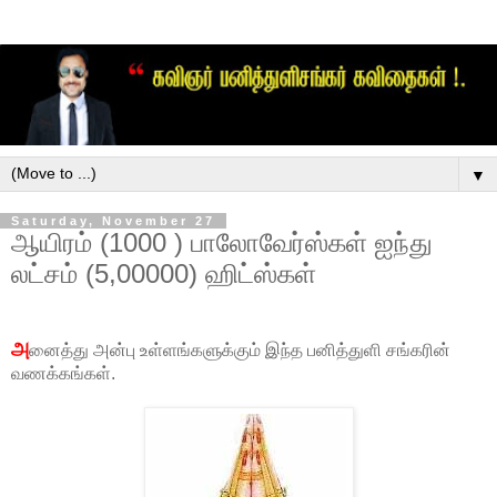
▼
Saturday, November 27
ஆயிரம் (1000 ) பாலோவேர்ஸ்கள் ஐந்து
லட்சம் (5,00000) ஹிட்ஸ்கள்
அ
னைத்து அன்பு உள்ளங்களுக்கும் இந்த பனித்துளி சங்கரின்
வணக்கங்கள்.