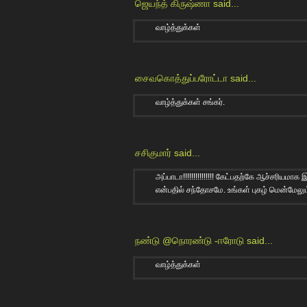
ஜெயந்த் கிருஷ்ணா
said...
வாழ்த்துக்கள்
சைவகொத்துப்பரோட்டா
said...
வாழ்த்துக்கள் சங்கர்.
சசிகுமார்
said...
அப்பாடா!!!!!!!!!!!!!!! கேட்பதற்கே ஆச்சரியமா
என்பதில் சந்தோசமே. உங்கள் புகழ் மென்மேலும
நண்டு @நொரண்டு -ஈரோடு
said...
வாழ்த்துக்கள்