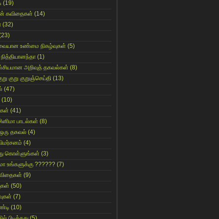
ி
(19)
ின் கவிதைகள்
(14)
ா
(32)
(23)
ுவையான உண்மை நிகழ்வுகள்
(5)
 நித்தியானந்தா
(1)
ஸ்சியமான அறிவுத் தகவல்கள்
(8)
ுறு குறு குறுஞ்செய்தி
(13)
்
(47)
(10)
கள்
(41)
சினிமா பாடல்கள்
(8)
 ஒரு தகவல்
(4)
விமர்சனம்
(4)
்து கொள்ளுங்கள்
(3)
ுமா உங்களுக்கு ??????
(7)
 கவிதைகள்
(9)
ுகள்
(50)
ுகள்
(7)
்டி
(10)
ில் பிடித்தது
(5)