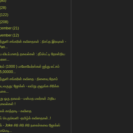
(80)
(28)
(122)
(208)
cember
(21)
vember
(12)
த்துளி சங்கரின் கவிதைகள் : நிசப்த இரவுகள் -
Pan...
ய வியப்பானத் தகவல்கள் : தீப்பெட்டி தோன்றிய
வரலா...
ரம் (1000 ) பாலோவேர்ஸ்கள் ஐந்து லட்சம்
(5,00000...
த்துளி சங்கரின் கவிதை - நினைவு தேசம்
ப்பு வருது: ஜோக்ஸ் - வயிறு குலுங்க சிரிக்க
நகை...
று ஒரு தகவல் - மன்மத மலர்கள் அறிய
தகவல்கள் !
க் காத்தாடி - கவிதை
ப் பெருவெளி -தமிழ்க் கவிதைகள்..!
் - Joke சிரி சிரி சிரி நகைச்சுவை ஜோக்ஸ்
ாமெடி...