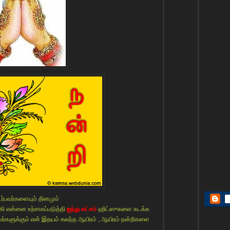
ர்பவர்களையும் தினமும்
ி என்னை உற்சாகப்படுத்தி
ஐந்து லட்சம்
ஹிட்ஸுகளை கடக்க
ர்களுக்கும் என் இதயம் கலந்த ஆயிரம் , ஆயிரம் நன்றிகளை