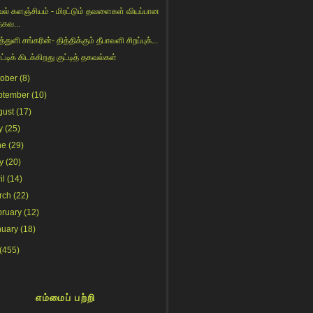
ல் களஞ்சியம் - மிரட்டும் தவளைகள் வியப்பான
தகவ...
்துளி சங்கரின்- தித்திக்கும் தீபாவளி சிறப்புக்...
்டிக் கிடக்கிறது குட்டித் தகவல்கள்
tober
(8)
ptember
(10)
gust
(17)
y
(25)
ne
(29)
y
(20)
il
(14)
rch
(22)
bruary
(12)
nuary
(18)
(455)
எம்மைப் பற்றி