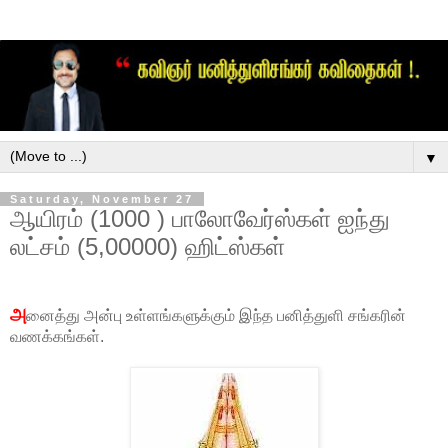
▼
Saturday, November 27
ஆயிரம் (1000 ) பாலோவேர்ஸ்கள் ஐந்து
லட்சம் (5,00000) ஹிட்ஸ்கள்
அ
னைத்து அன்பு உள்ளங்களுக்கும் இந்த பனித்துளி சங்கரின்
வணக்கங்கள்.