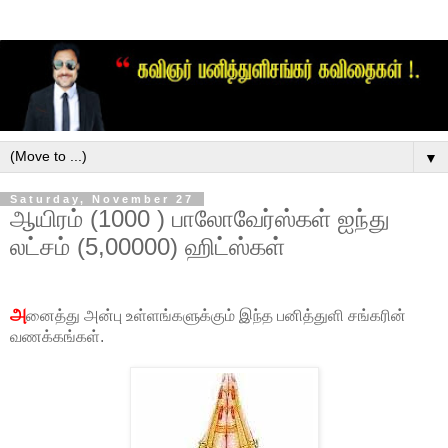
▼
Saturday, November 27
ஆயிரம் (1000 ) பாலோவேர்ஸ்கள் ஐந்து
லட்சம் (5,00000) ஹிட்ஸ்கள்
அ
னைத்து அன்பு உள்ளங்களுக்கும் இந்த பனித்துளி சங்கரின்
வணக்கங்கள்.