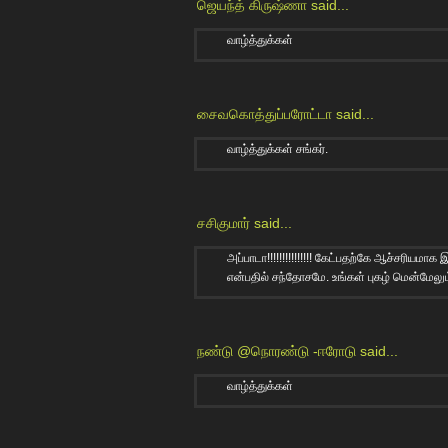
ஜெயந்த் கிருஷ்ணா
said...
வாழ்த்துக்கள்
சைவகொத்துப்பரோட்டா
said...
வாழ்த்துக்கள் சங்கர்.
சசிகுமார்
said...
அப்பாடா!!!!!!!!!!!!!!! கேட்பதற்கே ஆச்சரியமா
என்பதில் சந்தோசமே. உங்கள் புகழ் மென்மேலும
நண்டு @நொரண்டு -ஈரோடு
said...
வாழ்த்துக்கள்