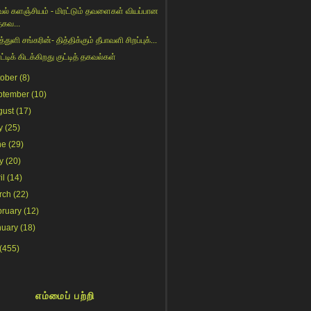
ல் களஞ்சியம் - மிரட்டும் தவளைகள் வியப்பான
தகவ...
்துளி சங்கரின்- தித்திக்கும் தீபாவளி சிறப்புக்...
்டிக் கிடக்கிறது குட்டித் தகவல்கள்
tober
(8)
ptember
(10)
gust
(17)
y
(25)
ne
(29)
y
(20)
il
(14)
rch
(22)
bruary
(12)
nuary
(18)
(455)
எம்மைப் பற்றி