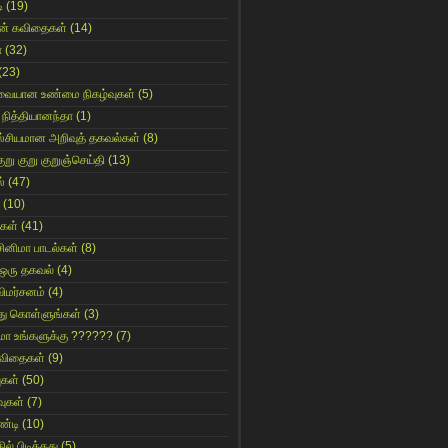
ி
(19)
ின் கவிதைகள்
(14)
ா
(32)
(23)
ுவையான உண்மை நிகழ்வுகள்
(5)
 நித்தியானந்தா
(1)
ஸ்சியமான அறிவுத் தகவல்கள்
(8)
ுறு குறு குறுஞ்செய்தி
(13)
்
(47)
(10)
கள்
(41)
சினிமா பாடல்கள்
(8)
 ஒரு தகவல்
(4)
விமர்சனம்
(4)
்து கொள்ளுங்கள்
(3)
ுமா உங்களுக்கு ??????
(7)
 கவிதைகள்
(9)
ுகள்
(50)
ுகள்
(7)
்டி
(10)
ில் பிடித்தது
(5)