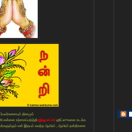
ர்பவர்களையும் தினமும்
ி என்னை உற்சாகப்படுத்தி
ஐந்து லட்சம்
ஹிட்ஸுகளை கடக்க
ர்களுக்கும் என் இதயம் கலந்த ஆயிரம் , ஆயிரம் நன்றிகளை