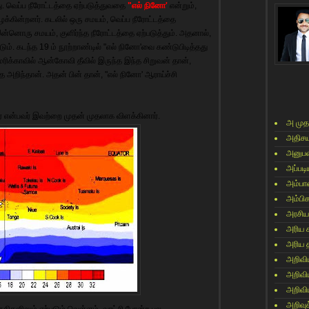
து. வெப்ப நீரோட்டத்தை ஏற்படுத்துவதை
"எல் நினோ'
என்றும்,
க்கின்றனர். கடலில் ஒரு சமயம், வெப்ப நீரோட்டத்தை
 இன்னொரு சமயம், குளிர்ந்த நீரோட்டத்தை ஏற்படுத்தும். அதனால்,
ம். கடந்த 19 ம் நூற்றாண்டில் "எல் நினோ'வை கண்டுபிடித்தது
ிக்காவில் ஆன்கோவி தீவில் இருந்த இந்த சிறுவன் தான்,
 அறிந்தான். அதன் பின் தான், "எல் நினோ' ஆராய்ச்சி
கர் என்பவர் இவற்றை முதன் முதலாக விளக்கினார்.
அ முத
அதிசய
அனுபவ
அப்படி
அம்பா
அம்பி
அரசிய
அரிய 
அரிய 
அறிவி
அறிவி
அறிவி
அறிவுக
திகளிலும் ஏற்படும் வெள்ளம், வரட்சி போன்ற பல