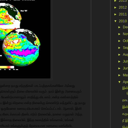
►
2013
►
2012
►
2011
▼
2010
►
De
►
No
►
Oc
►
Se
►
Au
►
Jul
►
Ju
►
Ma
▼
Apr
 ஒன்றை நமது சந்ததிகள் பாடப்புத்தகங்களிலோ அல்லது
இன்
ந்துகொள்ளும் நிலை விரைவில் வரும். நாம் இன்று அனைவரும்
(
ை வேண்டுமானாலும் சாதித்து விடலாம், என்ற எண்ணத்தில்
தாய
 இன்று விதவை என்ற நிலைக்கு கொண்டு வந்துவிட்டது நமது
இன்
ஒருவேளை உணவு வியாபாரம் செய்யப்பட்டால். ஆனால், இனி
கரு
 கிடைக்காமல் திண்டாடும் நிலையில், நாளை மறுநாள் அந்த
ல்லாத நிலையில், இந்த உலகத்தில் உங்களால், உங்கள்
நீ இ
்ச்சியால் உங்களுக்குத் தேவையான உணவை வாங்கிவிட
இன்