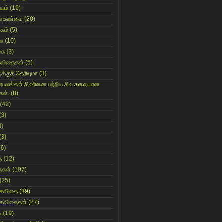
ியம்
(19)
் உண்மை
(20)
கம்
(5)
யா
(10)
கை
(3)
கவிதைகள்
(5)
க்குத் தெரியுமா
(3)
ிரபலங்கள் சிலரினை பற்றிய சில சுவையான
கள்.
(8)
(42)
(3)
8)
(3)
(6)
ை
(12)
ைகள்
(197)
(25)
 கவிதை
(39)
 கவிதைகள்
(27)
ி
(19)