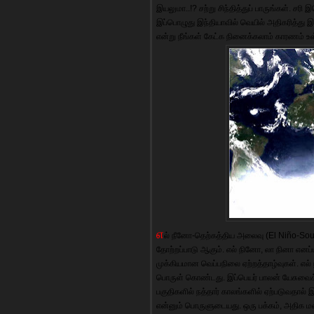
இயலுமா..!? சற்று சிந்தித்துப் பாருங்கள். சரி
இப்பொழுது இந்தியாவில் வெயில் அதிகரித்து இ
என்று நீங்கள் கேட்க நினைக்கலாம் காரணம் உ
எ
ல் நீனோ-தெற்கத்திய அலைவு (El Niño-Sou
தோற்றப்பாடு ஆகும். எல் நினோ, லா நினா எனப்பட
முக்கியமான வெப்பநிலை ஏற்றத்தாழ்வுகள். எல
பொருள் கொண்டது. இப்பெயர் பாலன் யேசுவைக் 
பகுதிகளில் நத்தார் காலங்களில் ஏற்படுவதால் 
என்னும் பொருளுடையது. ஒரு பக்கம், அதிக