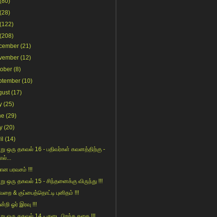
(80)
(28)
(122)
(208)
cember
(21)
vember
(12)
tober
(8)
ptember
(10)
gust
(17)
y
(25)
ne
(29)
y
(20)
il
(14)
று ஒரு தகவல் 16 - பதிவர்கள் கவனத்திற்கு -
எல்...
ான பரவசம் !!!
று ஒரு தகவல் 15 - சிந்தனைக்கு விருந்து !!!
வறை & குப்பைத்தொட்டி புனிதம் !!!
ன்றி ஓர் இரவு !!!
று ஒரு தகவல் 14 - குடை பிறந்த கதை !!!