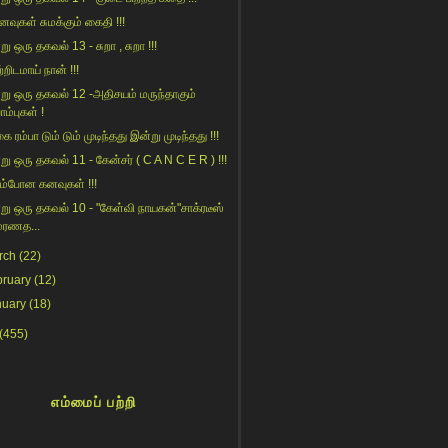
ைவுகள் சுமக்கும் கைதி !!!
ு ஒரு தகவல் 13 - சுறா , சுறா !!!
றிடமாய் நான் !!!
று ஒரு தகவல் 12 -அதிசயம் மருந்தாகும்
ாம்புகள் !
ை ரம்பா டும் டும் முடிந்தது இன்று முடிந்தது !!!
று ஒரு தகவல் 11 - கேன்சர் ( C A N C E R ) !!!
ம்போன கனவுகள் !!!
று ஒரு தகவல் 10 - "கேள்வி நாயகன்"சாக்ரடீஸ்
மரணத...
rch
(22)
bruary
(12)
nuary
(18)
(455)
எம்மைப் பற்றி