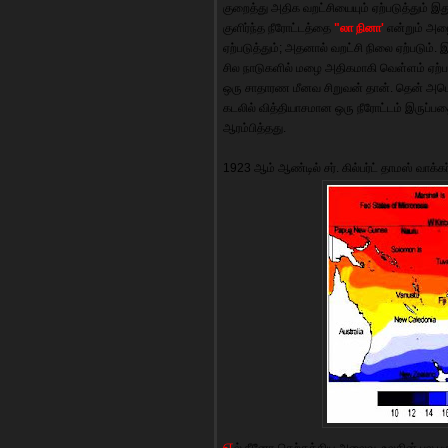
குறைத்து அதிக வறட்சியையும் ஏற்படுத்தும் இ
குளிர்ந்த நீரோட்டத்தை
"லா நினா'
என்றும் அழை
ஏற்படுத்தும்; அதனால் வறட்சி நிலை ஏற்படும்.
சில நாடுகளில் மழை அதிகமாகி வெள்ளம் ஏற்படு
ஒரு சாதாரண மீனவ சிறுவன் தான். தென் அமெர
கடலில் வித்தியாசமான ஒரு நீரோட்டம் இருப்பதை
ஆரம்பித்தது.
1923 ஆம் ஆண்டில் சர். கில்பர்ட் தாமஸ் வாக்
எ
ல் நீனோ-தெற்கத்திய அலைவு, உலகின் பல பகு