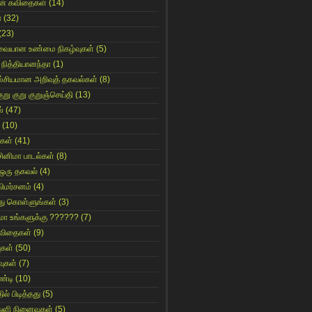
ின் கவிதைகள்
(14)
ா
(32)
(23)
ுவையான உண்மை நிகழ்வுகள்
(5)
 நித்தியானந்தா
(1)
ஸ்சியமான அறிவுத் தகவல்கள்
(8)
ுறு குறு குறுஞ்செய்தி
(13)
்
(47)
(10)
கள்
(41)
சினிமா பாடல்கள்
(8)
 ஒரு தகவல்
(4)
விமர்சனம்
(4)
்து கொள்ளுங்கள்
(3)
ுமா உங்களுக்கு ??????
(7)
 கவிதைகள்
(9)
ுகள்
(50)
ுகள்
(7)
்டி
(10)
ில் பிடித்தது
(5)
துளி நினைவுகள்
(5)