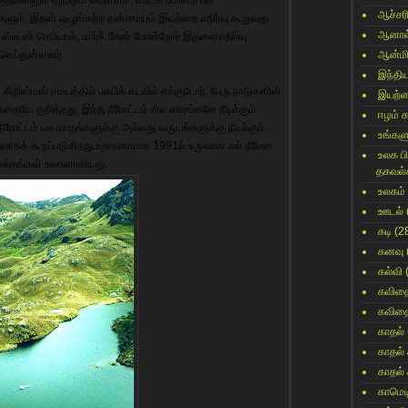
ஆச்சர
ளும், இதன் ஒழுங்கற்ற தன்மையும் இவற்றை எதிர்வு கூறுவது
ஆனால
. ஸ்டீபன் செபியாக், மார்க் கேன் போன்றோர் இதனைஎதிர்வு
 செய்துள்ளனர்.
ஆன்மி
இந்தி
ிறிஸ்மஸ் சமயத்தில் பசுபிக் கடலில் எக்குடோர், பேரு நாடுகளின்
இயற்
ையே குறித்தது. இந்த நீரோட்டம் சில வாரங்களே நீடிக்கும்.
ஈழம் 
ட்டம் பல மாதங்களுக்கு அல்லது வருடங்களுக்கு நீடிக்கும்.
உங்களு
ுவாகக் கூறப்படுகிறது.உதாரணமாக 1991ல் உருவான எல் நீனோ
உலக ப
ாக்கங்கள் உலகளாவியது.
தகவல்
உலகம்
ஊடல்
கடி
(2
கனவு
கல்வி
கவித
கவித
காதல்
காதல்
காதல்
காமெட