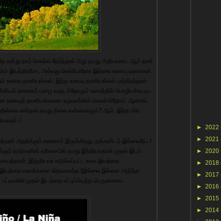
ே என்று நாம் சொல்ல நேர்ந்தால் அது நமது அறியாமை. ஆம் நாள்
கப்படும் இயந்திரமோ, அல்லது செல்போனோ இல்லை உணவு வகைகள்.
ம் உணவு தானியங்கள். இந்த உணவு தானியங்கள் மந்திரத்தால்
 முக்கியக் காரணம் மழை வருடம்தோரும் உலகத்தில் பொழியக்கூடிய
ன உணவுத் தானியங்களை உருவாக்கிக் கொள்கிறோம். ஆனால்,
தில்லை என்றால் நமது நிலை என்னவாகும்?.ஆம். இந்த மிக
ாவும்..!
►
2022
►
2021
நேர்ந்தால் அதற்க்கும் காரணம் இருக்கிறது. தங்களிடம் இல்லையே..!
்கும் நாடுகளின் வரிசையில் நமது இந்தியாதான் முதல் இடம் .
►
2020
யைத்தான். இறுதியாக எடுக்கப்பட்ட உலக இயற்கை
►
2018
காடு இயற்கை வளங்களை தொலைத்த (இல்லை இல்லை அழித்த
►
2017
பட்டியலில் முதல் இடத்தை எட்டிப்பிடித்த பெருமையை
►
2016
►
2015
►
2014