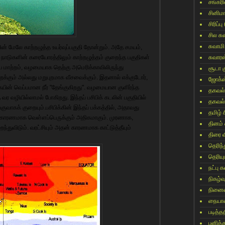
சங்கர
சினிம
சிரிப்பு
சில ச
சுவாமி
ின் மேலே காற்றழுத்த உயர்வுப்பகுதி தோன்றும். அதே சமயம்,
ரு நாடுகளின் கரையோரத்திலும் காற்றழுத்தம் குறைந்த பகுதிகள்
சுவார
ைய மாற்றம், வழமையாக தெற்கு அமெரிக்காவிலிருந்து
சூடா க
க்கும் அல்லது மறுபுறமாக வீசவைக்கும். இதனால் எக்குடோர்,
ஜோக்ஸ
யின் வெப்பமான நீர் "தேங்குகிறது". வழமையான குளிர்ந்த
தகவல்
்கு வர வழியில்லாமல் போகிறது. இந்தப் பசிபிக் கடலின் பகுதியில்
தகவல்
கக் குறையும்.பசிபிக்கின் இந்தப் பக்கத்தில், அதாவது
தமிழ் 
தன் காரணமாக வெள்ளப்பெருக்கும் அதிகமாகும். முரணாக,
தினம்
ந்துவிடும். வரட்சியும் அதன் காரணமாக காட்டுத்தீயும்
திரை 
தெரிந
தெரிய
நட்பு
நிகழ்வ
நினைவ
நையாண
படித்தத
பனித்