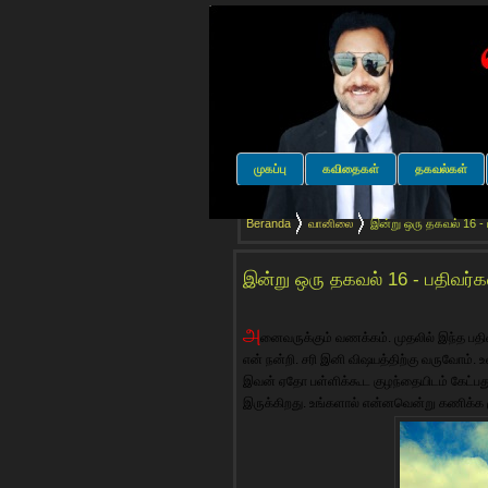
முகப்பு
கவிதைகள்
தகவல்கள்
Beranda
வானிலை
இன்று ஒரு தகவல் 16 - 
இன்று ஒரு தகவல் 16 - பதிவர்க
அ
னைவருக்கும் வணக்கம். முதலில் இந்த பதி
என் நன்றி. சரி இனி விஷயத்திற்கு வருவோம்.
இவன் ஏதோ பள்ளிக்கூட குழந்தையிடம் கேட்பத
இருக்கிறது. உங்களால் என்னவென்று கணிக்க ம