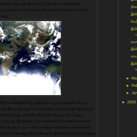
 இதெல்லாம் ஒரு புறம் இருக்கட்டும் இயற்கை அழிவிற்க்கும்
நின
ருப்பதற்கும், மழை பொய்த்து போனதற்க்கும் என்ன சம்பந்தம்
இன்ற
ள்ளது.
வெற்
இன்
ப
நடிக
இன்
சாய
இன்
►
Ma
►
Fe
►
Ja
►
2009
thern Oscillation) ஒரு இணைப் பெருங்கடல் வளிமண்டலத்
ும் இவை கிழக்குப் பசிபிக் பெருங்கடல் மேற்பரப்பில் இடம்பெறும்
் நினோ என்பது எஸ்பானிய மொழியில் சிறு பையன் என்னும்
குறிப்பது. இத் தோற்றப்பாடு தென்னமெரிக்காவின் கரையோரப்
இப்பெயர் ஏற்பட்டது. லா நினா என்னும் சொல் சிறிய பெண்பிள்ளை
 மழை பெய்ய வைத்து வெள்ளத்தையும், இன்னொரு பக்கம் மழையை