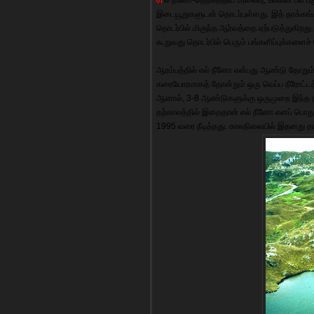
இடையூறுகளுடன் தொடர்புள்ளது. இத் தாக்கங்க
தொடர்பில் மிகுந்த ஆர்வத்தை ஏற்படுத்துகிறது
கூறுவது தொடர்பில் பெரும் பங்களிப்புக்களைச்
ஆரம்பத்தில் எல் நீனோ என்பது ஆண்டு தோறும் க
கரையோரமாகத் தோன்றும் ஒரு வெப்ப நீரோட்டத்த
ஆனால், 3-8 ஆண்டுகளுக்கு ஒருமுறை இந்த நீரோ
தற்காலத்தில் இதைதான் எல் நீனோ எனப் பொத
1995 வரை நீடித்தது. காலநிலையில் இதனது த