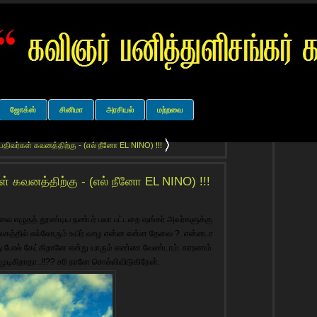
ஜோக்ஸ்
சினிமா
அரசியல்
மற்றவை
பதிவர்கள் கவனத்திற்கு - (எல் நீனோ EL NINO) !!!
ள் கவனத்திற்கு - (எல் நீனோ EL NINO) !!!
வை எழுதத் தூண்டிய நண்பர் பலா பட்டறை ஷங்கர் அவர்களுக்கு
 உலகத்தில் எல்லோரும் உயிர் வாழ என்ன என்ன தேவை ?. என்னடா
ு போல் கேட்கிறானே என்று யாரும் எண்ண வேண்டாம். காரணம்
ுடிகிறாதா..!!?? சரி நானே சொல்லிவிடுகிறேன்.