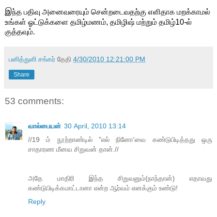
இ
ந்த பதிவு அனைவரையும் சென்றடைவதற்கு எளிதாக மறக்காமல்
உங்கள் ஓட்டுக்களை தமிழ்மணம், தமிழிஷ் மற்றும் தமிழ்10-ல்
குத்தவும்.
பனித்துளி சங்கர்
தேதி
4/30/2010 12:21:00 PM
Share
53 comments:
வால்பையன்
30 April, 2010 13:14
//19 ம் நூற்றாண்டில் "எல் நினோ'வை கண்டுபிடித்தது ஒரு
சாதாரண மீனவ சிறுவன் தான்.//
அதே மாதிரி இந்த சிறுவனும்(நாந்தான்) எதாவது
கண்டுபிடிக்கமாட்டானா என்ற ஆர்வம் எனக்கும் உண்டு!
Reply