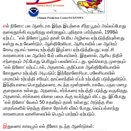
எ
ல் நினோ: பல ஆண்டாக இந்த இயற்கை சீற்ற பூதம் அவ்வப்போது
தலைதூக்கி வருகிறது என்றாலும், புதிதாக பார்த்தால், 1998ல்
ஏற்பட்ட "எல் நினோ'பூதம் தான் பெரிய அழிவை ஏற்படுத்தியுள்ளது
என்று கூற வேண்டும். ஆஸ்திரேலியா, ஆசியாவில் பல ஆயிரம்
கோடி ரூபாய் உணவு உற்பத்தி இழப்பை ஏற்படுத்தியது; வறட்சி
காரணமாக பல ஆயிரம் பேர் பலியாயினர். இதனால், ஆசிய நிதிச்
சந்தையும் அப்போது பெரிதும் பலவீனப்பட்டது. ஒவ்வொரு முறையும்
"எல் நினோ' ஏற்பட்டால், அதனால், குறிப்பாக ஆஸ்திரேலியாவில்
கோதுமை உற்பத்தி அடிபடும்; இந்தோனேசியா, மலேசியாவில்
பாமாயில் உற்பத்தி சரியும்; தாய்லாந்தில் ரப்பர் உற்பத்தி படுத்துவிடும்.
இந்தியாவை பொறுத்தவரை, கடந்த மூன்றாண்டாகவே, பருவ மழை
குறைவாக உள்ளது. அதனால், சர்க்கரை உற்பத்தி படுத்து வருகிறது.
அதனால், சர்க்கரை விலை பலமடங்கு உயர்ந்தும் விட்டது. இப்போது
"எல் நினோ' வேகம் 50 சதவீதம் தான் உள்ளது; அடுத்த சில
மாதங்களில் தெற்கு திசை நோக்கி வீசும் போது, வெப்பக்காற்று
காரணமாக வானிலையில் பெரும் மாற்றம் ஏற்படும்.
இ
துவரை காலமும் எல் நீனோ நடந்த ஆண்டுகள்: