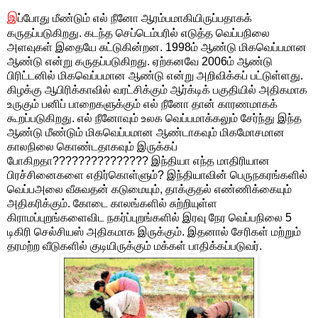
இ
ப்போது மீண்டும் எல் நீனோ ஆரம்பமாகியிருப்பதாகக்
கருதப்படுகிறது. கடந்த செப்டெம்பரில் எடுத்த வெப்பநிலை
அளவுகள் இதையே சுட்டுகின்றன. 1998ம் ஆண்டு மிகவெப்பமான
ஆண்டு என்று கருதப்படுகிறது. ஏற்கனவே 2006ம் ஆண்டு
பிரிட்டனில் மிகவெப்பமான ஆண்டு என்று அறிவிக்கப் பட்டுள்ளது.
கிழக்கு ஆபிரிக்காவில் வரட்சிக்கும் ஆர்க்டிக் பகுதியில் அதிகமாக
உருகும் பனிப் பாறைகளுக்கும் எல் நீனோ தான் காரணமாகக்
கூறப்படுகிறது. எல் நீனோவும் உலக வெப்பமாக்கலும் சேர்ந்து இந்த
ஆண்டு மீண்டும் மிகவெப்பமான ஆண்டாகவும் மிகமோசமான
காலநிலை கொண்டதாகவும் இருக்கப்
போகிறதா??????????????? இந்தியா எந்த மாதிரியான
பிரச்சினைகளை எதிர்கொள்ளும்? இந்தியாவின் பெருநகரங்களில்
வெப்பஅலை வீசுவதன் கடுமையும், தாக்குதல் எண்ணிக்கையும்
அதிகரிக்கும். கோடை காலங்களில் சுற்றியுள்ள
கிராமப்புறங்களைவிட நகர்ப்புறங்களில் இரவு நேர வெப்பநிலை 5
டிகிரி செல்சியஸ் அதிகமாக இருக்கும். இதனால் சேரிகள் மற்றும்
தரமற்ற வீடுகளில் குடியிருக்கும் மக்கள் பாதிக்கப்படுவர்.