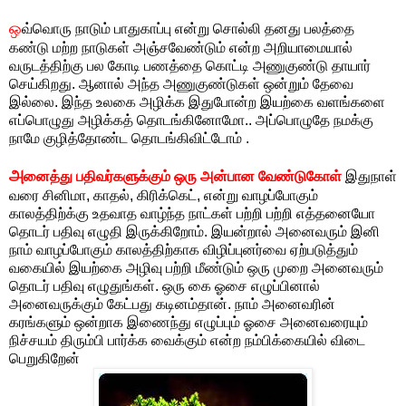
ஒ
வ்வொரு நாடும் பாதுகாப்பு என்று சொல்லி தனது பலத்தை
கண்டு மற்ற நாடுகள் அஞ்சவேண்டும் என்ற அறியாமையால்
வருடத்திற்கு பல கோடி பணத்தை கொட்டி அணுகுண்டு தாயார்
செய்கிறது. ஆனால் அந்த அணுகுண்டுகள் ஒன்றும் தேவை
இல்லை. இந்த உலகை அழிக்க இதுபோன்ற இயற்கை வளங்களை
எப்பொழுது அழிக்கத் தொடங்கினோமோ.. அப்பொழுதே நமக்கு
நாமே குழித்தோண்ட தொடங்கிவிட்டோம் .
அ
னைத்து பதிவர்களுக்கும் ஒரு அன்பான வேண்டுகோள்
இதுநாள்
வரை சினிமா, காதல், கிரிக்கெட், என்று வாழப்போகும்
காலத்திற்க்கு உதவாத வாழ்ந்த நாட்கள் பற்றி பற்றி எத்தனையோ
தொடர் பதிவு எழுதி இருக்கிறோம். இயன்றால் அனைவரும் இனி
நாம் வாழப்போகும் காலத்திற்காக விழிப்புனர்வை ஏற்படுத்தும்
வகையில் இயற்கை அழிவு பற்றி மீண்டும் ஒரு முறை அனைவரும்
தொடர் பதிவு எழுதுங்கள். ஒரு கை ஓசை எழுப்பினால்
அனைவருக்கும் கேட்பது கடினம்தான். நாம் அனைவரின்
கரங்களும் ஒன்றாக இணைந்து எழுப்பும் ஓசை அனைவரையும்
நிச்சயம் திரும்பி பார்க்க வைக்கும் என்ற நம்பிக்கையில் விடை
பெறுகிறேன்