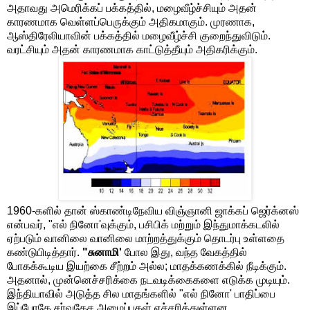
அதாவது அமெரிக்கப் பக்கத்தில், மழைவீழ்ச்சியும் அதன்
காரணமாக வெள்ளப்பெருக்கும் அதிகமாகும். முரணாக,
ஆஸ்திரேலியாவின் பக்கத்தில் மழைவீழ்ச்சி குறைந்துவிடும்.
வரட்சியும் அதன் காரணமாக காட்டுத்தீயும் அதிகரிக்கும்.
1960-களில் தான் ஸ்காண்டிநேவிய விஞ்ஞானி ஜாக்கப் ஜெர்க்னஸ்
என்பவர், "எல் நினோ'வுக்கும், பசிபிக் மற்றும் இந்துமாக்கடலில்
ஏற்படும் வானிலை வானிலை மாற்றத்துக்கும் தொடர்பு உள்ளதை
கண்டுபிடித்தார்.
"சுனாமி'
போல இது, வந்த வேகத்தில்
போகக்கூடிய இயற்கை சீற்றம் அல்ல; மாதக்கணக்கில் நீடிக்கும்.
அதனால், முன்னெச்சரிக்கை நடவடிக்கைகளை எடுக்க முடியும்.
இந்தியாவில் அடுத்த சில மாதங்களில் "எல் நினோ' பாதிப்பை
இப்போதே சர்வதேச அமைப்புகள் எச்சரித்துள்ளன.