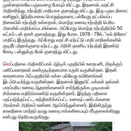
முன்னதாகவே பருவமழை போயும் விட்டது. இதனால், வறட்சி
அதிகரித்து, உற்பத்தி பாதியாக குறைந்து விட்டது. இரு பருவ நிலை:
எனினும், இந்தியாவை பொறுத்தவரை, பல்வேறு தட்பவெப்ப
நிலையில் உற்பத்தி உள்ளதால், மொத்த உணவு உற்பத்தி பெரிய
அளவில் பாதிக்கப்படவில்லை. அப்போது மொத்த உற்பத்தியில் 50
லட்சம் டன் தான் குறைந்தது. இது போல, 1978 - 79ல், "எல் நினோ'
பாதிப்பு இருந்தது. அப்போது வறட்சி ஏற்பட்டு பாதி மாநிலங்களில்
குடிநீர் பற்றாக்குறை ஏற்பட்டது. அரிசி தானிய உற்பத்தி இரண்டு
கோடி டன்னுக்கு மேல் குறைந்து விட்டது.
வெ
ப்பநிலை அதிகரிப்பால் ஆர்டிக் பகுதியில் உறைபனி, மிதக்கும்
பனிப்பாறைகள் கண்மூடித்தனமாக உருகி வருகின்றன. இதன்
காரணமாக அப்பகுதியில் உள்ள பல்வேறு உயிரினங்கள்
இடம்பெயர்ந்து வருகின்றன. இதனால் இனுயிட் மக்கள் தங்கள்
பாரம்பரிய உணவு ஆதாரங்களைச் சார்ந்திருக்க முடியாமல்
சிக்கலை எதிர்கொண்டு வருகின்றனர். இதற்கு பதிலாக
பதப்படுத்தப்பட்ட, சுத்திகரிக்கப்பட்ட உணவுப் பண்டங்களை
அவர்கள் அதிகம் உண்ண ஆரம்பித்துள்ளனர். இதிலிருந்து
காலநிலை மாற்றம் நமது உணவு சங்கலியையும் சீர்குலைக்கிறது
என்பது தெரியவருகிறது.