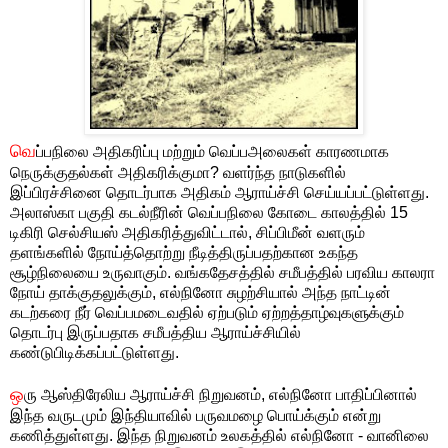
வெ
ப்பநிலை அதிகரிப்பு மற்றும் வெப்பஅலைகள் காரணமாக
நெருக்குதல்கள் அதிகரிக்குமா? வளர்ந்த நாடுகளில்
இப்பிரச்சினை தொடர்பாக அதிகம் ஆராய்ச்சி செய்யப்பட்டுள்ளது.
அலாஸ்கா பகுதி கடல்நீரின் வெப்பநிலை கோடை காலத்தில் 15
டிகிரி செல்சியஸ் அதிகரித்துவிட்டால், சிப்பிமீன் வளரும்
தளங்களில் நோய்த்தொற்று நீடித்திருப்பதற்கான உகந்த
சூழ்நிலையை உருவாகும். வங்கதேசத்தில் சமீபத்தில் பரவிய காலரா
நோய் தாக்குதலுக்கும், எல்நினோ சுழற்சியால் அந்த நாட்டின்
கடற்கரை நீர் வெப்பமடைவதில் ஏற்படும் ஏற்றத்தாழ்வுகளுக்கும்
தொடர்பு இருப்பதாக சமீபத்திய ஆராய்ச்சியில்
கண்டுபிடிக்கப்பட்டுள்ளது.
ஒ
ரு ஆஸ்திரேலிய ஆராய்ச்சி நிறுவனம், எல்நினோ பாதிப்பினால்
இந்த வருடமும் இந்தியாவில் பருவமழை பொய்க்கும் என்று
கணித்துள்ளது. இந்த நிறுவனம் உலகத்தில் எல்நினோ - வானிலை