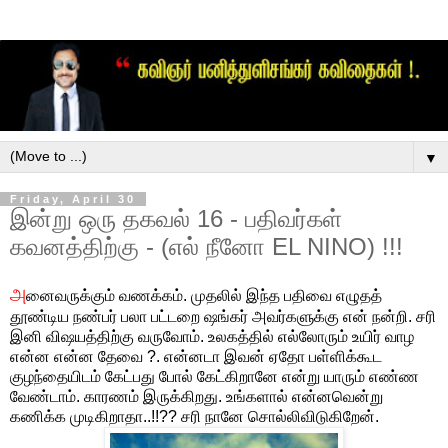
▼
Friday, April 30
இன்று ஒரு தகவல் 16 - பதிவர்கள்
கவனத்திற்கு - (எல் நீனோ EL NINO) !!!
அ
னைவருக்கும் வணக்கம். முதலில் இந்த பதிவை எழுதத்
தூண்டிய நண்பர் பலா பட்டறை ஷங்கர் அவர்களுக்கு என் நன்றி. சரி
இனி விஷயத்திற்கு வருவோம். உலகத்தில் எல்லோரும் உயிர் வாழ
என்ன என்ன தேவை ?. என்னடா இவன் ஏதோ பள்ளிக்கூட
குழந்தையிடம் கேட்பது போல் கேட்கிறானே என்று யாரும் எண்ண
வேண்டாம். காரணம் இருக்கிறது. உங்களால் என்னவென்று
கணிக்க முடிகிறாதா..!!?? சரி நானே சொல்லிவிடுகிறேன்.