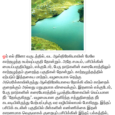
ஓ
ர் எல் நீனோ வருடத்தில், வட ஆஸ்திரேலியாவின் மேலே
காற்றழுத்த உயர்வுப்பகுதி தோன்றும். அதே சமயம், பசிபிக்கின்
மையப்பகுதியிலும், எக்குடோர், பேரு நாடுகளின் கரையோரத்திலும்
காற்றழுத்தம் குறைந்த பகுதிகள் தோன்றும். காற்றழுத்தத்தில்
ஏற்படும் இத்தகைய மாற்றம், வழமையாக தெற்கு
அமெரிக்காவிலிருந்து ஆஸ்திரேலியாவை நோக்கி வீசும் காற்றைக்
குறைக்கும் அல்லது மறுபுறமாக வீசவைக்கும். இதனால் எக்குடோர்,
பேரு நாடுகளின் கரையோரத்தில் பூமத்தியரேகையின் வெப்பமான
நீர் "தேங்குகிறது". வழமையான குளிர்ந்த சத்துநிறைந்த நீர்
கடலடியிலிருந்து மேற்பரப்புக்கு வர வழியில்லாமல் போகிறது. இந்தப்
பசிபிக் கடலின் பகுதியில் மீன்களின் எண்ணிக்கை இதன்
காரணமாக வெகுவாகக் குறையும்.பசிபிக்கின் இந்தப் பக்கத்தில்,