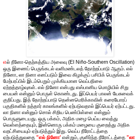
எ
ல் நீனோ-தெற்கத்திய அலைவு (El Niño-Southern Oscillation)
ஒரு இணைப் பெருங்கடல் வளிமண்டலத் தோற்றப்பாடு ஆகும். எல்
நினோ, லா நினா எனப்படும் இவை கிழக்குப் பசிபிக் பெருங்கடல்
மேற்பரப்பில் இடம்பெறும் முக்கியமான வெப்பநிலை
ஏற்றத்தாழ்வுகள். எல் நினோ என்பது எஸ்பானிய மொழியில் சிறு
பையன் என்னும் பொருள் கொண்டது. இப்பெயர் பாலன் யேசுவைக்
குறிப்பது. இத் தோற்றப்பாடு தென்னமெரிக்காவின் கரையோரப்
பகுதிகளில் நத்தார் காலங்களில் ஏற்படுவதால் இப்பெயர் ஏற்பட்டது.
லா நினா என்னும் சொல் சிறிய பெண்பிள்ளை என்னும்
பொருளுடையது. ஒரு பக்கம், அதிக மழை பெய்ய வைத்து
வெள்ளத்தையும், இன்னொரு பக்கம் மழையை குறைத்து அதிக
வறட்சியையும் ஏற்படுத்தும் இது. வெப்ப நீரோட்டத்தை
ஏற்படுத்துவதை
"எல் நினோ'
என்றும், குளிர்ந்த நீரோட்டத்தை
"லா