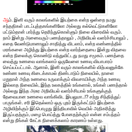
ஆ
ம். இனி வரும் காலங்களில் இயற்கை என்ற ஒன்றை நமது
சந்ததிகள் பாடப்புத்தகங்களிலோ அல்லது கல்வெட்டுகளிலோ
மட்டும்தான் பார்த்து தெரிந்துகொள்ளும் நிலை விரைவில் வரும்.
நாம் இன்று அனைவரும் பணத்தாலும் , அறிவியல் வளர்ச்சியாலும் ,
எதை வேண்டுமானாலும் சாதித்து விடலாம், என்ற எண்ணத்தில்
மரங்களை அழித்து இயற்கை என்ற வார்த்தையை இன்று விதவை
என்ற நிலைக்கு கொண்டு வந்துவிட்டது நமது சமூகம். பணத்தை
வைத்து உணவை வாங்கலாம் ஒருவேளை உணவு வியாபாரம்
செய்யப்பட்டால். ஆனால், இனி வரும் காலங்களில் விற்பவனுக்கே
உண்ண உணவு கிடைக்காமல் திண்டாடும் நிலையில், நாளை
மறுநாள் அந்த உணவை உருவாக்கும் விவசாயிக்கு அந்த உணவு
இல்லாத நிலையில், இந்த உலகத்தில் உங்களால், உங்கள் பணத்தால்
அல்லது இந்த அசுர அறிவியல் வளர்ச்சியால் உங்களுக்குத்
தேவையான உணவை வாங்கிவிட இயலுமா..!? சற்று சிந்தித்துப்
பாருங்கள். சரி இதெல்லாம் ஒரு புறம் இருக்கட்டும் இயற்கை
அழிவிற்க்கும் இப்பொழுது இந்தியாவில் வெயில் அதிகரித்து
இருப்பதற்கும், மழை பொய்த்து போனதற்க்கும் என்ன சம்பந்தம்
என்று நீங்கள் கேட்க நினைக்கலாம் காரணம் உள்ளது.