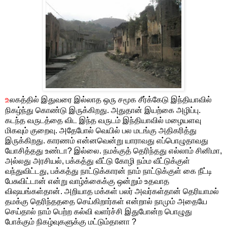
உ
லகத்தில் இதுவரை இல்லாத ஒரு சமூக சீர்க்கேடு இந்தியாவில்
நிகழ்ந்து கொண்டு இருக்கிறது. அதுதான் இயற்கை அழிப்பு.
கடந்த வருடத்தை விட இந்த வருடம் இந்தியாவில் மழையளவு
மிகவும் குறைவு. அதேபோல் வெயில் பல மடங்கு அதிகரித்து
இருக்கிறது. காரணம் என்னவென்று யாராவது எப்பொழுதாவது
யோசித்தது உண்டா? இல்லை. நமக்குத் தெரிந்தது எல்லாம் சினிமா,
அல்லது அரசியல், பக்கத்து வீட்டு கோழி நம்ம வீட்டுக்குள்
வந்துவிட்டது, பக்கத்து நாட்டுக்காரன் நாம் நாட்டுக்குள் கை நீட்டி
பேசுவிட்டான் என்று வாழ்க்கைக்கு ஒன்றும் உதவாத
விஷயங்கள்தான். அறியாத மக்கள் பலர் அவர்கள்தான் தெரியாமல்
தமக்கு தெரிந்தததை செய்கிறார்கள் என்றால் நாமும் அதையே
செய்தால் நாம் பெற்ற கல்வி வளர்ச்சி இதுபோன்ற பொழுது
போக்கும் நிகழ்வுகளுக்கு மட்டும்தானா ?