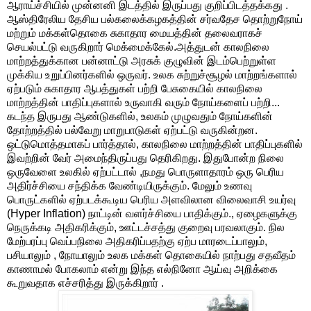
ஆராய்ச்சியில் முன்னனி இடத்தில் இருப்பது குறிப்பிடத்தக்கது .
ஆஸ்திரேலிய தேசிய பல்கலைக்கழகத்தின் சர்வதேச தொற்றுநோய்
மற்றும் மக்கள்தொகை சுகாதார மையத்தின் தலைவராகச்
செயல்பட்டு வருகிறார் மெக்மைக்கேல்.அத்துடன் காலநிலை
மாற்றத்துக்கான பன்னாட்டு அரசுக் குழுவின் இடம்பெற்றுள்ள
முக்கிய உறுப்பினர்களில் ஒருவர். உலக சுற்றுச்சூழல் மாற்றங்களால்
ஏற்படும் சுகாதார ஆபத்துகள் பற்றி பேசுகையில் காலநிலை
மாற்றத்தின் பாதிப்புகளால் உருவாகி வரும் நோய்களைப் பற்றி...
கடந்த இருபது ஆண்டுகளில், உலகம் முழுவதும் நோய்களின்
தோற்றத்தில் பல்வேறு மாறுபாடுகள் ஏற்பட்டு வருகின்றன.
ஒட்டுமொத்தமாகப் பார்த்தால், காலநிலை மாற்றத்தின் பாதிப்புகளில்
இவற்றின் வேர் அமைந்திருப்பது தெரிகிறது. இதுபோன்ற நிலை
ஒருவேளை உலகில் ஏற்பட்டால் ,நமது பொருளாதாரம் ஒரு பெரிய
அதிர்ச்சியை சந்திக்க வேண்டியிருக்கும். மேலும் உணவு
பொருட்களில் ஏற்படக்கூடிய பெரிய அளவிலான விலைவாசி உயர்வு
(Hyper Inflation) நாட்டின் வளர்ச்சியை பாதிக்கும்., ஏழைகளுக்கு
நெருக்கடி அதிகரிக்கும், ஊட்டச்சத்து குறைவு பரவலாகும். நில
மேற்பரப்பு வெப்பநிலை அதிகரிப்பதற்கு ஏற்ப மாரடைப்பாலும்,
பசியாலும் , நோயாலும் உலக மக்கள் தொகையில் நாற்பது சதவீதம்
காணாமல் போகலாம் என்று இந்த எல்நினோ ஆய்வு அறிக்கை
கூறுவதாக எச்சரித்து இருக்கிறார் .