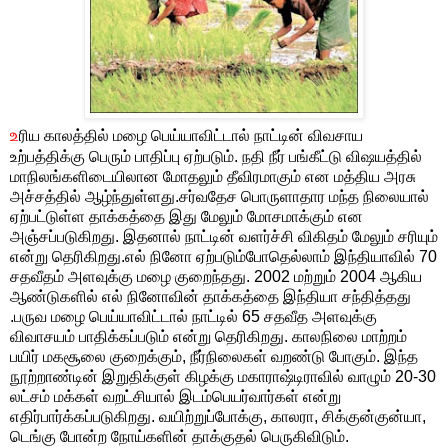
உ
ரிய காலத்தில் மழை பெய்யாவிட்டால் நாட்டின் விவசாய
உற்பத்திக்கு பெரும் பாதிப்பு ஏற்படும். நதி நீர் பங்கீட்டு விஷயத்தில்
மாநிலங்களிடையிலான மோதலும் தீவிரமாகும் என மத்திய அரசு
அச்சத்தில் ஆழ்ந்துள்ளது.சர்வதேச பொருளாதார மந்த நிலையால்
ஏற்பட்டுள்ள தாக்கத்தை இது மேலும் மோசமாக்கும் என
அஞ்சப்படுகிறது. இதனால் நாட்டின் வளர்ச்சி விகிதம் மேலும் சரியும்
என்று தெரிகிறது.எல் நினோ ஏற்படும்போதெல்லாம் இந்தியாவில் 70
சதவீதம் அளவுக்கு மழை குறைந்தது. 2002 மற்றும் 2004 ஆகிய
ஆண்டுகளில் எல் நினோவின் தாக்கத்தை இந்தியா சந்தித்தது
.பருவ மழை பெய்யாவிட்டால் நாட்டில் 65 சதவீத அளவுக்கு
விவாசயம் பாதிக்கப்படும் என்று தெரிகிறது. காலநிலை மாற்றம்
பயிர் மகசூலை குறைக்கும், நீர்நிலைகள் வறண்டு போகும். இந்த
நூற்றாண்டின் இறுதிக்குள் கிழக்கு மகாராஷ்டிராவில் வாழும் 20-30
லட்சம் மக்கள் வறட்சியால் இடம்பெயர்வார்கள் என்று
எதிர்பார்க்கப்படுகிறது. வயிற்றுப்போக்கு, காலரா, சிக்குன்குன்யா,
டெங்கு போன்ற நோய்களின் தாக்குதல் பெருகிவிடும்.