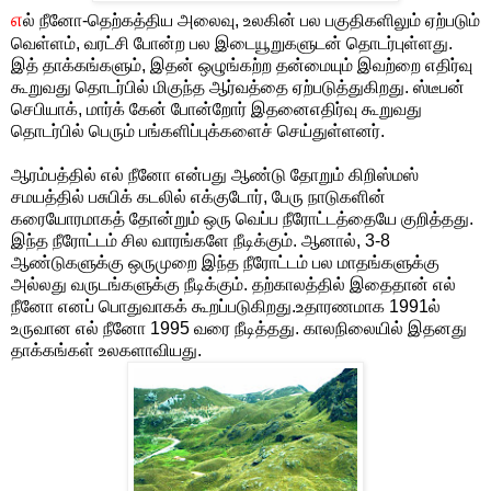
எ
ல் நீனோ-தெற்கத்திய அலைவு, உலகின் பல பகுதிகளிலும் ஏற்படும்
வெள்ளம், வரட்சி போன்ற பல இடையூறுகளுடன் தொடர்புள்ளது.
இத் தாக்கங்களும், இதன் ஒழுங்கற்ற தன்மையும் இவற்றை எதிர்வு
கூறுவது தொடர்பில் மிகுந்த ஆர்வத்தை ஏற்படுத்துகிறது. ஸ்டீபன்
செபியாக், மார்க் கேன் போன்றோர் இதனைஎதிர்வு கூறுவது
தொடர்பில் பெரும் பங்களிப்புக்களைச் செய்துள்ளனர்.
ஆரம்பத்தில் எல் நீனோ என்பது ஆண்டு தோறும் கிறிஸ்மஸ்
சமயத்தில் பசுபிக் கடலில் எக்குடோர், பேரு நாடுகளின்
கரையோரமாகத் தோன்றும் ஒரு வெப்ப நீரோட்டத்தையே குறித்தது.
இந்த நீரோட்டம் சில வாரங்களே நீடிக்கும். ஆனால், 3-8
ஆண்டுகளுக்கு ஒருமுறை இந்த நீரோட்டம் பல மாதங்களுக்கு
அல்லது வருடங்களுக்கு நீடிக்கும். தற்காலத்தில் இதைதான் எல்
நீனோ எனப் பொதுவாகக் கூறப்படுகிறது.உதாரணமாக 1991ல்
உருவான எல் நீனோ 1995 வரை நீடித்தது. காலநிலையில் இதனது
தாக்கங்கள் உலகளாவியது.